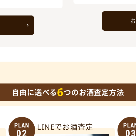
お
ト
6
自由に選べる
つのお酒査定方法
PLAN
LINEでお酒査定
PLA
02
0