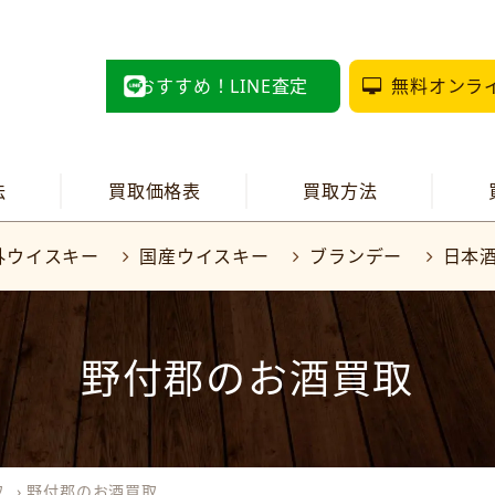
おすすめ！LINE査定
無料オンラ
法
買取価格表
買取方法
外ウイスキー
国産ウイスキー
ブランデー
日本
野付郡のお酒買取
取
›
野付郡のお酒買取