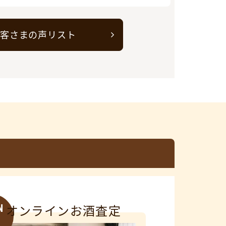
客さまの声リスト
N
オンラインお酒査定
3