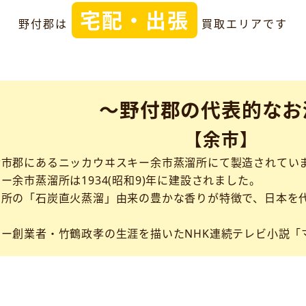
宅配・出張
野付郡は
買取エリアです
～野付郡の代表的なお
【余市】
余市郡にあるニッカウヰスキー余市蒸溜所にて製造されてい
ー余市蒸溜所は1934(昭和9)年に建設されました。
留所の「石炭直火蒸溜」由来の豊かな香りが特徴で、日本を
ー創業者・竹鶴政孝の生涯を描いたNHK連続テレビ小説「