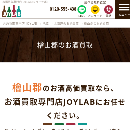
お酒買取専門店JOYLAB(ジョイラボ)
選べる無料査定
0120-555-438
メニュ
LINE
オンライン
電話
お酒買取専門店 JOYLAB
›
地域
›
北海道のお酒買取
›
檜山郡のお酒買取
檜山郡のお酒買取
檜山郡
のお酒高価買取なら、
お酒買取専門店JOYLAB
にお任せ
ください。