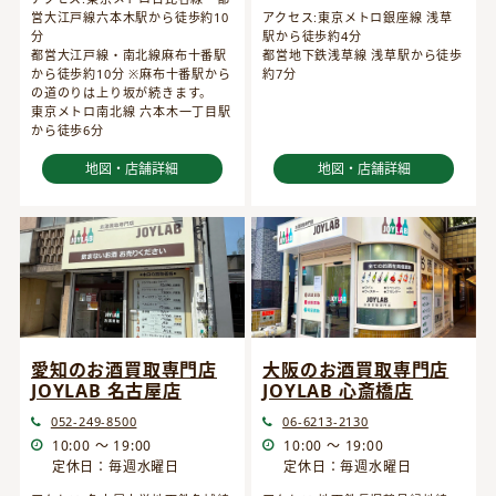
営大江戸線六本木駅から徒歩約10
アクセス:東京メトロ銀座線 浅草
分
駅から徒歩約4分
都営大江戸線・南北線麻布十番駅
都営地下鉄浅草線 浅草駅から徒歩
から徒歩約10分 ※麻布十番駅から
約7分
の道のりは上り坂が続きます。
東京メトロ南北線 六本木一丁目駅
から徒歩6分
地図・店舗詳細
地図・店舗詳細
愛知のお酒買取専門店
大阪のお酒買取専門店
JOYLAB 名古屋店
JOYLAB 心斎橋店
052-249-8500
06-6213-2130
10:00 ～ 19:00
10:00 ～ 19:00
定休日：毎週水曜日
定休日：毎週水曜日