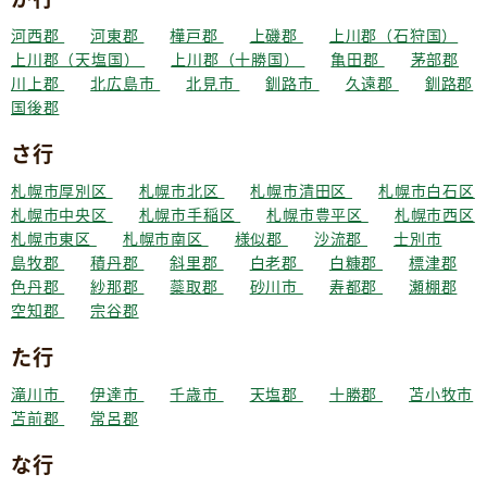
河西郡
河東郡
樺戸郡
上磯郡
上川郡（石狩国）
上川郡（天塩国）
上川郡（十勝国）
亀田郡
茅部郡
川上郡
北広島市
北見市
釧路市
久遠郡
釧路郡
国後郡
さ行
札幌市厚別区
札幌市北区
札幌市清田区
札幌市白石区
札幌市中央区
札幌市手稲区
札幌市豊平区
札幌市西区
札幌市東区
札幌市南区
様似郡
沙流郡
士別市
島牧郡
積丹郡
斜里郡
白老郡
白糠郡
標津郡
色丹郡
紗那郡
蘂取郡
砂川市
寿都郡
瀬棚郡
空知郡
宗谷郡
た行
滝川市
伊達市
千歳市
天塩郡
十勝郡
苫小牧市
苫前郡
常呂郡
な行