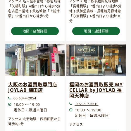
アクセス:名古屋市営地下鉄名城線
アクセス:地下鉄長堀鶴見緑地線
「矢場町駅」4番出口から徒歩5分
「長堀橋駅」7番出口より徒歩5分
名古屋市営地下鉄名城線「上前津
地下鉄御堂筋線・長堀鶴見緑地線
駅」12番出口から徒歩5分
「心斎橋駅」6番出口より徒歩10
分
地図・店舗詳細
地図・店舗詳細
大阪のお酒買取専門店
福岡のお酒買取販売 MY
JOYLAB 梅田店
CELLAR by JOYLAB 福
岡天神店
06-6344-2054
092-717-6610
10:00 ～ 19:00
定休日：毎週木曜日
10:00 ～ 19:00
定休日：毎週木曜日
アクセス:北新地駅・西梅田駅から
徒歩約5分
アクセス: