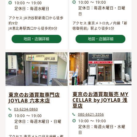
10:00 ～ 19:00
10:00 ～ 19:00
定休日：毎週木曜日・日曜
定休日：毎週水曜日
日
アクセス:JR渋谷駅新南口から徒歩
約9分
アクセス:東京メトロ丸ノ内線「新
JR恵比寿駅西口から徒歩約9分
宿御苑前」駅より徒歩5分
地図・店舗詳細
地図・店舗詳細
東京のお酒買取販売 MY
東京のお酒買取専門店
CELLAR by JOYLAB 浅
JOYLAB 六本木店
草店
03-6234-0860
080-6621-3356
10:00 ～ 19:00
10:00 ～ 19:00
定休日：毎週木曜日・日曜
定休日：毎週火曜日・水曜
日
日
アクセス:東京メトロ日比谷線・都