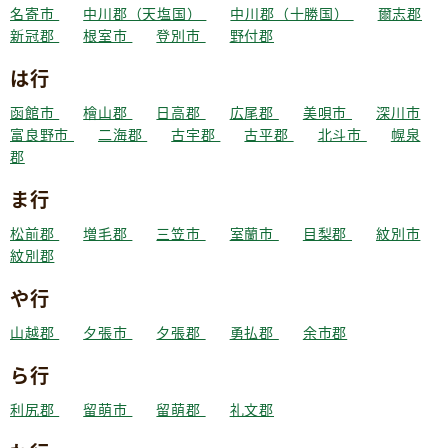
名寄市
中川郡（天塩国）
中川郡（十勝国）
爾志郡
新冠郡
根室市
登別市
野付郡
は行
函館市
檜山郡
日高郡
広尾郡
美唄市
深川市
富良野市
二海郡
古宇郡
古平郡
北斗市
幌泉
郡
ま行
松前郡
増毛郡
三笠市
室蘭市
目梨郡
紋別市
紋別郡
や行
山越郡
夕張市
夕張郡
勇払郡
余市郡
ら行
利尻郡
留萌市
留萌郡
礼文郡