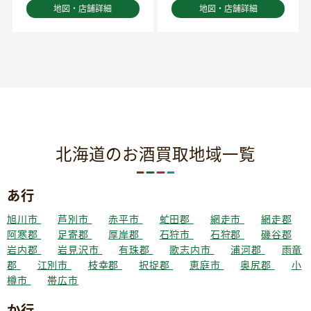
地図・店舗詳細
地図・店舗詳細
北海道のお酒買取地域一覧
あ行
旭川市
芦別市
赤平市
虻田郡
網走市
網走郡
阿寒郡
足寄郡
厚岸郡
石狩市
石狩郡
磯谷郡
岩内郡
岩見沢市
有珠郡
歌志内市
浦河郡
雨竜
郡
江別市
枝幸郡
択捉郡
恵庭市
奥尻郡
小
樽市
帯広市
か行