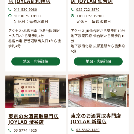
店 JOYLAB 仙台店
店 JOYLAB 札幌店
022-722-3570
011-530-9080
10:00 ～ 19:00
10:00 ～ 19:00
定休日：毎週水曜日
定休日：毎週水曜日
アクセス:JR仙台駅から徒歩約10分
アクセス:札幌市電 中島公園通駅
地下鉄東西線 仙台駅から徒歩約10
出入口2から徒歩約4分
分
札幌市電 行啓通駅出入口1から徒
地下鉄南北線 広瀬通駅から徒歩約
歩約4分
6分
地図・店舗詳細
地図・店舗詳細
東京のお酒買取専門店
東京のお酒買取専門店
JOYLAB 新宿店
JOYLAB 渋谷店
03-5362-1480
03-5774-4625