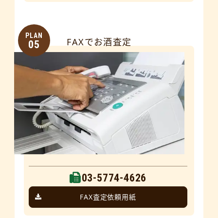
PLAN
FAXでお酒査定
05
03-5774-4626
FAX査定依頼用紙