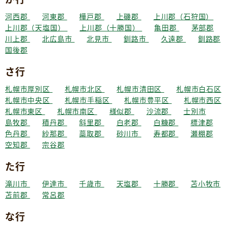
河西郡
河東郡
樺戸郡
上磯郡
上川郡（石狩国）
上川郡（天塩国）
上川郡（十勝国）
亀田郡
茅部郡
川上郡
北広島市
北見市
釧路市
久遠郡
釧路郡
国後郡
さ行
札幌市厚別区
札幌市北区
札幌市清田区
札幌市白石区
札幌市中央区
札幌市手稲区
札幌市豊平区
札幌市西区
札幌市東区
札幌市南区
様似郡
沙流郡
士別市
島牧郡
積丹郡
斜里郡
白老郡
白糠郡
標津郡
色丹郡
紗那郡
蘂取郡
砂川市
寿都郡
瀬棚郡
空知郡
宗谷郡
た行
滝川市
伊達市
千歳市
天塩郡
十勝郡
苫小牧市
苫前郡
常呂郡
な行