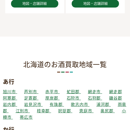
地図・店舗詳細
地図・店舗詳細
北海道のお酒買取地域一覧
あ行
旭川市
芦別市
赤平市
虻田郡
網走市
網走郡
阿寒郡
足寄郡
厚岸郡
石狩市
石狩郡
磯谷郡
岩内郡
岩見沢市
有珠郡
歌志内市
浦河郡
雨竜
郡
江別市
枝幸郡
択捉郡
恵庭市
奥尻郡
小
樽市
帯広市
か行