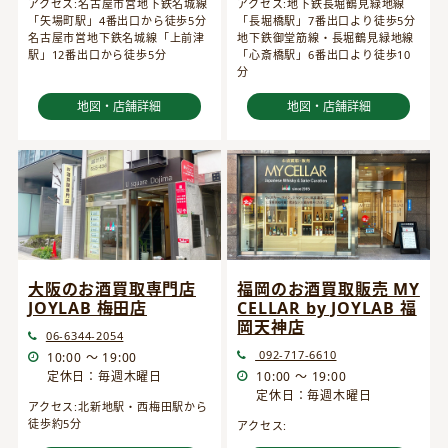
アクセス:名古屋市営地下鉄名城線
アクセス:地下鉄長堀鶴見緑地線
「矢場町駅」4番出口から徒歩5分
「長堀橋駅」7番出口より徒歩5分
名古屋市営地下鉄名城線「上前津
地下鉄御堂筋線・長堀鶴見緑地線
駅」12番出口から徒歩5分
「心斎橋駅」6番出口より徒歩10
分
地図・店舗詳細
地図・店舗詳細
大阪のお酒買取専門店
福岡のお酒買取販売 MY
JOYLAB 梅田店
CELLAR by JOYLAB 福
岡天神店
06-6344-2054
092-717-6610
10:00 ～ 19:00
定休日：毎週木曜日
10:00 ～ 19:00
定休日：毎週木曜日
アクセス:北新地駅・西梅田駅から
徒歩約5分
アクセス: