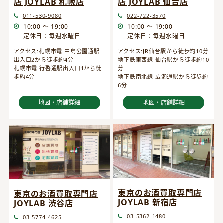
店 JOYLAB 仙台店
店 JOYLAB 札幌店
022-722-3570
011-530-9080
10:00 ～ 19:00
10:00 ～ 19:00
定休日：毎週水曜日
定休日：毎週水曜日
アクセス:JR仙台駅から徒歩約10分
アクセス:札幌市電 中島公園通駅
地下鉄東西線 仙台駅から徒歩約10
出入口2から徒歩約4分
分
札幌市電 行啓通駅出入口1から徒
地下鉄南北線 広瀬通駅から徒歩約
歩約4分
6分
地図・店舗詳細
地図・店舗詳細
東京のお酒買取専門店
東京のお酒買取専門店
JOYLAB 新宿店
JOYLAB 渋谷店
03-5362-1480
03-5774-4625