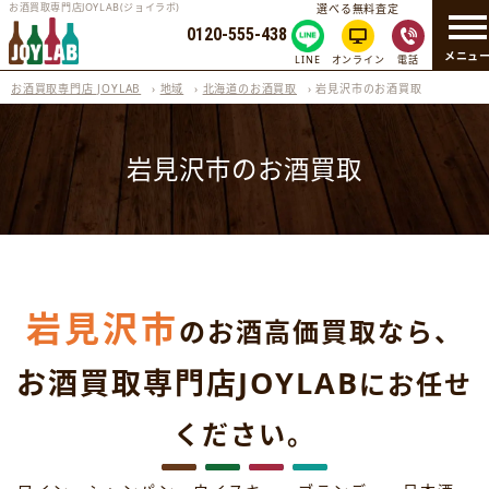
お酒買取専門店JOYLAB(ジョイラボ)
選べる無料査定
0120-555-438
メニュ
LINE
オンライン
電話
お酒買取専門店 JOYLAB
›
地域
›
北海道のお酒買取
›
岩見沢市のお酒買取
岩見沢市のお酒買取
岩見沢市
のお酒高価買取なら、
お酒買取専門店JOYLAB
にお任せ
ください。