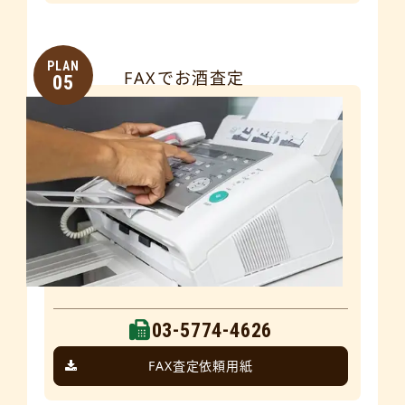
PLAN
FAXでお酒査定
05
03-5774-4626
FAX査定依頼用紙