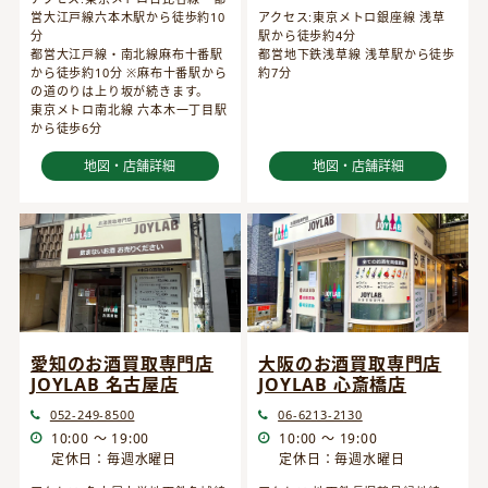
営大江戸線六本木駅から徒歩約10
アクセス:東京メトロ銀座線 浅草
分
駅から徒歩約4分
都営大江戸線・南北線麻布十番駅
都営地下鉄浅草線 浅草駅から徒歩
から徒歩約10分 ※麻布十番駅から
約7分
の道のりは上り坂が続きます。
東京メトロ南北線 六本木一丁目駅
から徒歩6分
地図・店舗詳細
地図・店舗詳細
愛知のお酒買取専門店
大阪のお酒買取専門店
JOYLAB 名古屋店
JOYLAB 心斎橋店
052-249-8500
06-6213-2130
10:00 ～ 19:00
10:00 ～ 19:00
定休日：毎週水曜日
定休日：毎週水曜日