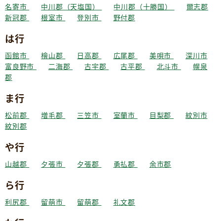
名寄市
中川郡（天塩国）
中川郡（十勝国）
爾志郡
新冠郡
根室市
登別市
野付郡
は行
函館市
檜山郡
日高郡
広尾郡
美唄市
深川市
富良野市
二海郡
古宇郡
古平郡
北斗市
幌泉
郡
ま行
松前郡
増毛郡
三笠市
室蘭市
目梨郡
紋別市
紋別郡
や行
山越郡
夕張市
夕張郡
勇払郡
余市郡
ら行
利尻郡
留萌市
留萌郡
礼文郡