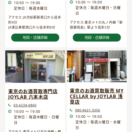
10:00 ～ 19:00
10:00 ～ 19:00
定休日：毎週木曜日・日曜
定休日：毎週水曜日
日
アクセス:JR渋谷駅新南口から徒歩
約9分
アクセス:東京メトロ丸ノ内線「新
JR恵比寿駅西口から徒歩約9分
宿御苑前」駅より徒歩5分
地図・店舗詳細
地図・店舗詳細
東京のお酒買取販売 MY
東京のお酒買取専門店
CELLAR by JOYLAB 浅
JOYLAB 六本木店
草店
03-6234-0860
080-6621-3356
10:00 ～ 19:00
10:00 ～ 19:00
定休日：毎週木曜日・日曜
定休日：毎週火曜日・水曜
日
日
アクセス:東京メトロ日比谷線・都