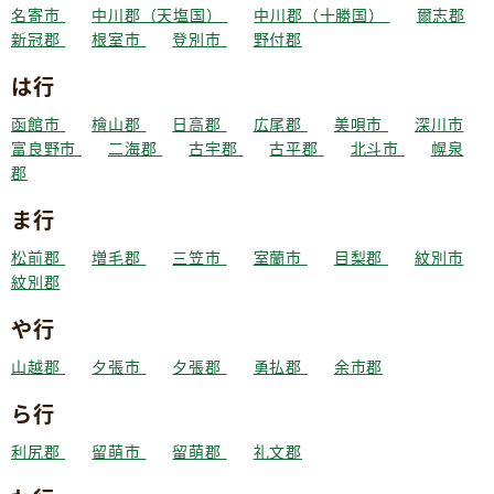
名寄市
中川郡（天塩国）
中川郡（十勝国）
爾志郡
新冠郡
根室市
登別市
野付郡
は行
函館市
檜山郡
日高郡
広尾郡
美唄市
深川市
富良野市
二海郡
古宇郡
古平郡
北斗市
幌泉
郡
ま行
松前郡
増毛郡
三笠市
室蘭市
目梨郡
紋別市
紋別郡
や行
山越郡
夕張市
夕張郡
勇払郡
余市郡
ら行
利尻郡
留萌市
留萌郡
礼文郡