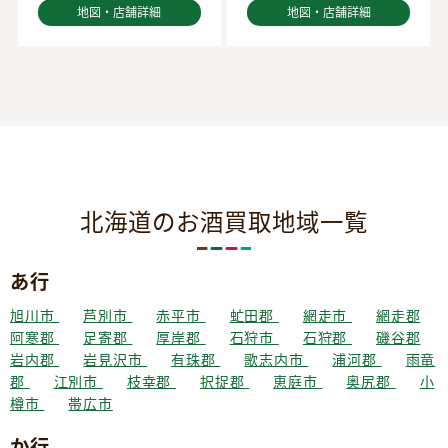
地図・店舗詳細
地図・店舗詳細
北海道のお酒買取地域一覧
あ行
旭川市
芦別市
赤平市
虻田郡
網走市
網走郡
阿寒郡
足寄郡
厚岸郡
石狩市
石狩郡
磯谷郡
岩内郡
岩見沢市
有珠郡
歌志内市
浦河郡
雨竜
郡
江別市
枝幸郡
択捉郡
恵庭市
奥尻郡
小
樽市
帯広市
か行