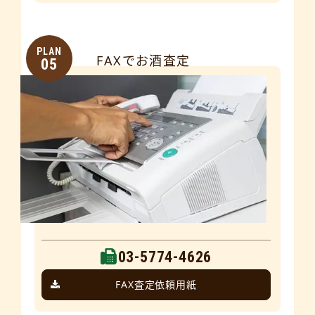
PLAN
FAXでお酒査定
05
03-5774-4626
FAX査定依頼用紙