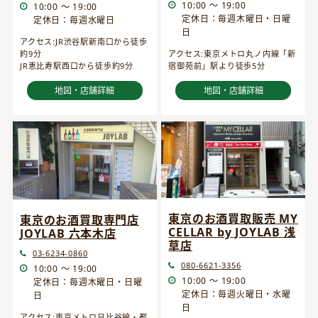
10:00 ～ 19:00
10:00 ～ 19:00
定休日：毎週木曜日・日曜
定休日：毎週水曜日
日
アクセス:JR渋谷駅新南口から徒歩
約9分
アクセス:東京メトロ丸ノ内線「新
JR恵比寿駅西口から徒歩約9分
宿御苑前」駅より徒歩5分
地図・店舗詳細
地図・店舗詳細
東京のお酒買取販売 MY
東京のお酒買取専門店
CELLAR by JOYLAB 浅
JOYLAB 六本木店
草店
03-6234-0860
080-6621-3356
10:00 ～ 19:00
10:00 ～ 19:00
定休日：毎週木曜日・日曜
定休日：毎週火曜日・水曜
日
日
アクセス:東京メトロ日比谷線・都