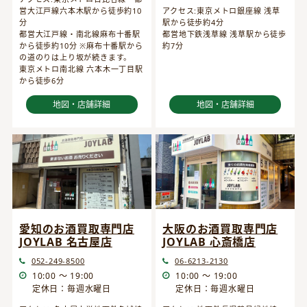
営大江戸線六本木駅から徒歩約10
アクセス:東京メトロ銀座線 浅草
分
駅から徒歩約4分
都営大江戸線・南北線麻布十番駅
都営地下鉄浅草線 浅草駅から徒歩
から徒歩約10分 ※麻布十番駅から
約7分
の道のりは上り坂が続きます。
東京メトロ南北線 六本木一丁目駅
から徒歩6分
地図・店舗詳細
地図・店舗詳細
愛知のお酒買取専門店
大阪のお酒買取専門店
JOYLAB 名古屋店
JOYLAB 心斎橋店
052-249-8500
06-6213-2130
10:00 ～ 19:00
10:00 ～ 19:00
定休日：毎週水曜日
定休日：毎週水曜日