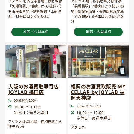
アクセス:名古屋市営地下鉄名城線
アクセス:地下鉄長堀鶴見緑地線
「矢場町駅」4番出口から徒歩5分
「長堀橋駅」7番出口より徒歩5分
名古屋市営地下鉄名城線「上前津
地下鉄御堂筋線・長堀鶴見緑地線
駅」12番出口から徒歩5分
「心斎橋駅」6番出口より徒歩10
分
地図・店舗詳細
地図・店舗詳細
大阪のお酒買取専門店
福岡のお酒買取販売 MY
JOYLAB 梅田店
CELLAR by JOYLAB 福
岡天神店
06-6344-2054
092-717-6610
10:00 ～ 19:00
定休日：毎週木曜日
10:00 ～ 19:00
定休日：毎週木曜日
アクセス:北新地駅・西梅田駅から
徒歩約5分
アクセス: