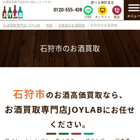
お酒買取専門店JOYLAB(ジョイラボ)
選べる無料査定
0120-555-438
メニュ
LINE
オンライン
電話
お酒買取専門店 JOYLAB
›
地域
›
北海道のお酒買取
›
石狩市のお酒買取
石狩市のお酒買取
石狩市
のお酒高価買取なら、
お酒買取専門店JOYLAB
にお任せ
ください。