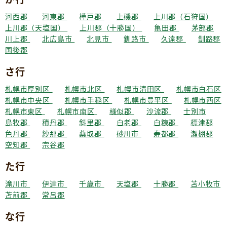
河西郡
河東郡
樺戸郡
上磯郡
上川郡（石狩国）
上川郡（天塩国）
上川郡（十勝国）
亀田郡
茅部郡
川上郡
北広島市
北見市
釧路市
久遠郡
釧路郡
国後郡
さ行
札幌市厚別区
札幌市北区
札幌市清田区
札幌市白石区
札幌市中央区
札幌市手稲区
札幌市豊平区
札幌市西区
札幌市東区
札幌市南区
様似郡
沙流郡
士別市
島牧郡
積丹郡
斜里郡
白老郡
白糠郡
標津郡
色丹郡
紗那郡
蘂取郡
砂川市
寿都郡
瀬棚郡
空知郡
宗谷郡
た行
滝川市
伊達市
千歳市
天塩郡
十勝郡
苫小牧市
苫前郡
常呂郡
な行