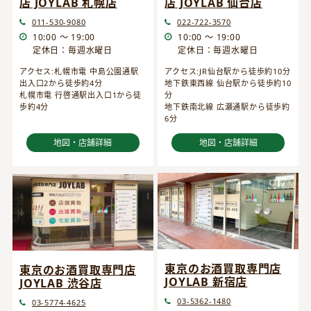
店 JOYLAB 仙台店
店 JOYLAB 札幌店
022-722-3570
011-530-9080
10:00 ～ 19:00
10:00 ～ 19:00
定休日：毎週水曜日
定休日：毎週水曜日
アクセス:JR仙台駅から徒歩約10分
アクセス:札幌市電 中島公園通駅
地下鉄東西線 仙台駅から徒歩約10
出入口2から徒歩約4分
分
札幌市電 行啓通駅出入口1から徒
地下鉄南北線 広瀬通駅から徒歩約
歩約4分
6分
地図・店舗詳細
地図・店舗詳細
東京のお酒買取専門店
東京のお酒買取専門店
JOYLAB 新宿店
JOYLAB 渋谷店
03-5362-1480
03-5774-4625