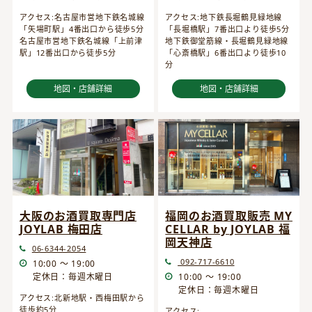
アクセス:名古屋市営地下鉄名城線
アクセス:地下鉄長堀鶴見緑地線
「矢場町駅」4番出口から徒歩5分
「長堀橋駅」7番出口より徒歩5分
名古屋市営地下鉄名城線「上前津
地下鉄御堂筋線・長堀鶴見緑地線
駅」12番出口から徒歩5分
「心斎橋駅」6番出口より徒歩10
分
地図・店舗詳細
地図・店舗詳細
大阪のお酒買取専門店
福岡のお酒買取販売 MY
JOYLAB 梅田店
CELLAR by JOYLAB 福
岡天神店
06-6344-2054
092-717-6610
10:00 ～ 19:00
定休日：毎週木曜日
10:00 ～ 19:00
定休日：毎週木曜日
アクセス:北新地駅・西梅田駅から
徒歩約5分
アクセス: