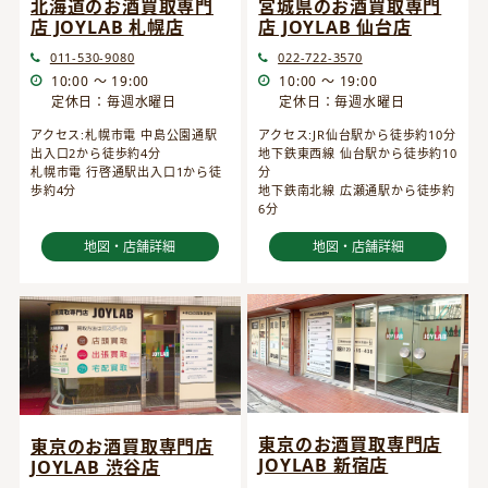
宮城県のお酒買取専門
北海道のお酒買取専門
店 JOYLAB 仙台店
店 JOYLAB 札幌店
022-722-3570
011-530-9080
10:00 ～ 19:00
10:00 ～ 19:00
定休日：毎週水曜日
定休日：毎週水曜日
アクセス:JR仙台駅から徒歩約10分
アクセス:札幌市電 中島公園通駅
地下鉄東西線 仙台駅から徒歩約10
出入口2から徒歩約4分
分
札幌市電 行啓通駅出入口1から徒
地下鉄南北線 広瀬通駅から徒歩約
歩約4分
6分
地図・店舗詳細
地図・店舗詳細
東京のお酒買取専門店
東京のお酒買取専門店
JOYLAB 新宿店
JOYLAB 渋谷店