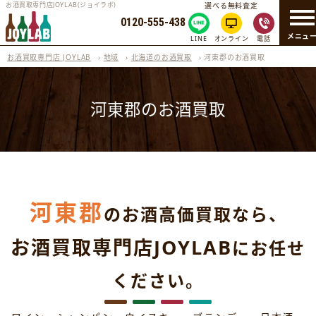
お酒買取専門店JOYLAB(ジョイラボ)
選べる無料査定
0120-555-438
メニュ
LINE
オンライン
電話
お酒買取専門店 JOYLAB
›
地域
›
北海道のお酒買取
›
河東郡のお酒買取
河東郡のお酒買取
河東郡
のお酒高価買取なら、
お酒買取専門店JOYLAB
にお任せ
ください。