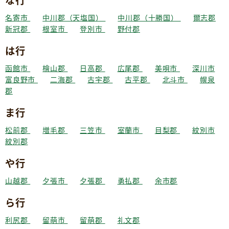
な行
名寄市
中川郡（天塩国）
中川郡（十勝国）
爾志郡
新冠郡
根室市
登別市
野付郡
は行
函館市
檜山郡
日高郡
広尾郡
美唄市
深川市
富良野市
二海郡
古宇郡
古平郡
北斗市
幌泉
郡
ま行
松前郡
増毛郡
三笠市
室蘭市
目梨郡
紋別市
紋別郡
や行
山越郡
夕張市
夕張郡
勇払郡
余市郡
ら行
利尻郡
留萌市
留萌郡
礼文郡