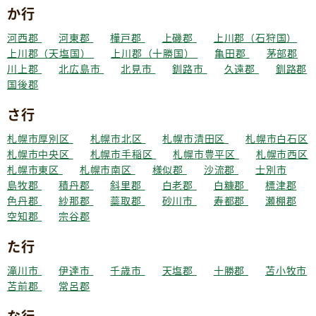
か行
河西郡
河東郡
樺戸郡
上磯郡
上川郡（石狩国）
上川郡（天塩国）
上川郡（十勝国）
亀田郡
茅部郡
川上郡
北広島市
北見市
釧路市
久遠郡
釧路郡
国後郡
さ行
札幌市厚別区
札幌市北区
札幌市清田区
札幌市白石区
札幌市中央区
札幌市手稲区
札幌市豊平区
札幌市西区
札幌市東区
札幌市南区
様似郡
沙流郡
士別市
島牧郡
積丹郡
斜里郡
白老郡
白糠郡
標津郡
色丹郡
紗那郡
蘂取郡
砂川市
寿都郡
瀬棚郡
空知郡
宗谷郡
た行
滝川市
伊達市
千歳市
天塩郡
十勝郡
苫小牧市
苫前郡
常呂郡