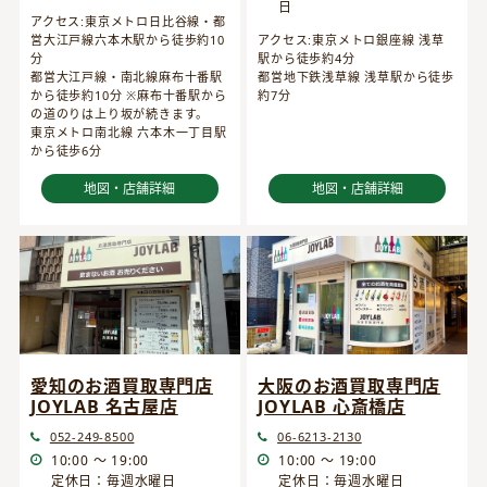
日
アクセス:東京メトロ日比谷線・都
営大江戸線六本木駅から徒歩約10
アクセス:東京メトロ銀座線 浅草
分
駅から徒歩約4分
都営大江戸線・南北線麻布十番駅
都営地下鉄浅草線 浅草駅から徒歩
から徒歩約10分 ※麻布十番駅から
約7分
の道のりは上り坂が続きます。
東京メトロ南北線 六本木一丁目駅
から徒歩6分
地図・店舗詳細
地図・店舗詳細
愛知のお酒買取専門店
大阪のお酒買取専門店
JOYLAB 名古屋店
JOYLAB 心斎橋店
052-249-8500
06-6213-2130
10:00 ～ 19:00
10:00 ～ 19:00
定休日：毎週水曜日
定休日：毎週水曜日