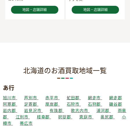
地図・店舗詳細
地図・店舗詳細
北海道のお酒買取地域一覧
あ行
旭川市
芦別市
赤平市
虻田郡
網走市
網走郡
阿寒郡
足寄郡
厚岸郡
石狩市
石狩郡
磯谷郡
岩内郡
岩見沢市
有珠郡
歌志内市
浦河郡
雨竜
郡
江別市
枝幸郡
択捉郡
恵庭市
奥尻郡
小
樽市
帯広市