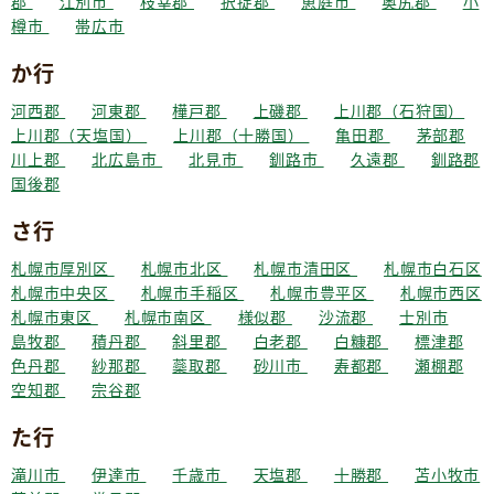
郡
江別市
枝幸郡
択捉郡
恵庭市
奥尻郡
小
樽市
帯広市
か行
河西郡
河東郡
樺戸郡
上磯郡
上川郡（石狩国）
上川郡（天塩国）
上川郡（十勝国）
亀田郡
茅部郡
川上郡
北広島市
北見市
釧路市
久遠郡
釧路郡
国後郡
さ行
札幌市厚別区
札幌市北区
札幌市清田区
札幌市白石区
札幌市中央区
札幌市手稲区
札幌市豊平区
札幌市西区
札幌市東区
札幌市南区
様似郡
沙流郡
士別市
島牧郡
積丹郡
斜里郡
白老郡
白糠郡
標津郡
色丹郡
紗那郡
蘂取郡
砂川市
寿都郡
瀬棚郡
空知郡
宗谷郡
た行
滝川市
伊達市
千歳市
天塩郡
十勝郡
苫小牧市