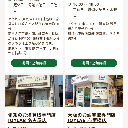
10:00 ～ 19:00
定休日：毎週木曜日・日曜
定休日：毎週火曜日・水曜
日
日
アクセス:東京メトロ日比谷線・都
営大江戸線六本木駅から徒歩約10
アクセス:東京メトロ銀座線 浅草
分
駅から徒歩約4分
都営大江戸線・南北線麻布十番駅
都営地下鉄浅草線 浅草駅から徒歩
から徒歩約10分 ※麻布十番駅から
約7分
の道のりは上り坂が続きます。
東京メトロ南北線 六本木一丁目駅
から徒歩6分
地図・店舗詳細
地図・店舗詳細
愛知のお酒買取専門店
大阪のお酒買取専門店
JOYLAB 名古屋店
JOYLAB 心斎橋店