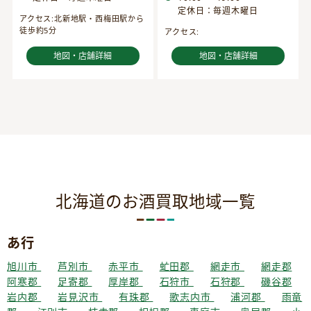
定休日：毎週木曜日
アクセス:北新地駅・西梅田駅から
徒歩約5分
アクセス:
地図・店舗詳細
地図・店舗詳細
北海道のお酒買取地域一覧
あ行
旭川市
芦別市
赤平市
虻田郡
網走市
網走郡
阿寒郡
足寄郡
厚岸郡
石狩市
石狩郡
磯谷郡
岩内郡
岩見沢市
有珠郡
歌志内市
浦河郡
雨竜