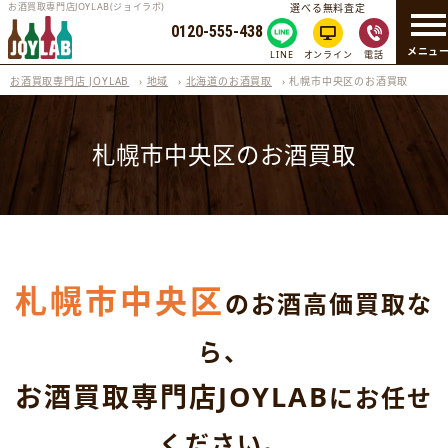
お酒買取専門店JOYLAB(ジョイラボ)
選べる無料査定
0120-555-438
メニュ
LINE
オンライン
電話
お酒買取専門店 JOYLAB
›
地域
›
北海道のお酒買取
›
札幌市中央区のお酒買取
札幌市中央区のお酒買取
札幌市中央区
のお酒高価買取な
ら、
お酒買取専門店JOYLAB
にお任せ
ください。