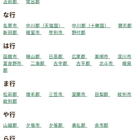
苫前郡
常呂郡
な行
名寄市
中川郡（天塩国）
中川郡（十勝国）
爾志郡
新冠郡
根室市
登別市
野付郡
は行
函館市
檜山郡
日高郡
広尾郡
美唄市
深川市
富良野市
二海郡
古宇郡
古平郡
北斗市
幌泉
郡
ま行
松前郡
増毛郡
三笠市
室蘭市
目梨郡
紋別市
紋別郡
や行
山越郡
夕張市
夕張郡
勇払郡
余市郡
ら行