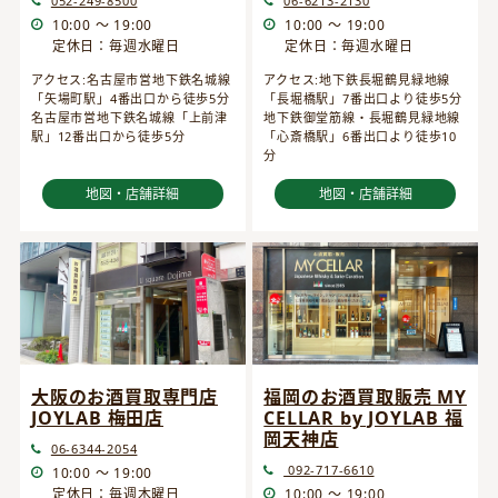
052-249-8500
06-6213-2130
10:00 ～ 19:00
10:00 ～ 19:00
定休日：毎週水曜日
定休日：毎週水曜日
アクセス:名古屋市営地下鉄名城線
アクセス:地下鉄長堀鶴見緑地線
「矢場町駅」4番出口から徒歩5分
「長堀橋駅」7番出口より徒歩5分
名古屋市営地下鉄名城線「上前津
地下鉄御堂筋線・長堀鶴見緑地線
駅」12番出口から徒歩5分
「心斎橋駅」6番出口より徒歩10
分
地図・店舗詳細
地図・店舗詳細
大阪のお酒買取専門店
福岡のお酒買取販売 MY
JOYLAB 梅田店
CELLAR by JOYLAB 福
岡天神店
06-6344-2054
092-717-6610
10:00 ～ 19:00
定休日：毎週木曜日
10:00 ～ 19:00