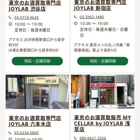
東京のお酒買取専門店
東京のお酒買取専門店
JOYLAB 新宿店
JOYLAB 渋谷店
03-5362-1480
03-5774-4625
10:00 ～ 19:00
10:00 ～ 19:00
定休日：毎週木曜日・日曜
定休日：毎週水曜日
日
アクセス:JR渋谷駅新南口から徒歩
約9分
アクセス:東京メトロ丸ノ内線「新
JR恵比寿駅西口から徒歩約9分
宿御苑前」駅より徒歩5分
地図・店舗詳細
地図・店舗詳細
東京のお酒買取販売 MY
東京のお酒買取専門店
CELLAR by JOYLAB 浅
JOYLAB 六本木店
草店
03-6234-0860
080-6621-3356
10:00 ～ 19:00