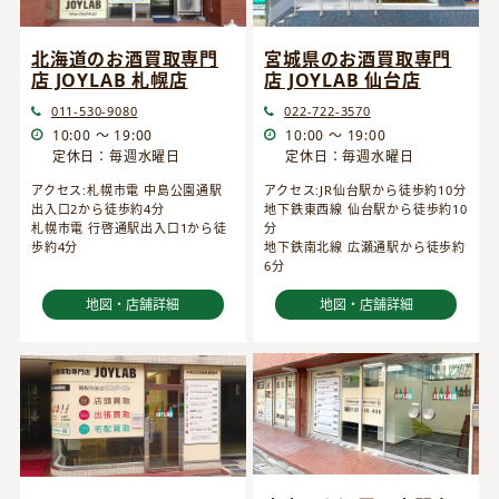
宮城県のお酒買取専門
北海道のお酒買取専門
店 JOYLAB 仙台店
店 JOYLAB 札幌店
022-722-3570
011-530-9080
10:00 ～ 19:00
10:00 ～ 19:00
定休日：毎週水曜日
定休日：毎週水曜日
アクセス:JR仙台駅から徒歩約10分
アクセス:札幌市電 中島公園通駅
地下鉄東西線 仙台駅から徒歩約10
出入口2から徒歩約4分
分
札幌市電 行啓通駅出入口1から徒
地下鉄南北線 広瀬通駅から徒歩約
歩約4分
6分
地図・店舗詳細
地図・店舗詳細