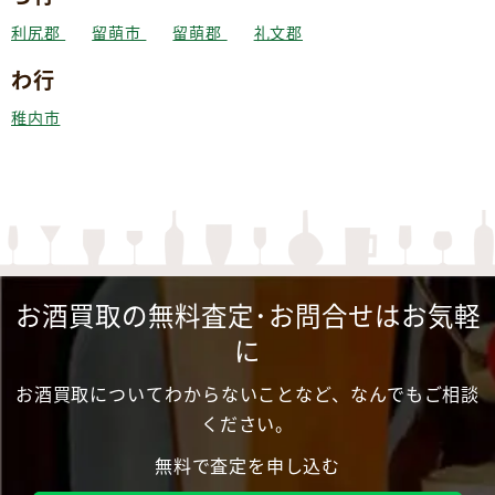
利尻郡
留萌市
留萌郡
礼文郡
わ行
稚内市
お酒買取の無料査定･お問合せはお気軽
に
お酒買取についてわからないことなど、なんでもご相談
ください。
無料で査定を申し込む