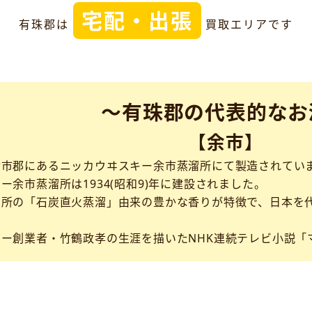
宅配・出張
有珠郡は
買取エリアです
～有珠郡の代表的なお
【余市】
余市郡にあるニッカウヰスキー余市蒸溜所にて製造されてい
ー余市蒸溜所は1934(昭和9)年に建設されました。
留所の「石炭直火蒸溜」由来の豊かな香りが特徴で、日本を
ー創業者・竹鶴政孝の生涯を描いたNHK連続テレビ小説「