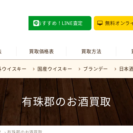
おすすめ！LINE査定
無料オンラ
法
買取価格表
買取方法
外ウイスキー
国産ウイスキー
ブランデー
日本
有珠郡のお酒買取
取
›
有珠郡のお酒買取