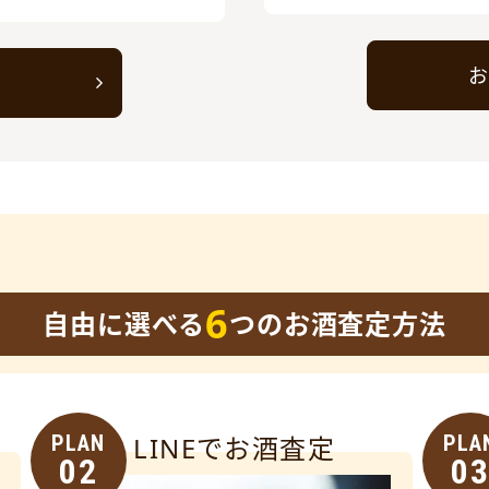
お
ト
6
自由に選べる
つのお酒査定方法
PLAN
LINEでお酒査定
PLA
02
0