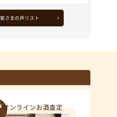
客さまの声リスト
N
オンラインお酒査定
3