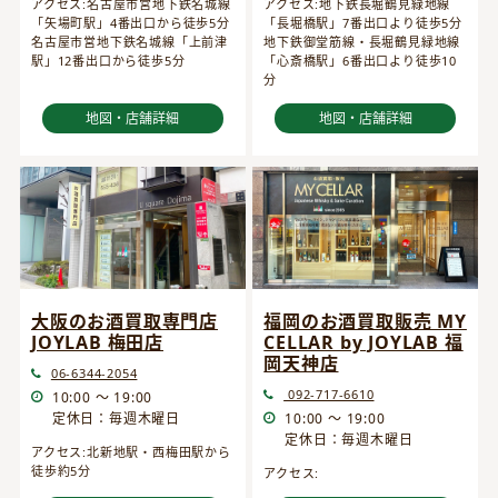
アクセス:名古屋市営地下鉄名城線
アクセス:地下鉄長堀鶴見緑地線
「矢場町駅」4番出口から徒歩5分
「長堀橋駅」7番出口より徒歩5分
名古屋市営地下鉄名城線「上前津
地下鉄御堂筋線・長堀鶴見緑地線
駅」12番出口から徒歩5分
「心斎橋駅」6番出口より徒歩10
分
地図・店舗詳細
地図・店舗詳細
大阪のお酒買取専門店
福岡のお酒買取販売 MY
JOYLAB 梅田店
CELLAR by JOYLAB 福
岡天神店
06-6344-2054
092-717-6610
10:00 ～ 19:00
定休日：毎週木曜日
10:00 ～ 19:00
定休日：毎週木曜日
アクセス:北新地駅・西梅田駅から
徒歩約5分
アクセス: