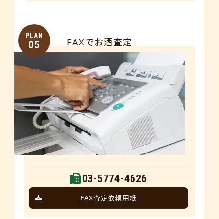
PLAN
FAXでお酒査定
05
03-5774-4626
FAX査定依頼用紙