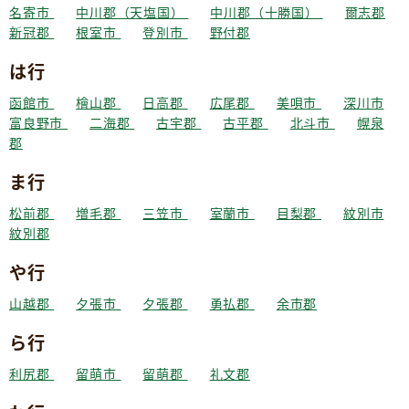
名寄市
中川郡（天塩国）
中川郡（十勝国）
爾志郡
新冠郡
根室市
登別市
野付郡
は行
函館市
檜山郡
日高郡
広尾郡
美唄市
深川市
富良野市
二海郡
古宇郡
古平郡
北斗市
幌泉
郡
ま行
松前郡
増毛郡
三笠市
室蘭市
目梨郡
紋別市
紋別郡
や行
山越郡
夕張市
夕張郡
勇払郡
余市郡
ら行
利尻郡
留萌市
留萌郡
礼文郡