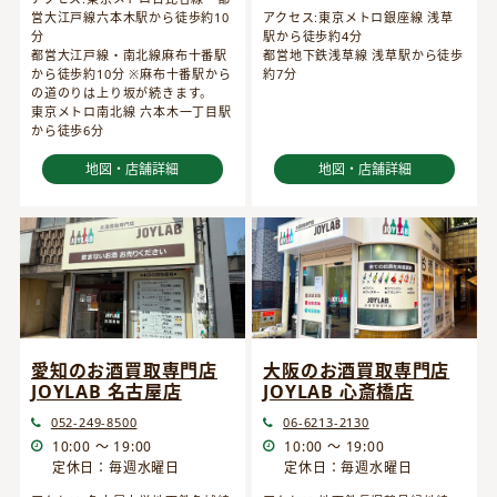
営大江戸線六本木駅から徒歩約10
アクセス:東京メトロ銀座線 浅草
分
駅から徒歩約4分
都営大江戸線・南北線麻布十番駅
都営地下鉄浅草線 浅草駅から徒歩
から徒歩約10分 ※麻布十番駅から
約7分
の道のりは上り坂が続きます。
東京メトロ南北線 六本木一丁目駅
から徒歩6分
地図・店舗詳細
地図・店舗詳細
愛知のお酒買取専門店
大阪のお酒買取専門店
JOYLAB 名古屋店
JOYLAB 心斎橋店
052-249-8500
06-6213-2130
10:00 ～ 19:00
10:00 ～ 19:00
定休日：毎週水曜日
定休日：毎週水曜日