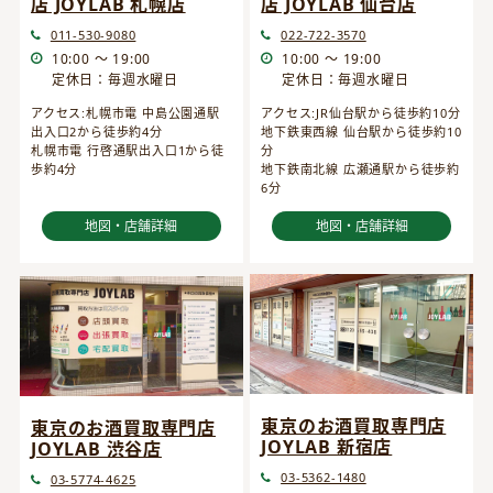
店 JOYLAB 仙台店
店 JOYLAB 札幌店
022-722-3570
011-530-9080
10:00 ～ 19:00
10:00 ～ 19:00
定休日：毎週水曜日
定休日：毎週水曜日
アクセス:JR仙台駅から徒歩約10分
アクセス:札幌市電 中島公園通駅
地下鉄東西線 仙台駅から徒歩約10
出入口2から徒歩約4分
分
札幌市電 行啓通駅出入口1から徒
地下鉄南北線 広瀬通駅から徒歩約
歩約4分
6分
地図・店舗詳細
地図・店舗詳細
東京のお酒買取専門店
東京のお酒買取専門店
JOYLAB 新宿店
JOYLAB 渋谷店
03-5362-1480
03-5774-4625