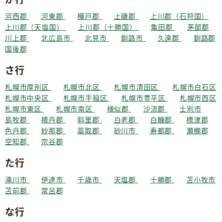
河西郡
河東郡
樺戸郡
上磯郡
上川郡（石狩国）
上川郡（天塩国）
上川郡（十勝国）
亀田郡
茅部郡
川上郡
北広島市
北見市
釧路市
久遠郡
釧路郡
国後郡
さ行
札幌市厚別区
札幌市北区
札幌市清田区
札幌市白石区
札幌市中央区
札幌市手稲区
札幌市豊平区
札幌市西区
札幌市東区
札幌市南区
様似郡
沙流郡
士別市
島牧郡
積丹郡
斜里郡
白老郡
白糠郡
標津郡
色丹郡
紗那郡
蘂取郡
砂川市
寿都郡
瀬棚郡
空知郡
宗谷郡
た行
滝川市
伊達市
千歳市
天塩郡
十勝郡
苫小牧市
苫前郡
常呂郡
な行