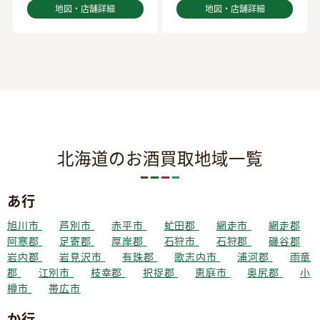
地図・店舗詳細
地図・店舗詳細
北海道のお酒買取地域一覧
あ行
旭川市
芦別市
赤平市
虻田郡
網走市
網走郡
阿寒郡
足寄郡
厚岸郡
石狩市
石狩郡
磯谷郡
岩内郡
岩見沢市
有珠郡
歌志内市
浦河郡
雨竜
郡
江別市
枝幸郡
択捉郡
恵庭市
奥尻郡
小
樽市
帯広市
か行