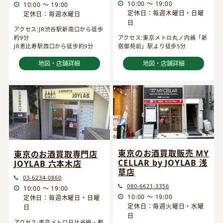
10:00 ～ 19:00
10:00 ～ 19:00
定休日：毎週木曜日・日曜
定休日：毎週水曜日
日
アクセス:JR渋谷駅新南口から徒歩
約9分
アクセス:東京メトロ丸ノ内線「新
JR恵比寿駅西口から徒歩約9分
宿御苑前」駅より徒歩5分
地図・店舗詳細
地図・店舗詳細
東京のお酒買取販売 MY
東京のお酒買取専門店
CELLAR by JOYLAB 浅
JOYLAB 六本木店
草店
03-6234-0860
080-6621-3356
10:00 ～ 19:00
10:00 ～ 19:00
定休日：毎週木曜日・日曜
定休日：毎週火曜日・水曜
日
日
アクセス:東京メトロ日比谷線・都