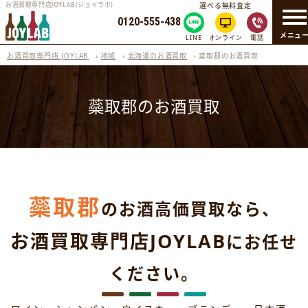
お酒買取専門店JOYLAB(ジョイラボ)
選べる無料査定
0120-555-438
メニュ
LINE
オンライン
電話
お酒買取専門店 JOYLAB
›
地域
›
北海道のお酒買取
›
蘂取郡のお酒買取
蘂取郡のお酒買取
蘂取郡
のお酒高価買取なら、
お酒買取専門店JOYLAB
にお任せ
ください。