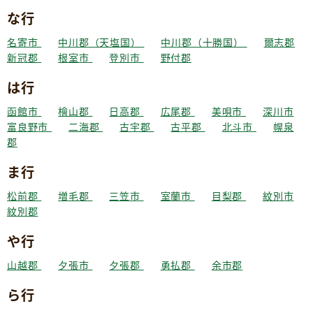
な行
名寄市
中川郡（天塩国）
中川郡（十勝国）
爾志郡
新冠郡
根室市
登別市
野付郡
は行
函館市
檜山郡
日高郡
広尾郡
美唄市
深川市
富良野市
二海郡
古宇郡
古平郡
北斗市
幌泉
郡
ま行
松前郡
増毛郡
三笠市
室蘭市
目梨郡
紋別市
紋別郡
や行
山越郡
夕張市
夕張郡
勇払郡
余市郡
ら行