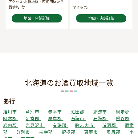
アクセス:北新地駅・西梅田駅から
徒歩約5分
アクセス:
地図・店舗詳細
地図・店舗詳細
北海道のお酒買取地域一覧
あ行
旭川市
芦別市
赤平市
虻田郡
網走市
網走郡
阿寒郡
足寄郡
厚岸郡
石狩市
石狩郡
磯谷郡
岩内郡
岩見沢市
有珠郡
歌志内市
浦河郡
雨竜
郡
江別市
枝幸郡
択捉郡
恵庭市
奥尻郡
小