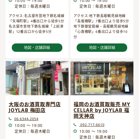
10:00 ～ 19:00
10:00 ～ 19:00
定休日：毎週水曜日
定休日：毎週水曜日
アクセス:名古屋市営地下鉄名城線
アクセス:地下鉄長堀鶴見緑地線
「矢場町駅」4番出口から徒歩5分
「長堀橋駅」7番出口より徒歩5分
名古屋市営地下鉄名城線「上前津
地下鉄御堂筋線・長堀鶴見緑地線
駅」12番出口から徒歩5分
「心斎橋駅」6番出口より徒歩10
分
地図・店舗詳細
地図・店舗詳細
大阪のお酒買取専門店
福岡のお酒買取販売 MY
JOYLAB 梅田店
CELLAR by JOYLAB 福
岡天神店
06-6344-2054
092-717-6610
10:00 ～ 19:00
定休日：毎週木曜日
10:00 ～ 19:00
定休日：毎週木曜日