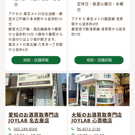
定休日：毎週火曜日・水曜
日
日
アクセス:東京メトロ日比谷線・都
営大江戸線六本木駅から徒歩約10
アクセス:東京メトロ銀座線 浅草
分
駅から徒歩約4分
都営大江戸線・南北線麻布十番駅
都営地下鉄浅草線 浅草駅から徒歩
から徒歩約10分 ※麻布十番駅から
約7分
の道のりは上り坂が続きます。
東京メトロ南北線 六本木一丁目駅
から徒歩6分
地図・店舗詳細
地図・店舗詳細
愛知のお酒買取専門店
大阪のお酒買取専門店
JOYLAB 名古屋店
JOYLAB 心斎橋店
052-249-8500
06-6213-2130