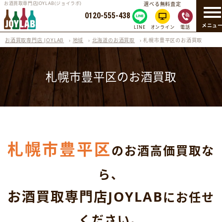
お酒買取専門店JOYLAB(ジョイラボ)
選べる無料査定
0120-555-438
メニュ
LINE
オンライン
電話
お酒買取専門店 JOYLAB
›
地域
›
北海道のお酒買取
›
札幌市豊平区のお酒買取
札幌市豊平区のお酒買取
札幌市豊平区
のお酒高価買取な
ら、
お酒買取専門店JOYLAB
にお任せ
ください。