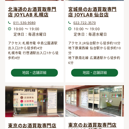
宮城県のお酒買取専門
北海道のお酒買取専門
店 JOYLAB 仙台店
店 JOYLAB 札幌店
022-722-3570
011-530-9080
10:00 ～ 19:00
10:00 ～ 19:00
定休日：毎週水曜日
定休日：毎週水曜日
アクセス:JR仙台駅から徒歩約10分
アクセス:札幌市電 中島公園通駅
地下鉄東西線 仙台駅から徒歩約10
出入口2から徒歩約4分
分
札幌市電 行啓通駅出入口1から徒
地下鉄南北線 広瀬通駅から徒歩約
歩約4分
6分
地図・店舗詳細
地図・店舗詳細
東京のお酒買取専門店
東京のお酒買取専門店