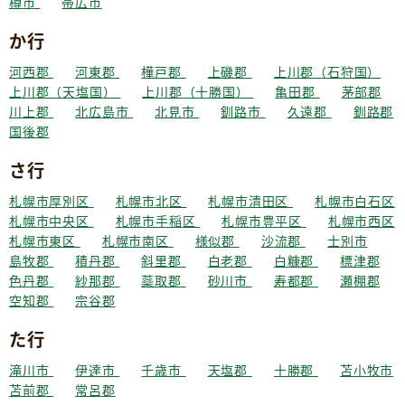
樽市
帯広市
か行
河西郡
河東郡
樺戸郡
上磯郡
上川郡（石狩国）
上川郡（天塩国）
上川郡（十勝国）
亀田郡
茅部郡
川上郡
北広島市
北見市
釧路市
久遠郡
釧路郡
国後郡
さ行
札幌市厚別区
札幌市北区
札幌市清田区
札幌市白石区
札幌市中央区
札幌市手稲区
札幌市豊平区
札幌市西区
札幌市東区
札幌市南区
様似郡
沙流郡
士別市
島牧郡
積丹郡
斜里郡
白老郡
白糠郡
標津郡
色丹郡
紗那郡
蘂取郡
砂川市
寿都郡
瀬棚郡
空知郡
宗谷郡
た行
滝川市
伊達市
千歳市
天塩郡
十勝郡
苫小牧市
苫前郡
常呂郡