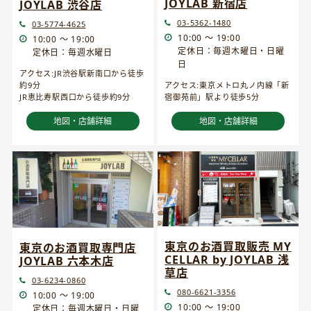
JOYLAB 新宿店
JOYLAB 渋谷店
03-5362-1480
03-5774-4625
10:00 ～ 19:00
10:00 ～ 19:00
定休日：毎週木曜日・日曜
定休日：毎週水曜日
日
アクセス:JR渋谷駅新南口から徒歩
約9分
アクセス:東京メトロ丸ノ内線「新
JR恵比寿駅西口から徒歩約9分
宿御苑前」駅より徒歩5分
地図・店舗詳細
地図・店舗詳細
東京のお酒買取販売 MY
東京のお酒買取専門店
CELLAR by JOYLAB 浅
JOYLAB 六本木店
草店
03-6234-0860
080-6621-3356
10:00 ～ 19:00
10:00 ～ 19:00
定休日：毎週木曜日・日曜