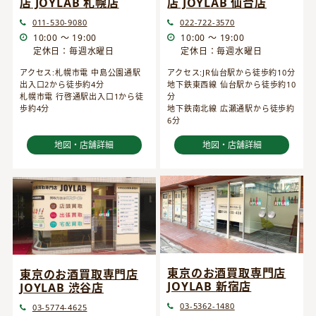
店 JOYLAB 仙台店
店 JOYLAB 札幌店
022-722-3570
011-530-9080
10:00 ～ 19:00
10:00 ～ 19:00
定休日：毎週水曜日
定休日：毎週水曜日
アクセス:JR仙台駅から徒歩約10分
アクセス:札幌市電 中島公園通駅
地下鉄東西線 仙台駅から徒歩約10
出入口2から徒歩約4分
分
札幌市電 行啓通駅出入口1から徒
地下鉄南北線 広瀬通駅から徒歩約
歩約4分
6分
地図・店舗詳細
地図・店舗詳細
東京のお酒買取専門店
東京のお酒買取専門店
JOYLAB 新宿店
JOYLAB 渋谷店
03-5362-1480
03-5774-4625