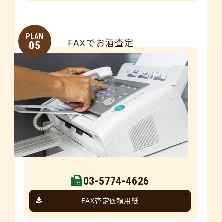
PLAN
FAXでお酒査定
05
03-5774-4626
FAX査定依頼用紙