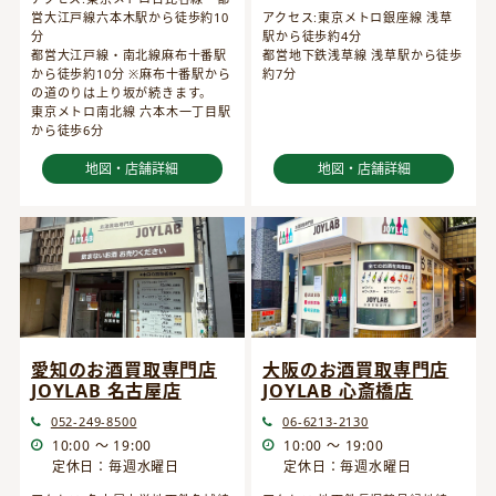
営大江戸線六本木駅から徒歩約10
アクセス:東京メトロ銀座線 浅草
分
駅から徒歩約4分
都営大江戸線・南北線麻布十番駅
都営地下鉄浅草線 浅草駅から徒歩
から徒歩約10分 ※麻布十番駅から
約7分
の道のりは上り坂が続きます。
東京メトロ南北線 六本木一丁目駅
から徒歩6分
地図・店舗詳細
地図・店舗詳細
愛知のお酒買取専門店
大阪のお酒買取専門店
JOYLAB 名古屋店
JOYLAB 心斎橋店
052-249-8500
06-6213-2130
10:00 ～ 19:00
10:00 ～ 19:00
定休日：毎週水曜日
定休日：毎週水曜日