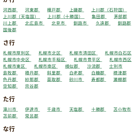
河西郡
河東郡
樺戸郡
上磯郡
上川郡（石狩国）
上川郡（天塩国）
上川郡（十勝国）
亀田郡
茅部郡
川上郡
北広島市
北見市
釧路市
久遠郡
釧路郡
国後郡
さ行
札幌市厚別区
札幌市北区
札幌市清田区
札幌市白石区
札幌市中央区
札幌市手稲区
札幌市豊平区
札幌市西区
札幌市東区
札幌市南区
様似郡
沙流郡
士別市
島牧郡
積丹郡
斜里郡
白老郡
白糠郡
標津郡
色丹郡
紗那郡
蘂取郡
砂川市
寿都郡
瀬棚郡
空知郡
宗谷郡
た行
滝川市
伊達市
千歳市
天塩郡
十勝郡
苫小牧市
苫前郡
常呂郡
な行