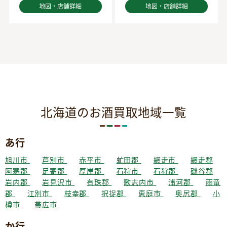
地図・店舗詳細
地図・店舗詳細
北海道のお酒買取地域一覧
あ行
旭川市
芦別市
赤平市
虻田郡
網走市
網走郡
阿寒郡
足寄郡
厚岸郡
石狩市
石狩郡
磯谷郡
岩内郡
岩見沢市
有珠郡
歌志内市
浦河郡
雨竜
郡
江別市
枝幸郡
択捉郡
恵庭市
奥尻郡
小
樽市
帯広市
か行