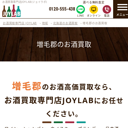
お酒買取専門店JOYLAB(ジョイラボ)
選べる無料査定
0120-555-438
メニュ
LINE
オンライン
電話
お酒買取専門店 JOYLAB
›
地域
›
北海道のお酒買取
›
増毛郡のお酒買取
増毛郡のお酒買取
増毛郡
のお酒高価買取なら、
お酒買取専門店JOYLAB
にお任せ
ください。