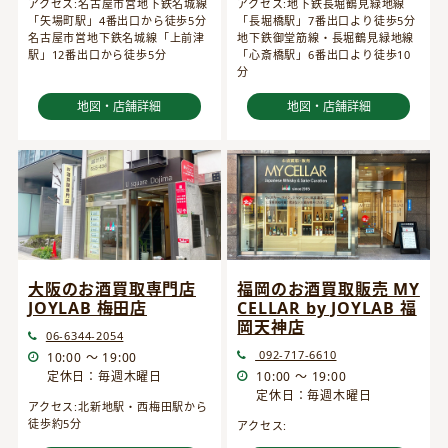
アクセス:名古屋市営地下鉄名城線
アクセス:地下鉄長堀鶴見緑地線
「矢場町駅」4番出口から徒歩5分
「長堀橋駅」7番出口より徒歩5分
名古屋市営地下鉄名城線「上前津
地下鉄御堂筋線・長堀鶴見緑地線
駅」12番出口から徒歩5分
「心斎橋駅」6番出口より徒歩10
分
地図・店舗詳細
地図・店舗詳細
大阪のお酒買取専門店
福岡のお酒買取販売 MY
JOYLAB 梅田店
CELLAR by JOYLAB 福
岡天神店
06-6344-2054
092-717-6610
10:00 ～ 19:00
定休日：毎週木曜日
10:00 ～ 19:00
定休日：毎週木曜日
アクセス:北新地駅・西梅田駅から
徒歩約5分
アクセス: