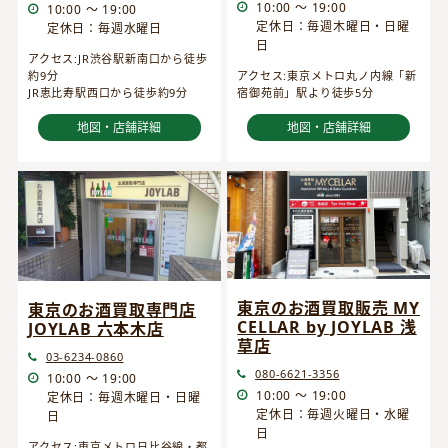
10:00 ～ 19:00
10:00 ～ 19:00
定休日：毎週木曜日・日曜
定休日：毎週水曜日
日
アクセス:JR渋谷駅新南口から徒歩
約9分
アクセス:東京メトロ丸ノ内線「新
JR恵比寿駅西口から徒歩約9分
宿御苑前」駅より徒歩5分
地図・店舗詳細
地図・店舗詳細
東京のお酒買取販売 MY
東京のお酒買取専門店
CELLAR by JOYLAB 浅
JOYLAB 六本木店
草店
03-6234-0860
080-6621-3356
10:00 ～ 19:00
10:00 ～ 19:00
定休日：毎週木曜日・日曜
定休日：毎週火曜日・水曜
日
日
アクセス:東京メトロ日比谷線・都