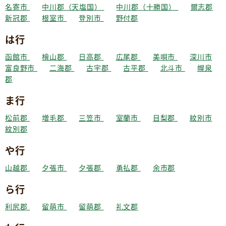
名寄市
中川郡（天塩国）
中川郡（十勝国）
爾志郡
新冠郡
根室市
登別市
野付郡
は行
函館市
檜山郡
日高郡
広尾郡
美唄市
深川市
富良野市
二海郡
古宇郡
古平郡
北斗市
幌泉
郡
ま行
松前郡
増毛郡
三笠市
室蘭市
目梨郡
紋別市
紋別郡
や行
山越郡
夕張市
夕張郡
勇払郡
余市郡
ら行
利尻郡
留萌市
留萌郡
礼文郡