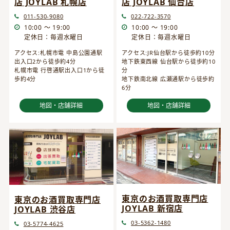
店 JOYLAB 仙台店
店 JOYLAB 札幌店
022-722-3570
011-530-9080
10:00 ～ 19:00
10:00 ～ 19:00
定休日：毎週水曜日
定休日：毎週水曜日
アクセス:JR仙台駅から徒歩約10分
アクセス:札幌市電 中島公園通駅
地下鉄東西線 仙台駅から徒歩約10
出入口2から徒歩約4分
分
札幌市電 行啓通駅出入口1から徒
地下鉄南北線 広瀬通駅から徒歩約
歩約4分
6分
地図・店舗詳細
地図・店舗詳細
東京のお酒買取専門店
東京のお酒買取専門店
JOYLAB 新宿店
JOYLAB 渋谷店
03-5362-1480
03-5774-4625