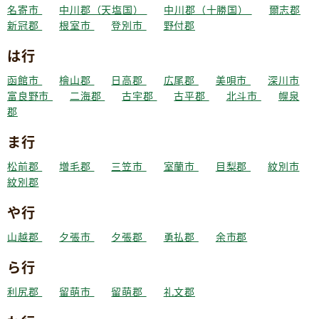
名寄市
中川郡（天塩国）
中川郡（十勝国）
爾志郡
新冠郡
根室市
登別市
野付郡
は行
函館市
檜山郡
日高郡
広尾郡
美唄市
深川市
富良野市
二海郡
古宇郡
古平郡
北斗市
幌泉
郡
ま行
松前郡
増毛郡
三笠市
室蘭市
目梨郡
紋別市
紋別郡
や行
山越郡
夕張市
夕張郡
勇払郡
余市郡
ら行
利尻郡
留萌市
留萌郡
礼文郡