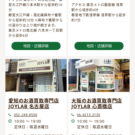
営大江戸線六本木駅から徒歩約10
アクセス:東京メトロ銀座線 浅草
分
駅から徒歩約4分
都営大江戸線・南北線麻布十番駅
都営地下鉄浅草線 浅草駅から徒歩
から徒歩約10分 ※麻布十番駅から
約7分
の道のりは上り坂が続きます。
東京メトロ南北線 六本木一丁目駅
から徒歩6分
地図・店舗詳細
地図・店舗詳細
愛知のお酒買取専門店
大阪のお酒買取専門店
JOYLAB 名古屋店
JOYLAB 心斎橋店
052-249-8500
06-6213-2130
10:00 ～ 19:00
10:00 ～ 19:00
定休日：毎週水曜日
定休日：毎週水曜日