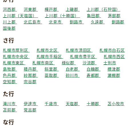
河西郡
河東郡
樺戸郡
上磯郡
上川郡（石狩国）
上川郡（天塩国）
上川郡（十勝国）
亀田郡
茅部郡
川上郡
北広島市
北見市
釧路市
久遠郡
釧路郡
国後郡
さ行
札幌市厚別区
札幌市北区
札幌市清田区
札幌市白石区
札幌市中央区
札幌市手稲区
札幌市豊平区
札幌市西区
札幌市東区
札幌市南区
様似郡
沙流郡
士別市
島牧郡
積丹郡
斜里郡
白老郡
白糠郡
標津郡
色丹郡
紗那郡
蘂取郡
砂川市
寿都郡
瀬棚郡
空知郡
宗谷郡
た行
滝川市
伊達市
千歳市
天塩郡
十勝郡
苫小牧市
苫前郡
常呂郡
な行