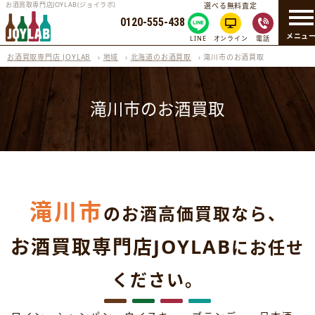
お酒買取専門店JOYLAB(ジョイラボ)
選べる無料査定
0120-555-438
メニュ
LINE
オンライン
電話
お酒買取専門店 JOYLAB
›
地域
›
北海道のお酒買取
›
滝川市のお酒買取
滝川市のお酒買取
滝川市
のお酒高価買取なら、
お酒買取専門店JOYLAB
にお任せ
ください。