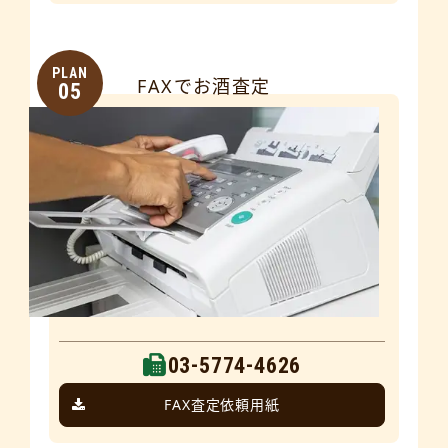
PLAN
FAXでお酒査定
05
03-5774-4626
FAX査定依頼用紙