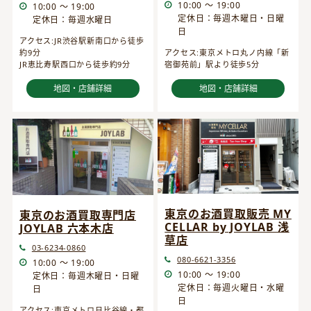
10:00 ～ 19:00
10:00 ～ 19:00
定休日：毎週木曜日・日曜
定休日：毎週水曜日
日
アクセス:JR渋谷駅新南口から徒歩
約9分
アクセス:東京メトロ丸ノ内線「新
JR恵比寿駅西口から徒歩約9分
宿御苑前」駅より徒歩5分
地図・店舗詳細
地図・店舗詳細
東京のお酒買取販売 MY
東京のお酒買取専門店
CELLAR by JOYLAB 浅
JOYLAB 六本木店
草店
03-6234-0860
080-6621-3356
10:00 ～ 19:00
10:00 ～ 19:00
定休日：毎週木曜日・日曜
定休日：毎週火曜日・水曜
日
日
アクセス:東京メトロ日比谷線・都