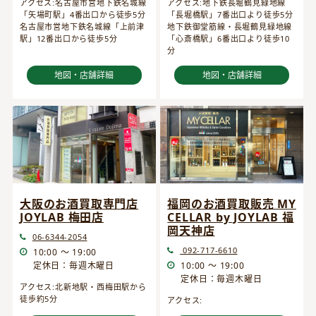
アクセス:名古屋市営地下鉄名城線
アクセス:地下鉄長堀鶴見緑地線
「矢場町駅」4番出口から徒歩5分
「長堀橋駅」7番出口より徒歩5分
名古屋市営地下鉄名城線「上前津
地下鉄御堂筋線・長堀鶴見緑地線
駅」12番出口から徒歩5分
「心斎橋駅」6番出口より徒歩10
分
地図・店舗詳細
地図・店舗詳細
大阪のお酒買取専門店
福岡のお酒買取販売 MY
JOYLAB 梅田店
CELLAR by JOYLAB 福
岡天神店
06-6344-2054
092-717-6610
10:00 ～ 19:00
定休日：毎週木曜日
10:00 ～ 19:00
定休日：毎週木曜日
アクセス:北新地駅・西梅田駅から
徒歩約5分
アクセス: