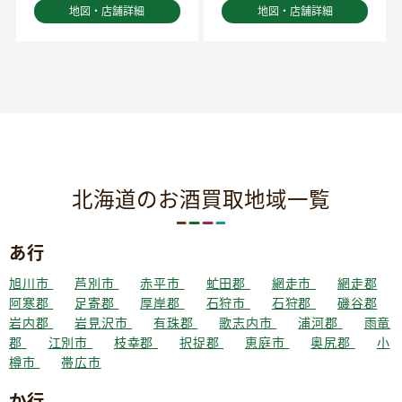
地図・店舗詳細
地図・店舗詳細
北海道のお酒買取地域一覧
あ行
旭川市
芦別市
赤平市
虻田郡
網走市
網走郡
阿寒郡
足寄郡
厚岸郡
石狩市
石狩郡
磯谷郡
岩内郡
岩見沢市
有珠郡
歌志内市
浦河郡
雨竜
郡
江別市
枝幸郡
択捉郡
恵庭市
奥尻郡
小
樽市
帯広市
か行