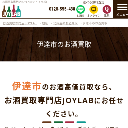
お酒買取専門店JOYLAB(ジョイラボ)
選べる無料査定
0120-555-438
メニュ
LINE
オンライン
電話
お酒買取専門店 JOYLAB
›
地域
›
北海道のお酒買取
›
伊達市のお酒買取
伊達市のお酒買取
伊達市
のお酒高価買取なら、
お酒買取専門店JOYLAB
にお任せ
ください。