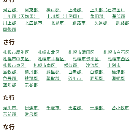
河西郡
河東郡
樺戸郡
上磯郡
上川郡（石狩国）
上川郡（天塩国）
上川郡（十勝国）
亀田郡
茅部郡
川上郡
北広島市
北見市
釧路市
久遠郡
釧路郡
国後郡
さ行
札幌市厚別区
札幌市北区
札幌市清田区
札幌市白石区
札幌市中央区
札幌市手稲区
札幌市豊平区
札幌市西区
札幌市東区
札幌市南区
様似郡
沙流郡
士別市
島牧郡
積丹郡
斜里郡
白老郡
白糠郡
標津郡
色丹郡
紗那郡
蘂取郡
砂川市
寿都郡
瀬棚郡
空知郡
宗谷郡
た行
滝川市
伊達市
千歳市
天塩郡
十勝郡
苫小牧市
苫前郡
常呂郡
な行