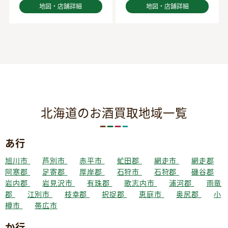
地図・店舗詳細
地図・店舗詳細
北海道のお酒買取地域一覧
あ行
旭川市
芦別市
赤平市
虻田郡
網走市
網走郡
阿寒郡
足寄郡
厚岸郡
石狩市
石狩郡
磯谷郡
岩内郡
岩見沢市
有珠郡
歌志内市
浦河郡
雨竜
郡
江別市
枝幸郡
択捉郡
恵庭市
奥尻郡
小
樽市
帯広市
か行