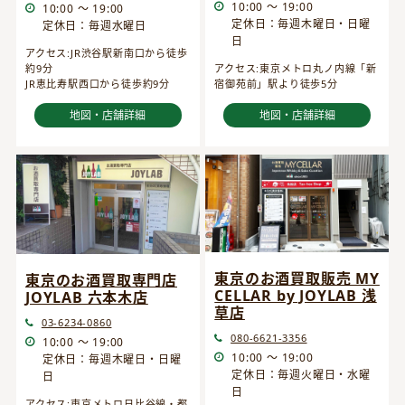
10:00 ～ 19:00
10:00 ～ 19:00
定休日：毎週木曜日・日曜
定休日：毎週水曜日
日
アクセス:JR渋谷駅新南口から徒歩
約9分
アクセス:東京メトロ丸ノ内線「新
JR恵比寿駅西口から徒歩約9分
宿御苑前」駅より徒歩5分
地図・店舗詳細
地図・店舗詳細
東京のお酒買取販売 MY
東京のお酒買取専門店
CELLAR by JOYLAB 浅
JOYLAB 六本木店
草店
03-6234-0860
080-6621-3356
10:00 ～ 19:00
10:00 ～ 19:00
定休日：毎週木曜日・日曜
定休日：毎週火曜日・水曜
日
日
アクセス:東京メトロ日比谷線・都