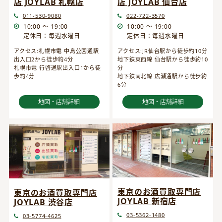
店 JOYLAB 仙台店
店 JOYLAB 札幌店
022-722-3570
011-530-9080
10:00 ～ 19:00
10:00 ～ 19:00
定休日：毎週水曜日
定休日：毎週水曜日
アクセス:JR仙台駅から徒歩約10分
アクセス:札幌市電 中島公園通駅
地下鉄東西線 仙台駅から徒歩約10
出入口2から徒歩約4分
分
札幌市電 行啓通駅出入口1から徒
地下鉄南北線 広瀬通駅から徒歩約
歩約4分
6分
地図・店舗詳細
地図・店舗詳細
東京のお酒買取専門店
東京のお酒買取専門店
JOYLAB 新宿店
JOYLAB 渋谷店
03-5362-1480
03-5774-4625