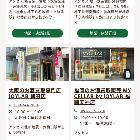
アクセス:名古屋市営地下鉄名城線
アクセス:地下鉄長堀鶴見緑地線
「矢場町駅」4番出口から徒歩5分
「長堀橋駅」7番出口より徒歩5分
名古屋市営地下鉄名城線「上前津
地下鉄御堂筋線・長堀鶴見緑地線
駅」12番出口から徒歩5分
「心斎橋駅」6番出口より徒歩10
分
地図・店舗詳細
地図・店舗詳細
大阪のお酒買取専門店
福岡のお酒買取販売 MY
JOYLAB 梅田店
CELLAR by JOYLAB 福
岡天神店
06-6344-2054
092-717-6610
10:00 ～ 19:00
定休日：毎週木曜日
10:00 ～ 19:00
定休日：毎週木曜日
アクセス:北新地駅・西梅田駅から
徒歩約5分
アクセス: