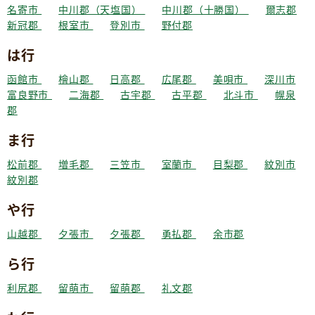
名寄市
中川郡（天塩国）
中川郡（十勝国）
爾志郡
新冠郡
根室市
登別市
野付郡
は行
函館市
檜山郡
日高郡
広尾郡
美唄市
深川市
富良野市
二海郡
古宇郡
古平郡
北斗市
幌泉
郡
ま行
松前郡
増毛郡
三笠市
室蘭市
目梨郡
紋別市
紋別郡
や行
山越郡
夕張市
夕張郡
勇払郡
余市郡
ら行
利尻郡
留萌市
留萌郡
礼文郡