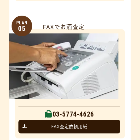
PLAN
FAXでお酒査定
05
03-5774-4626
FAX査定依頼用紙