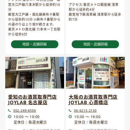
営大江戸線六本木駅から徒歩約10
アクセス:東京メトロ銀座線 浅草
分
駅から徒歩約4分
都営大江戸線・南北線麻布十番駅
都営地下鉄浅草線 浅草駅から徒歩
から徒歩約10分 ※麻布十番駅から
約7分
の道のりは上り坂が続きます。
東京メトロ南北線 六本木一丁目駅
から徒歩6分
地図・店舗詳細
地図・店舗詳細
愛知のお酒買取専門店
大阪のお酒買取専門店
JOYLAB 名古屋店
JOYLAB 心斎橋店
052-249-8500
06-6213-2130
10:00 ～ 19:00
10:00 ～ 19:00
定休日：毎週水曜日
定休日：毎週水曜日