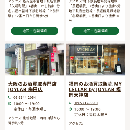
アクセス:名古屋市営地下鉄名城線
アクセス:地下鉄長堀鶴見緑地線
「矢場町駅」4番出口から徒歩5分
「長堀橋駅」7番出口より徒歩5分
名古屋市営地下鉄名城線「上前津
地下鉄御堂筋線・長堀鶴見緑地線
駅」12番出口から徒歩5分
「心斎橋駅」6番出口より徒歩10
分
地図・店舗詳細
地図・店舗詳細
大阪のお酒買取専門店
福岡のお酒買取販売 MY
JOYLAB 梅田店
CELLAR by JOYLAB 福
岡天神店
06-6344-2054
092-717-6610
10:00 ～ 19:00
定休日：毎週木曜日
10:00 ～ 19:00
定休日：毎週木曜日
アクセス:北新地駅・西梅田駅から
徒歩約5分
アクセス: