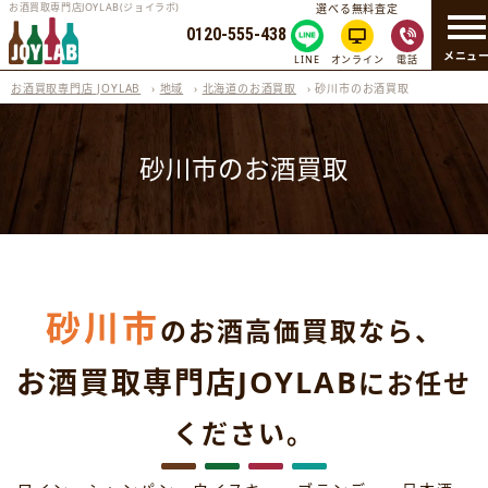
お酒買取専門店JOYLAB(ジョイラボ)
選べる無料査定
0120-555-438
メニュ
LINE
オンライン
電話
お酒買取専門店 JOYLAB
›
地域
›
北海道のお酒買取
›
砂川市のお酒買取
砂川市のお酒買取
砂川市
のお酒高価買取なら、
お酒買取専門店JOYLAB
にお任せ
ください。