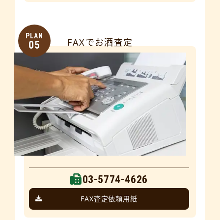
PLAN
FAXでお酒査定
05
03-5774-4626
FAX査定依頼用紙