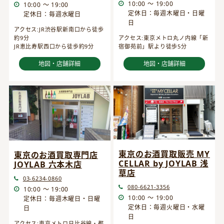
10:00 ～ 19:00
10:00 ～ 19:00
定休日：毎週木曜日・日曜
定休日：毎週水曜日
日
アクセス:JR渋谷駅新南口から徒歩
約9分
アクセス:東京メトロ丸ノ内線「新
JR恵比寿駅西口から徒歩約9分
宿御苑前」駅より徒歩5分
地図・店舗詳細
地図・店舗詳細
東京のお酒買取販売 MY
東京のお酒買取専門店
CELLAR by JOYLAB 浅
JOYLAB 六本木店
草店
03-6234-0860
080-6621-3356
10:00 ～ 19:00
10:00 ～ 19:00
定休日：毎週木曜日・日曜
定休日：毎週火曜日・水曜
日
日
アクセス:東京メトロ日比谷線・都