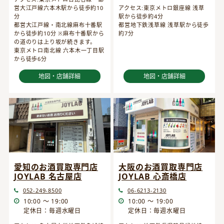
営大江戸線六本木駅から徒歩約10
アクセス:東京メトロ銀座線 浅草
分
駅から徒歩約4分
都営大江戸線・南北線麻布十番駅
都営地下鉄浅草線 浅草駅から徒歩
から徒歩約10分 ※麻布十番駅から
約7分
の道のりは上り坂が続きます。
東京メトロ南北線 六本木一丁目駅
から徒歩6分
地図・店舗詳細
地図・店舗詳細
愛知のお酒買取専門店
大阪のお酒買取専門店
JOYLAB 名古屋店
JOYLAB 心斎橋店
052-249-8500
06-6213-2130
10:00 ～ 19:00
10:00 ～ 19:00
定休日：毎週水曜日
定休日：毎週水曜日