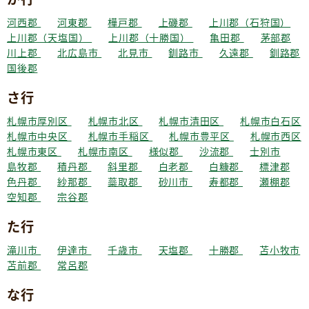
河西郡
河東郡
樺戸郡
上磯郡
上川郡（石狩国）
上川郡（天塩国）
上川郡（十勝国）
亀田郡
茅部郡
川上郡
北広島市
北見市
釧路市
久遠郡
釧路郡
国後郡
さ行
札幌市厚別区
札幌市北区
札幌市清田区
札幌市白石区
札幌市中央区
札幌市手稲区
札幌市豊平区
札幌市西区
札幌市東区
札幌市南区
様似郡
沙流郡
士別市
島牧郡
積丹郡
斜里郡
白老郡
白糠郡
標津郡
色丹郡
紗那郡
蘂取郡
砂川市
寿都郡
瀬棚郡
空知郡
宗谷郡
た行
滝川市
伊達市
千歳市
天塩郡
十勝郡
苫小牧市
苫前郡
常呂郡
な行