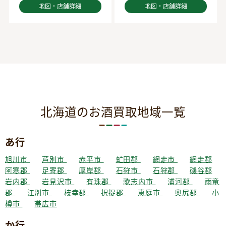
地図・店舗詳細
地図・店舗詳細
北海道のお酒買取地域一覧
あ行
旭川市
芦別市
赤平市
虻田郡
網走市
網走郡
阿寒郡
足寄郡
厚岸郡
石狩市
石狩郡
磯谷郡
岩内郡
岩見沢市
有珠郡
歌志内市
浦河郡
雨竜
郡
江別市
枝幸郡
択捉郡
恵庭市
奥尻郡
小
樽市
帯広市
か行