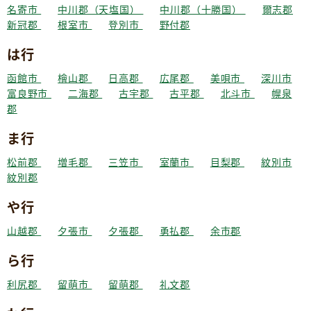
名寄市
中川郡（天塩国）
中川郡（十勝国）
爾志郡
新冠郡
根室市
登別市
野付郡
は行
函館市
檜山郡
日高郡
広尾郡
美唄市
深川市
富良野市
二海郡
古宇郡
古平郡
北斗市
幌泉
郡
ま行
松前郡
増毛郡
三笠市
室蘭市
目梨郡
紋別市
紋別郡
や行
山越郡
夕張市
夕張郡
勇払郡
余市郡
ら行
利尻郡
留萌市
留萌郡
礼文郡