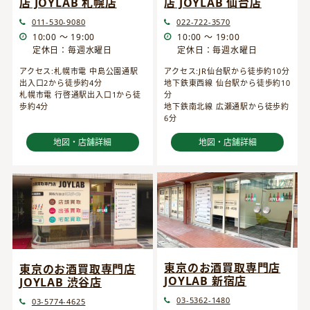
店 JOYLAB 仙台店
店 JOYLAB 札幌店
022-722-3570
011-530-9080
10:00 ～ 19:00
10:00 ～ 19:00
定休日：毎週水曜日
定休日：毎週水曜日
アクセス:JR仙台駅から徒歩約10分
アクセス:札幌市電 中島公園通駅
地下鉄東西線 仙台駅から徒歩約10
出入口2から徒歩約4分
分
札幌市電 行啓通駅出入口1から徒
地下鉄南北線 広瀬通駅から徒歩約
歩約4分
6分
地図・店舗詳細
地図・店舗詳細
東京のお酒買取専門店
東京のお酒買取専門店
JOYLAB 新宿店
JOYLAB 渋谷店
03-5362-1480
03-5774-4625