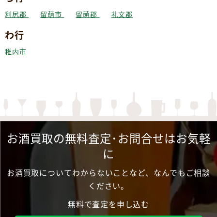
利尻郡
留萌市
留萌郡
礼文郡
わ行
稚内市
お酒買取の無料査定･お問合せはお気軽
に
お酒買取についてわからないことなど、なんでもご相談
ください。
無料で査定を申し込む