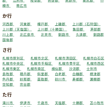
郡
江別市
枝幸郡
択捉郡
恵庭市
奥尻郡
小
樽市
帯広市
か行
河西郡
河東郡
樺戸郡
上磯郡
上川郡（石狩国）
上川郡（天塩国）
上川郡（十勝国）
亀田郡
茅部郡
川上郡
北広島市
北見市
釧路市
久遠郡
釧路郡
国後郡
さ行
札幌市厚別区
札幌市北区
札幌市清田区
札幌市白石区
札幌市中央区
札幌市手稲区
札幌市豊平区
札幌市西区
札幌市東区
札幌市南区
様似郡
沙流郡
士別市
島牧郡
積丹郡
斜里郡
白老郡
白糠郡
標津郡
色丹郡
紗那郡
蘂取郡
砂川市
寿都郡
瀬棚郡
空知郡
宗谷郡
た行
滝川市
伊達市
千歳市
天塩郡
十勝郡
苫小牧市