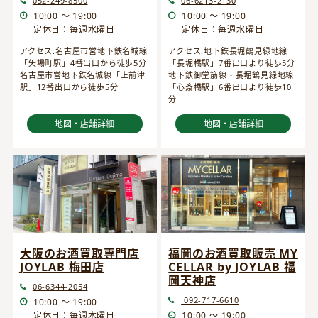
052-249-8500
06-6213-2130
10:00 ～ 19:00
10:00 ～ 19:00
定休日：毎週水曜日
定休日：毎週水曜日
アクセス:名古屋市営地下鉄名城線
アクセス:地下鉄長堀鶴見緑地線
「矢場町駅」4番出口から徒歩5分
「長堀橋駅」7番出口より徒歩5分
名古屋市営地下鉄名城線「上前津
地下鉄御堂筋線・長堀鶴見緑地線
駅」12番出口から徒歩5分
「心斎橋駅」6番出口より徒歩10
分
地図・店舗詳細
地図・店舗詳細
大阪のお酒買取専門店
福岡のお酒買取販売 MY
JOYLAB 梅田店
CELLAR by JOYLAB 福
岡天神店
06-6344-2054
092-717-6610
10:00 ～ 19:00
定休日：毎週木曜日
10:00 ～ 19:00