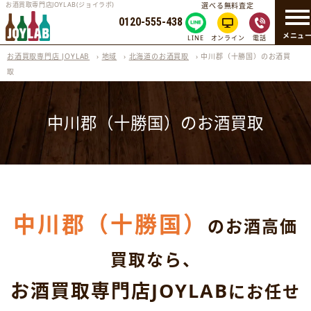
お酒買取専門店JOYLAB(ジョイラボ)
選べる無料査定
0120-555-438
メニュ
LINE
オンライン
電話
お酒買取専門店 JOYLAB
›
地域
›
北海道のお酒買取
›
中川郡（十勝国）のお酒買
取
中川郡（十勝国）のお酒買取
中川郡（十勝国）
のお酒高価
買取なら、
お酒買取専門店JOYLAB
にお任せ