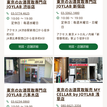
東京のお酒買取専門店
東京のお酒買取専門店
JOYLAB 新宿店
JOYLAB 渋谷店
03-5362-1480
03-5774-4625
10:00 ～ 19:00
10:00 ～ 19:00
定休日：毎週木曜日・日曜
定休日：毎週水曜日
日
アクセス:JR渋谷駅新南口から徒歩
約9分
アクセス:東京メトロ丸ノ内線「新
JR恵比寿駅西口から徒歩約9分
宿御苑前」駅より徒歩5分
地図・店舗詳細
地図・店舗詳細
東京のお酒買取販売 MY
東京のお酒買取専門店
CELLAR by JOYLAB 浅
JOYLAB 六本木店
草店
03-6234-0860
080-6621-3356
10:00 ～ 19:00