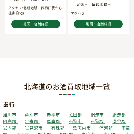
定休日：毎週木曜日
アクセス:北新地駅・西梅田駅から
徒歩約5分
アクセス:
地図・店舗詳細
地図・店舗詳細
北海道のお酒買取地域一覧
あ行
旭川市
芦別市
赤平市
虻田郡
網走市
網走郡
阿寒郡
足寄郡
厚岸郡
石狩市
石狩郡
磯谷郡
岩内郡
岩見沢市
有珠郡
歌志内市
浦河郡
雨竜