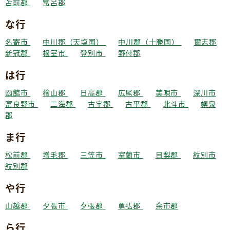
苫前郡
常呂郡
な行
名寄市
中川郡（天塩国）
中川郡（十勝国）
爾志郡
新冠郡
根室市
登別市
野付郡
は行
函館市
檜山郡
日高郡
広尾郡
美唄市
深川市
富良野市
二海郡
古宇郡
古平郡
北斗市
幌泉
郡
ま行
松前郡
増毛郡
三笠市
室蘭市
目梨郡
紋別市
紋別郡
や行
山越郡
夕張市
夕張郡
勇払郡
余市郡
ら行