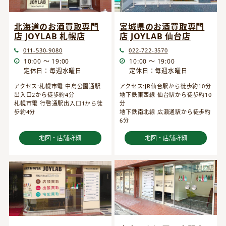
宮城県のお酒買取専門
北海道のお酒買取専門
店 JOYLAB 仙台店
店 JOYLAB 札幌店
022-722-3570
011-530-9080
10:00 ～ 19:00
10:00 ～ 19:00
定休日：毎週水曜日
定休日：毎週水曜日
アクセス:JR仙台駅から徒歩約10分
アクセス:札幌市電 中島公園通駅
地下鉄東西線 仙台駅から徒歩約10
出入口2から徒歩約4分
分
札幌市電 行啓通駅出入口1から徒
地下鉄南北線 広瀬通駅から徒歩約
歩約4分
6分
地図・店舗詳細
地図・店舗詳細