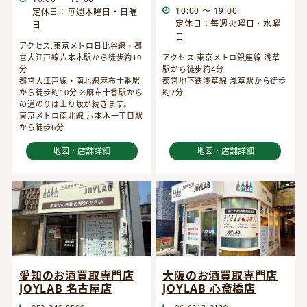
10:00 ～ 19:00
定休日：毎週木曜日・日曜
定休日：毎週火曜日・水曜
日
日
アクセス:東京メトロ日比谷線・都
営大江戸線六本木駅から徒歩約10
アクセス:東京メトロ銀座線 浅草
分
駅から徒歩約4分
都営大江戸線・南北線麻布十番駅
都営地下鉄浅草線 浅草駅から徒歩
から徒歩約10分 ※麻布十番駅から
約7分
の道のりは上り坂が続きます。
東京メトロ南北線 六本木一丁目駅
から徒歩6分
地図・店舗詳細
地図・店舗詳細
愛知のお酒買取専門店
大阪のお酒買取専門店
JOYLAB 名古屋店
JOYLAB 心斎橋店