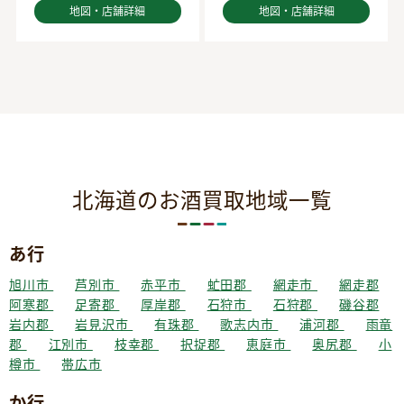
地図・店舗詳細
地図・店舗詳細
北海道のお酒買取地域一覧
あ行
旭川市
芦別市
赤平市
虻田郡
網走市
網走郡
阿寒郡
足寄郡
厚岸郡
石狩市
石狩郡
磯谷郡
岩内郡
岩見沢市
有珠郡
歌志内市
浦河郡
雨竜
郡
江別市
枝幸郡
択捉郡
恵庭市
奥尻郡
小
樽市
帯広市
か行