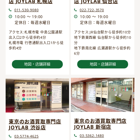
店 JOYLAB 仙台店
店 JOYLAB 札幌店
022-722-3570
011-530-9080
10:00 ～ 19:00
10:00 ～ 19:00
定休日：毎週水曜日
定休日：毎週水曜日
アクセス:JR仙台駅から徒歩約10分
アクセス:札幌市電 中島公園通駅
地下鉄東西線 仙台駅から徒歩約10
出入口2から徒歩約4分
分
札幌市電 行啓通駅出入口1から徒
地下鉄南北線 広瀬通駅から徒歩約
歩約4分
6分
地図・店舗詳細
地図・店舗詳細
東京のお酒買取専門店
東京のお酒買取専門店
JOYLAB 新宿店
JOYLAB 渋谷店
03-5362-1480
03-5774-4625