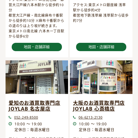
営大江戸線六本木駅から徒歩約10
アクセス:東京メトロ銀座線 浅草
分
駅から徒歩約4分
都営大江戸線・南北線麻布十番駅
都営地下鉄浅草線 浅草駅から徒歩
から徒歩約10分 ※麻布十番駅から
約7分
の道のりは上り坂が続きます。
東京メトロ南北線 六本木一丁目駅
から徒歩6分
地図・店舗詳細
地図・店舗詳細
愛知のお酒買取専門店
大阪のお酒買取専門店
JOYLAB 名古屋店
JOYLAB 心斎橋店
052-249-8500
06-6213-2130
10:00 ～ 19:00
10:00 ～ 19:00
定休日：毎週水曜日
定休日：毎週水曜日