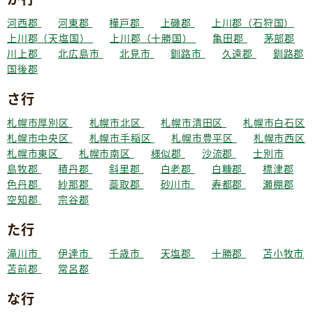
河西郡
河東郡
樺戸郡
上磯郡
上川郡（石狩国）
上川郡（天塩国）
上川郡（十勝国）
亀田郡
茅部郡
川上郡
北広島市
北見市
釧路市
久遠郡
釧路郡
国後郡
さ行
札幌市厚別区
札幌市北区
札幌市清田区
札幌市白石区
札幌市中央区
札幌市手稲区
札幌市豊平区
札幌市西区
札幌市東区
札幌市南区
様似郡
沙流郡
士別市
島牧郡
積丹郡
斜里郡
白老郡
白糠郡
標津郡
色丹郡
紗那郡
蘂取郡
砂川市
寿都郡
瀬棚郡
空知郡
宗谷郡
た行
滝川市
伊達市
千歳市
天塩郡
十勝郡
苫小牧市
苫前郡
常呂郡
な行