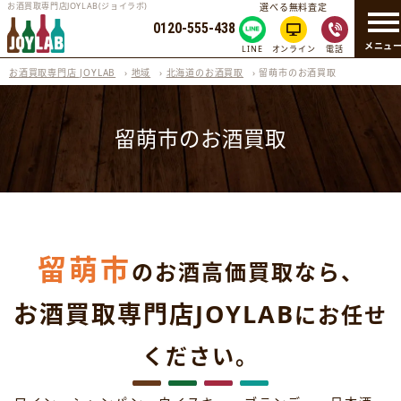
お酒買取専門店JOYLAB(ジョイラボ)
選べる無料査定
0120-555-438
メニュ
LINE
オンライン
電話
お酒買取専門店 JOYLAB
›
地域
›
北海道のお酒買取
›
留萌市のお酒買取
留萌市のお酒買取
留萌市
のお酒高価買取なら、
お酒買取専門店JOYLAB
にお任せ
ください。