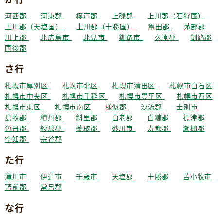
河西郡
河東郡
樺戸郡
上磯郡
上川郡（石狩国）
上川郡（天塩国）
上川郡（十勝国）
亀田郡
茅部郡
川上郡
北広島市
北見市
釧路市
久遠郡
釧路郡
国後郡
さ行
札幌市厚別区
札幌市北区
札幌市清田区
札幌市白石区
札幌市中央区
札幌市手稲区
札幌市豊平区
札幌市西区
札幌市東区
札幌市南区
様似郡
沙流郡
士別市
島牧郡
積丹郡
斜里郡
白老郡
白糠郡
標津郡
色丹郡
紗那郡
蘂取郡
砂川市
寿都郡
瀬棚郡
空知郡
宗谷郡
た行
滝川市
伊達市
千歳市
天塩郡
十勝郡
苫小牧市
苫前郡
常呂郡
な行