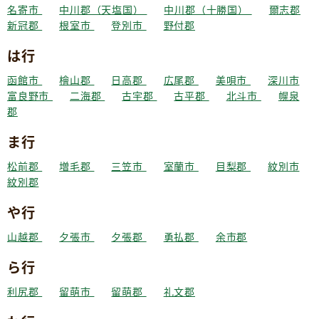
名寄市
中川郡（天塩国）
中川郡（十勝国）
爾志郡
新冠郡
根室市
登別市
野付郡
は行
函館市
檜山郡
日高郡
広尾郡
美唄市
深川市
富良野市
二海郡
古宇郡
古平郡
北斗市
幌泉
郡
ま行
松前郡
増毛郡
三笠市
室蘭市
目梨郡
紋別市
紋別郡
や行
山越郡
夕張市
夕張郡
勇払郡
余市郡
ら行
利尻郡
留萌市
留萌郡
礼文郡