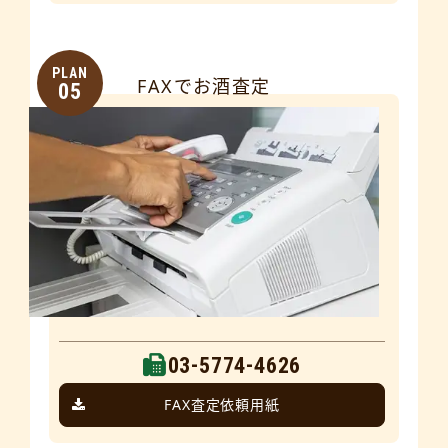
PLAN
FAXでお酒査定
05
03-5774-4626
FAX査定依頼用紙