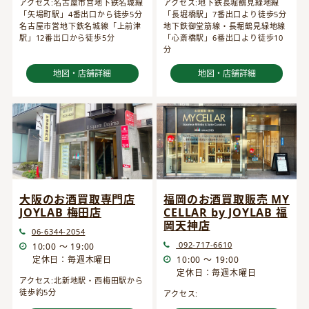
アクセス:名古屋市営地下鉄名城線
アクセス:地下鉄長堀鶴見緑地線
「矢場町駅」4番出口から徒歩5分
「長堀橋駅」7番出口より徒歩5分
名古屋市営地下鉄名城線「上前津
地下鉄御堂筋線・長堀鶴見緑地線
駅」12番出口から徒歩5分
「心斎橋駅」6番出口より徒歩10
分
地図・店舗詳細
地図・店舗詳細
大阪のお酒買取専門店
福岡のお酒買取販売 MY
JOYLAB 梅田店
CELLAR by JOYLAB 福
岡天神店
06-6344-2054
092-717-6610
10:00 ～ 19:00
定休日：毎週木曜日
10:00 ～ 19:00
定休日：毎週木曜日
アクセス:北新地駅・西梅田駅から
徒歩約5分
アクセス: