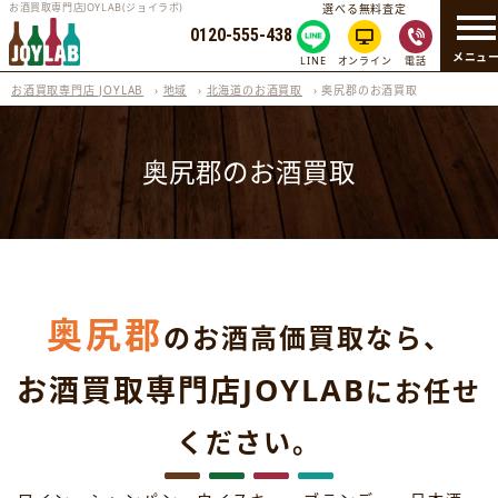
お酒買取専門店JOYLAB(ジョイラボ)
選べる無料査定
0120-555-438
メニュ
LINE
オンライン
電話
お酒買取専門店 JOYLAB
›
地域
›
北海道のお酒買取
›
奥尻郡のお酒買取
奥尻郡のお酒買取
奥尻郡
のお酒高価買取なら、
お酒買取専門店JOYLAB
にお任せ
ください。