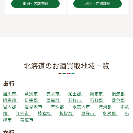
地図・店舗詳細
地図・店舗詳細
北海道のお酒買取地域一覧
あ行
旭川市
芦別市
赤平市
虻田郡
網走市
網走郡
阿寒郡
足寄郡
厚岸郡
石狩市
石狩郡
磯谷郡
岩内郡
岩見沢市
有珠郡
歌志内市
浦河郡
雨竜
郡
江別市
枝幸郡
択捉郡
恵庭市
奥尻郡
小
樽市
帯広市
か行