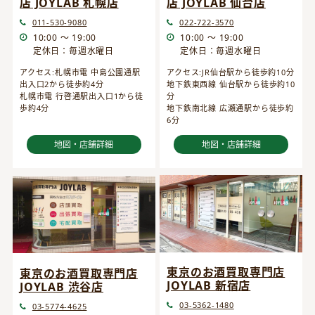
店 JOYLAB 仙台店
店 JOYLAB 札幌店
022-722-3570
011-530-9080
10:00 ～ 19:00
10:00 ～ 19:00
定休日：毎週水曜日
定休日：毎週水曜日
アクセス:JR仙台駅から徒歩約10分
アクセス:札幌市電 中島公園通駅
地下鉄東西線 仙台駅から徒歩約10
出入口2から徒歩約4分
分
札幌市電 行啓通駅出入口1から徒
地下鉄南北線 広瀬通駅から徒歩約
歩約4分
6分
地図・店舗詳細
地図・店舗詳細
東京のお酒買取専門店
東京のお酒買取専門店
JOYLAB 新宿店
JOYLAB 渋谷店
03-5362-1480
03-5774-4625