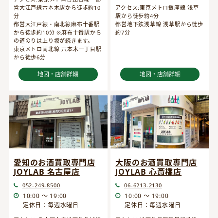
営大江戸線六本木駅から徒歩約10
アクセス:東京メトロ銀座線 浅草
分
駅から徒歩約4分
都営大江戸線・南北線麻布十番駅
都営地下鉄浅草線 浅草駅から徒歩
から徒歩約10分 ※麻布十番駅から
約7分
の道のりは上り坂が続きます。
東京メトロ南北線 六本木一丁目駅
から徒歩6分
地図・店舗詳細
地図・店舗詳細
愛知のお酒買取専門店
大阪のお酒買取専門店
JOYLAB 名古屋店
JOYLAB 心斎橋店
052-249-8500
06-6213-2130
10:00 ～ 19:00
10:00 ～ 19:00
定休日：毎週水曜日
定休日：毎週水曜日