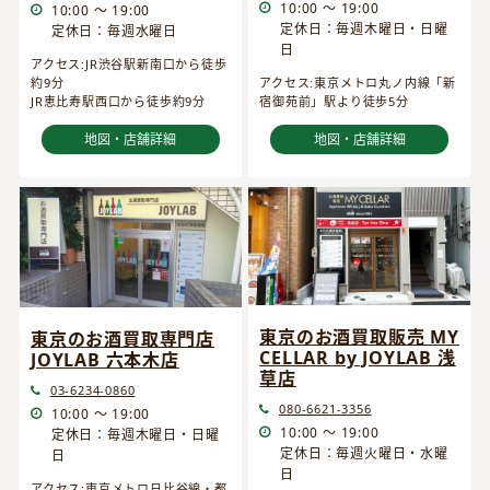
10:00 ～ 19:00
10:00 ～ 19:00
定休日：毎週木曜日・日曜
定休日：毎週水曜日
日
アクセス:JR渋谷駅新南口から徒歩
約9分
アクセス:東京メトロ丸ノ内線「新
JR恵比寿駅西口から徒歩約9分
宿御苑前」駅より徒歩5分
地図・店舗詳細
地図・店舗詳細
東京のお酒買取販売 MY
東京のお酒買取専門店
CELLAR by JOYLAB 浅
JOYLAB 六本木店
草店
03-6234-0860
080-6621-3356
10:00 ～ 19:00
10:00 ～ 19:00
定休日：毎週木曜日・日曜
定休日：毎週火曜日・水曜
日
日
アクセス:東京メトロ日比谷線・都