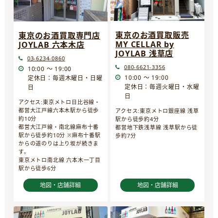
東京のお酒買取販売
東京のお酒買取専門店
MY CELLAR by
JOYLAB 六本木店
JOYLAB 浅草店
03-6234-0860
080-6621-3356
10:00 ～ 19:00
10:00 ～ 19:00
定休日：毎週木曜日・日曜
定休日：毎週火曜日・水曜
日
日
アクセス:東京メトロ日比谷線・
都営大江戸線六本木駅から徒歩
アクセス:東京メトロ銀座線 浅草
約10分
駅から徒歩約4分
都営大江戸線・南北線麻布十番
都営地下鉄浅草線 浅草駅から徒
駅から徒歩約10分 ※麻布十番駅
歩約7分
からの道のりは上り坂が続きま
す。
東京メトロ南北線 六本木一丁目
駅から徒歩6分
地図・店舗詳細
地図・店舗詳細