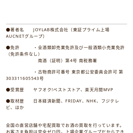
●著者名 JOYLAB株式会社（東証プライム上場
AUCNETグループ）
●免許 ・全酒類卸売業免許及び一般酒類小売業免許
（免許条件なし）
南酒（証明）第4号 南税務署
・古物商許可番号 東京都公安委員会許可 第
303311605543号
●受賞歴 ヤフオク!ベストストア、楽天月間MVP
●取材歴 日本経済新聞、FRIDAY、NHK、フジテレ
ビ、ほか
全国の直営店舗や宅配買取でお酒の買取を行っています。
お客さま負担は完全ゼロ円。上場企業グループだからでき