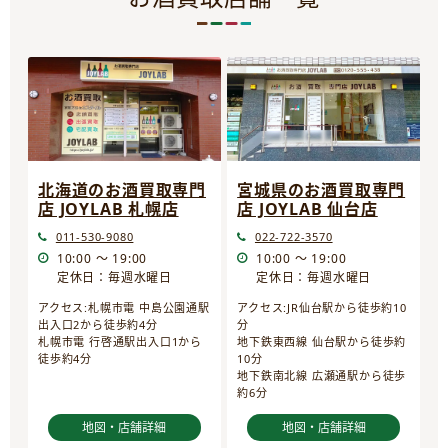
宮城県のお酒買取専門
北海道のお酒買取専門
店 JOYLAB 仙台店
店 JOYLAB 札幌店
022-722-3570
011-530-9080
10:00 ～ 19:00
10:00 ～ 19:00
定休日：毎週水曜日
定休日：毎週水曜日
アクセス:JR仙台駅から徒歩約10
アクセス:札幌市電 中島公園通駅
分
出入口2から徒歩約4分
地下鉄東西線 仙台駅から徒歩約
札幌市電 行啓通駅出入口1から
10分
徒歩約4分
地下鉄南北線 広瀬通駅から徒歩
約6分
地図・店舗詳細
地図・店舗詳細