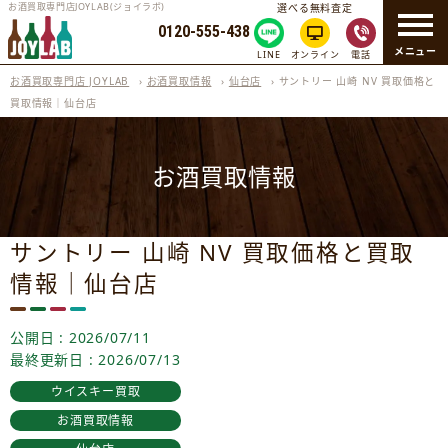
お酒買取専門店JOYLAB(ジョイラボ)
選べる無料査定
0120-555-438
メニュー
LINE
オンライン
電話
お酒買取専門店 JOYLAB
›
お酒買取情報
›
仙台店
›
サントリー 山崎 NV 買取価格と
買取情報｜仙台店
お酒買取情報
サントリー 山崎 NV 買取価格と買取
情報｜仙台店
公開日 : 2026/07/11
最終更新日 : 2026/07/13
ウイスキー買取
お酒買取情報