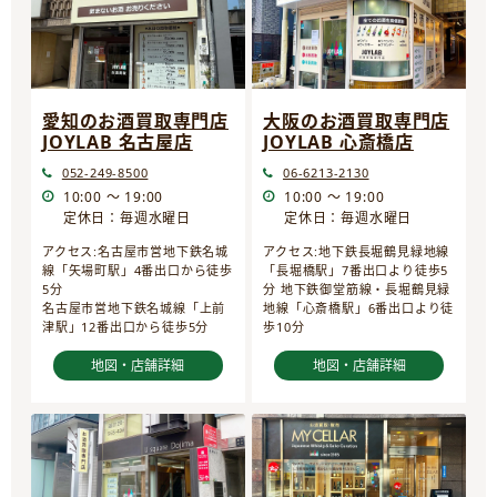
愛知のお酒買取専門店
大阪のお酒買取専門店
JOYLAB 名古屋店
JOYLAB 心斎橋店
052-249-8500
06-6213-2130
10:00 ～ 19:00
10:00 ～ 19:00
定休日：毎週水曜日
定休日：毎週水曜日
アクセス:名古屋市営地下鉄名城
アクセス:地下鉄長堀鶴見緑地線
線「矢場町駅」4番出口から徒歩
「長堀橋駅」7番出口より徒歩5
5分
分 地下鉄御堂筋線・長堀鶴見緑
名古屋市営地下鉄名城線「上前
地線「心斎橋駅」6番出口より徒
津駅」12番出口から徒歩5分
歩10分
地図・店舗詳細
地図・店舗詳細