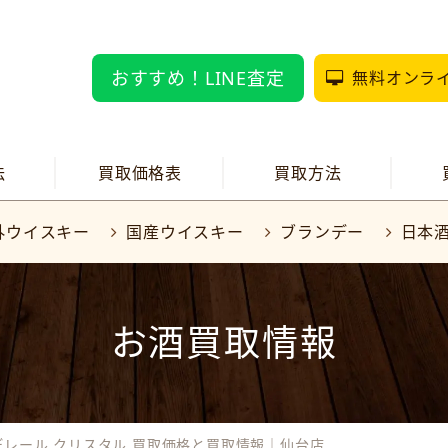
おすすめ！LINE査定
無料オンラ
法
買取価格表
買取方法
外ウイスキー
国産ウイスキー
ブランデー
日本
お酒買取情報
デレール クリスタル 買取価格と買取情報｜仙台店