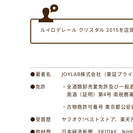
ルイロデレール クリスタル 2015を
●著者名 JOYLAB株式会社（東証プライ
●免許 ・全酒類卸売業免許及び一般酒
南酒（証明）第4号 南税務
・古物商許可番号 東京都公安委員会許可
●受賞歴 ヤフオク!ベストストア、楽天月
●取材歴 日本経済新聞、FRIDAY、NH