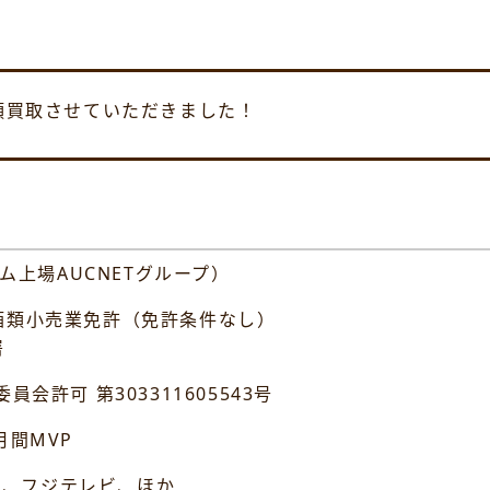
店頭買取させていただきました！
ム上場AUCNETグループ）
類小売業免許（免許条件なし）
署
 第303311605543号
間MVP
K、フジテレビ、ほか