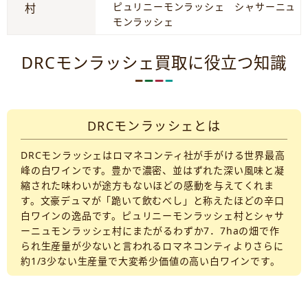
ピュリニーモンラッシェ シャサーニュ
村
モンラッシェ
DRCモンラッシェ買取に役立つ知識
DRCモンラッシェとは
DRCモンラッシェはロマネコンティ社が手がける世界最高
峰の白ワインです。豊かで濃密、並はずれた深い風味と凝
縮された味わいが途方もないほどの感動を与えてくれま
す。文豪デュマが「跪いて飲むべし」と称えたほどの辛口
白ワインの逸品です。ピュリニーモンラッシェ村とシャサ
ーニュモンラッシェ村にまたがるわずか7．7haの畑で作
られ生産量が少ないと言われるロマネコンティよりさらに
約1/3少ない生産量で大変希少価値の高い白ワインです。