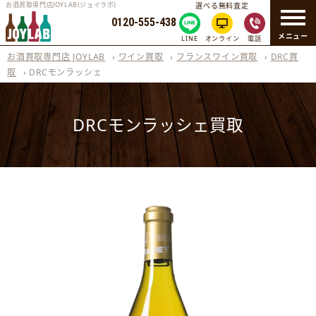
お酒買取専門店JOYLAB(ジョイラボ)
選べる無料査定
0120-555-438
メニュー
LINE
オンライン
電話
お酒買取専門店 JOYLAB
›
ワイン買取
›
フランスワイン買取
›
DRC買
取
›
DRCモンラッシェ
DRCモンラッシェ買取