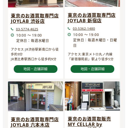
東京のお酒買取専門店
東京のお酒買取専門店
JOYLAB 新宿店
JOYLAB 渋谷店
03-5362-1480
03-5774-4625
10:00 ～ 19:00
10:00 ～ 19:00
定休日：毎週木曜日・日曜
定休日：毎週水曜日
日
アクセス:JR渋谷駅新南口から徒
歩約9分
アクセス:東京メトロ丸ノ内線
JR恵比寿駅西口から徒歩約9分
「新宿御苑前」駅より徒歩5分
地図・店舗詳細
地図・店舗詳細
東京のお酒買取販売
東京のお酒買取専門店
MY CELLAR by
JOYLAB 六本木店