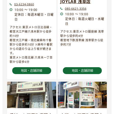
JOYLAB 浅草店
03-6234-0860
080-6621-3356
10:00 ～ 19:00
10:00 ～ 19:00
定休日：毎週木曜日・日曜
定休日：毎週火曜日・水曜
日
日
アクセス:東京メトロ日比谷線・
都営大江戸線六本木駅から徒歩
アクセス:東京メトロ銀座線 浅草
約10分
駅から徒歩約4分
都営大江戸線・南北線麻布十番
都営地下鉄浅草線 浅草駅から徒
駅から徒歩約10分 ※麻布十番駅
歩約7分
からの道のりは上り坂が続きま
す。
東京メトロ南北線 六本木一丁目
駅から徒歩6分
地図・店舗詳細
地図・店舗詳細