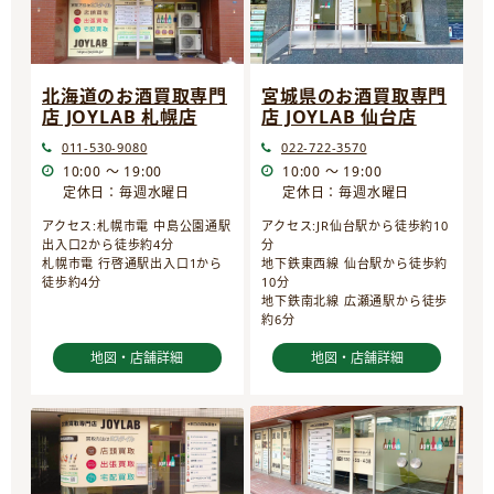
宮城県のお酒買取専門
北海道のお酒買取専門
店 JOYLAB 仙台店
店 JOYLAB 札幌店
022-722-3570
011-530-9080
10:00 ～ 19:00
10:00 ～ 19:00
定休日：毎週水曜日
定休日：毎週水曜日
アクセス:JR仙台駅から徒歩約10
アクセス:札幌市電 中島公園通駅
分
出入口2から徒歩約4分
地下鉄東西線 仙台駅から徒歩約
札幌市電 行啓通駅出入口1から
10分
徒歩約4分
地下鉄南北線 広瀬通駅から徒歩
約6分
地図・店舗詳細
地図・店舗詳細