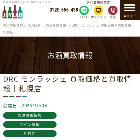
お酒買取専門店JOYLAB(ジョイラボ)
選べる無料査定
0120-555-438
メニュー
LINE
オンライン
電話
お酒買取専門店 JOYLAB
›
お酒買取情報
›
DRC モンラッシェ 買取価格と買取情報｜
札幌店
お酒買取情報
DRC モンラッシェ 買取価格と買取情
報｜札幌店
公開日 : 2025/10/03
お酒買取情報
ワイン買取
札幌店