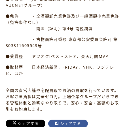
AUCNETグループ）
●免許 ・全酒類卸売業免許及び一般酒類小売業免許
（免許条件なし）
南酒（証明）第4号 南税務署
・古物商許可番号 東京都公安委員会許可 第
303311605543号
●受賞歴 ヤフオク!ベストストア、楽天月間MVP
●取材歴 日本経済新聞、FRIDAY、NHK、フジテレ
ビ、ほか
全国の直営店舗や宅配買取でお酒の買取を行っています。
お客さま負担は完全ゼロ円。上場企業グループだからでき
る管理体制と透明なやり取りで、安心・安全・高額のお取
引をお約束します。
シェアする
シェアする