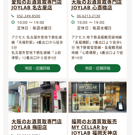
愛知のお酒買取専門店
大阪のお酒買取専門店
JOYLAB 名古屋店
JOYLAB 心斎橋店
052-249-8500
06-6213-2130
10:00 ～ 19:00
10:00 ～ 19:00
定休日：毎週水曜日
定休日：毎週水曜日
アクセス:名古屋市営地下鉄名城
アクセス:地下鉄長堀鶴見緑地線
線「矢場町駅」4番出口から徒歩
「長堀橋駅」7番出口より徒歩5
5分
分 地下鉄御堂筋線・長堀鶴見緑
名古屋市営地下鉄名城線「上前
地線「心斎橋駅」6番出口より徒
津駅」12番出口から徒歩5分
歩10分
地図・店舗詳細
地図・店舗詳細
大阪のお酒買取専門店
福岡のお酒買取販売
JOYLAB 梅田店
MY CELLAR by
JOYLAB 福岡天神店