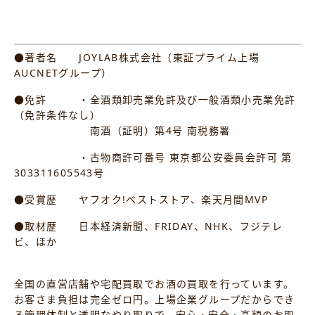
●著者名 JOYLAB株式会社（東証プライム上場
AUCNETグループ）
●免許 ・全酒類卸売業免許及び一般酒類小売業免許
（免許条件なし）
南酒（証明）第4号 南税務署
・古物商許可番号 東京都公安委員会許可 第
303311605543号
●受賞歴 ヤフオク!ベストストア、楽天月間MVP
●取材歴 日本経済新聞、FRIDAY、NHK、フジテレ
ビ、ほか
全国の直営店舗や宅配買取でお酒の買取を行っています。
お客さま負担は完全ゼロ円。上場企業グループだからでき
る管理体制と透明なやり取りで、安心・安全・高額のお取