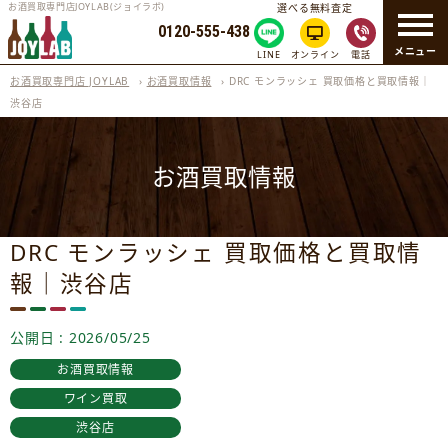
お酒買取専門店JOYLAB(ジョイラボ)
選べる無料査定
0120-555-438
メニュー
LINE
オンライン
電話
お酒買取専門店 JOYLAB
›
お酒買取情報
›
DRC モンラッシェ 買取価格と買取情報｜
渋谷店
お酒買取情報
DRC モンラッシェ 買取価格と買取情
報｜渋谷店
公開日 : 2026/05/25
お酒買取情報
ワイン買取
渋谷店