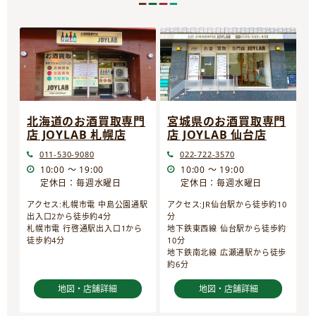
宮城県のお酒買取専門
北海道のお酒買取専門
店 JOYLAB 仙台店
店 JOYLAB 札幌店
022-722-3570
011-530-9080
10:00 ～ 19:00
10:00 ～ 19:00
定休日：毎週水曜日
定休日：毎週水曜日
アクセス:JR仙台駅から徒歩約10
アクセス:札幌市電 中島公園通駅
分
出入口2から徒歩約4分
地下鉄東西線 仙台駅から徒歩約
札幌市電 行啓通駅出入口1から
10分
徒歩約4分
地下鉄南北線 広瀬通駅から徒歩
約6分
地図・店舗詳細
地図・店舗詳細