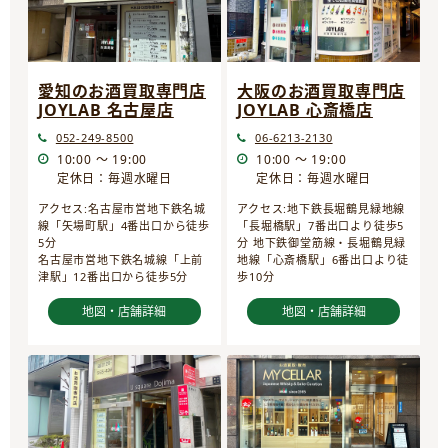
愛知のお酒買取専門店
大阪のお酒買取専門店
JOYLAB 名古屋店
JOYLAB 心斎橋店
052-249-8500
06-6213-2130
10:00 ～ 19:00
10:00 ～ 19:00
定休日：毎週水曜日
定休日：毎週水曜日
アクセス:名古屋市営地下鉄名城
アクセス:地下鉄長堀鶴見緑地線
線「矢場町駅」4番出口から徒歩
「長堀橋駅」7番出口より徒歩5
5分
分 地下鉄御堂筋線・長堀鶴見緑
名古屋市営地下鉄名城線「上前
地線「心斎橋駅」6番出口より徒
津駅」12番出口から徒歩5分
歩10分
地図・店舗詳細
地図・店舗詳細