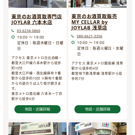
東京のお酒買取販売
東京のお酒買取専門店
MY CELLAR by
JOYLAB 六本木店
JOYLAB 浅草店
03-6234-0860
080-6621-3356
10:00 ～ 19:00
10:00 ～ 19:00
定休日：毎週木曜日・日曜
定休日：毎週火曜日・水曜
日
日
アクセス:東京メトロ日比谷線・
都営大江戸線六本木駅から徒歩
アクセス:東京メトロ銀座線 浅草
約10分
駅から徒歩約4分
都営大江戸線・南北線麻布十番
都営地下鉄浅草線 浅草駅から徒
駅から徒歩約10分 ※麻布十番駅
歩約7分
からの道のりは上り坂が続きま
す。
東京メトロ南北線 六本木一丁目
駅から徒歩6分
地図・店舗詳細
地図・店舗詳細