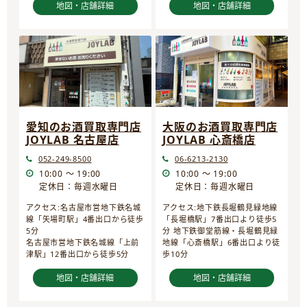
地図・店舗詳細
地図・店舗詳細
愛知のお酒買取専門店
大阪のお酒買取専門店
JOYLAB 名古屋店
JOYLAB 心斎橋店
052-249-8500
06-6213-2130
10:00 ～ 19:00
10:00 ～ 19:00
定休日：毎週水曜日
定休日：毎週水曜日
アクセス:名古屋市営地下鉄名城
アクセス:地下鉄長堀鶴見緑地線
線「矢場町駅」4番出口から徒歩
「長堀橋駅」7番出口より徒歩5
5分
分 地下鉄御堂筋線・長堀鶴見緑
名古屋市営地下鉄名城線「上前
地線「心斎橋駅」6番出口より徒
津駅」12番出口から徒歩5分
歩10分
地図・店舗詳細
地図・店舗詳細