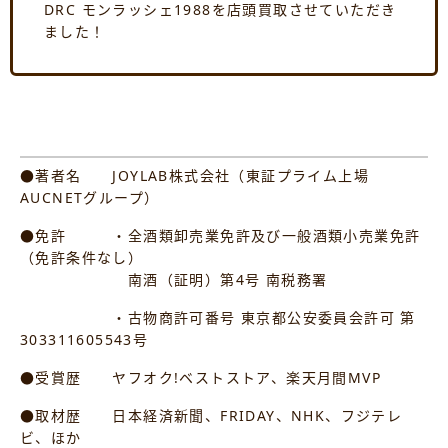
DRC モンラッシェ1988を店頭買取させていただき
ました！
●著者名 JOYLAB株式会社（東証プライム上場
AUCNETグループ）
●免許 ・全酒類卸売業免許及び一般酒類小売業免許
（免許条件なし）
南酒（証明）第4号 南税務署
・古物商許可番号 東京都公安委員会許可 第
303311605543号
●受賞歴 ヤフオク!ベストストア、楽天月間MVP
●取材歴 日本経済新聞、FRIDAY、NHK、フジテレ
ビ、ほか