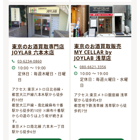
東京のお酒買取販売
東京のお酒買取専門店
MY CELLAR by
JOYLAB 六本木店
JOYLAB 浅草店
03-6234-0860
080-6621-3356
10:00 ～ 19:00
10:00 ～ 19:00
定休日：毎週木曜日・日曜
定休日：毎週火曜日・水曜
日
日
アクセス:東京メトロ日比谷線・
都営大江戸線六本木駅から徒歩
アクセス:東京メトロ銀座線 浅草
約10分
駅から徒歩約4分
都営大江戸線・南北線麻布十番
都営地下鉄浅草線 浅草駅から徒
駅から徒歩約10分 ※麻布十番駅
歩約7分
からの道のりは上り坂が続きま
す。
東京メトロ南北線 六本木一丁目
駅から徒歩6分