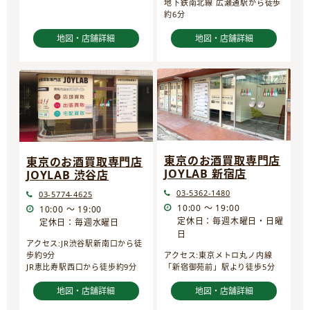
地下鉄南北線 広瀬通駅から徒歩
約6分
地図・店舗詳細
地図・店舗詳細
東京のお酒買取専門店
東京のお酒買取専門店
JOYLAB 新宿店
JOYLAB 渋谷店
03-5362-1480
03-5774-4625
10:00 ～ 19:00
10:00 ～ 19:00
定休日：毎週木曜日・日曜
定休日：毎週水曜日
日
アクセス:JR渋谷駅新南口から徒
歩約9分
アクセス:東京メトロ丸ノ内線
JR恵比寿駅西口から徒歩約9分
「新宿御苑前」駅より徒歩5分
地図・店舗詳細
地図・店舗詳細