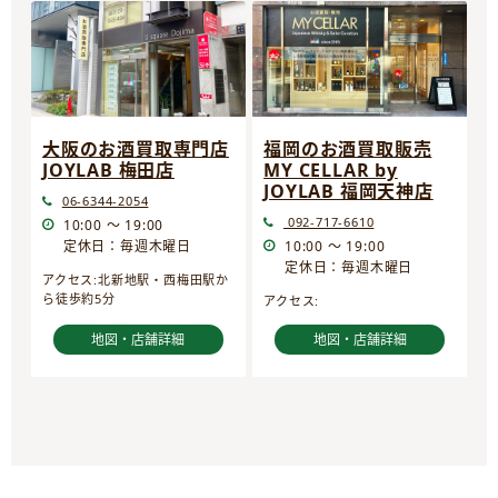
大阪のお酒買取専門店
福岡のお酒買取販売
JOYLAB 梅田店
MY CELLAR by
JOYLAB 福岡天神店
06-6344-2054
092-717-6610
10:00 ～ 19:00
定休日：毎週木曜日
10:00 ～ 19:00
定休日：毎週木曜日
アクセス:北新地駅・西梅田駅か
ら徒歩約5分
アクセス:
地図・店舗詳細
地図・店舗詳細