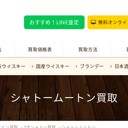
おすすめ！LINE査定
無料オンライ
法
買取価格表
買取方法
外ウイスキー
国産ウイスキー
ブランデー
日本
シャトームートン買取
ワイン買取
›
5大シャトー買取
›
シャトームートン