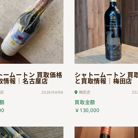
トームートン 買取価格
シャトームートン 買
取情報｜名古屋店
と買取情報｜梅田店
店
2026/04/06
梅田店
20
額
買取金額
00
￥130,000