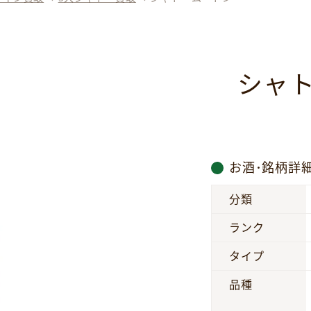
シャ
お酒･銘柄詳
分類
ランク
タイプ
品種