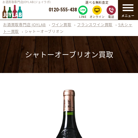
お酒買取専門店JOYLAB(ジョイラボ)
選べる無料査定
0120-555-438
メニュー
LINE
オンライン
電話
お酒買取専門店 JOYLAB
›
ワイン買取
›
フランスワイン買取
›
5大シャ
トー買取
›
シャトーオーブリオン
シャトーオーブリオン買取