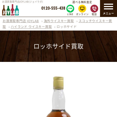
お酒買取専門店JOYLAB(ジョイラボ)
選べる無料査定
0120-555-438
メニュー
LINE
オンライン
電話
お酒買取専門店 JOYLAB
›
海外ウイスキー買取
›
スコッチウイスキー買
取
›
ハイランド ウイスキー買取
›
ロッホサイド
ロッホサイド買取