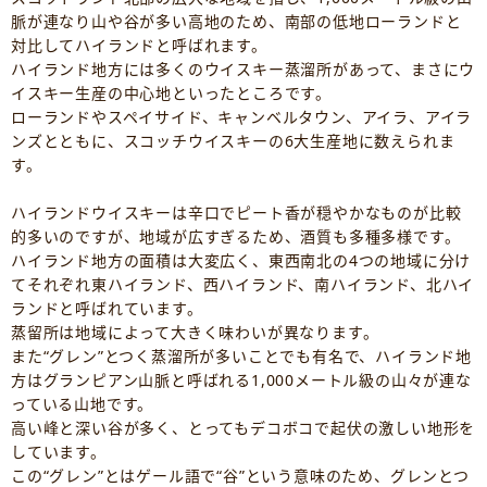
脈が連なり山や谷が多い高地のため、南部の低地ローランドと
対比してハイランドと呼ばれます。
ハイランド地方には多くのウイスキー蒸溜所があって、まさにウ
イスキー生産の中心地といったところです。
ローランドやスペイサイド、キャンベルタウン、アイラ、アイラ
ンズとともに、スコッチウイスキーの6大生産地に数えられま
す。
ハイランドウイスキーは辛口でピート香が穏やかなものが比較
的多いのですが、地域が広すぎるため、酒質も多種多様です。
ハイランド地方の面積は大変広く、東西南北の4つの地域に分け
てそれぞれ東ハイランド、西ハイランド、南ハイランド、北ハイ
ランドと呼ばれています。
蒸留所は地域によって大きく味わいが異なります。
また“グレン”とつく蒸溜所が多いことでも有名で、ハイランド地
方はグランピアン山脈と呼ばれる1,000メートル級の山々が連な
っている山地です。
高い峰と深い谷が多く、とってもデコボコで起伏の激しい地形を
しています。
この“グレン”とはゲール語で“谷”という意味のため、グレンとつ