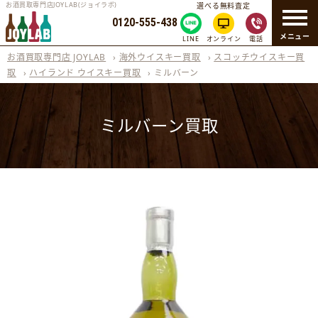
お酒買取専門店JOYLAB(ジョイラボ)
選べる無料査定
0120-555-438
メニュー
LINE
オンライン
電話
お酒買取専門店 JOYLAB
›
海外ウイスキー買取
›
スコッチウイスキー買
取
›
ハイランド ウイスキー買取
›
ミルバーン
ミルバーン買取