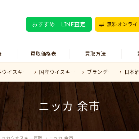
おすすめ！LINE査定
無料オンライ
法
買取価格表
買取方法
外ウイスキー
国産ウイスキー
ブランデー
日本
ニッカ 余市
ニッカウヰスキー買取
›
ニッカ 余市