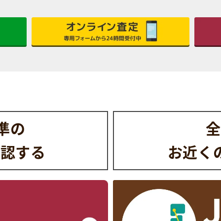
水準の
全
確認する
お近く