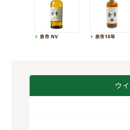
余市 NV
余市10年
ウ