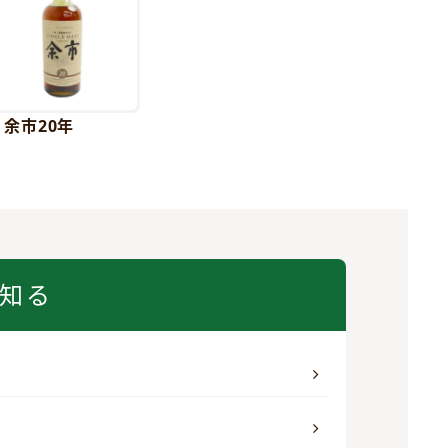
余市20年
知る