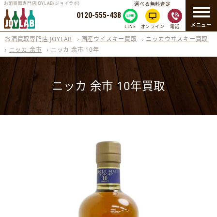
お酒買取専門店JOYLAB(ジョイラボ)
選べる無料査定
0120-555-438
メニュー
LINE
オンライン
電話
お酒買取専門店 JOYLAB
›
国産ウイスキー買取
›
ニッカウヰスキー買取
›
ニッカ 余市
›
ニッカ 余市 10年
ニッカ 余市 10年買取