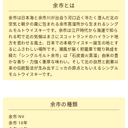
余市とは
余市は日本海と余市川が出会う河口近く冷たく澄んだ北の
空気と朝夕の霧に包まれる余市蒸溜所から生まれるシング
ルモルトウイスキーです。余市は江戸時代から海運で知ら
れる町で北の気候はまさにスコットランドのハイランド地
方を思わせる風土、日本での本格ウイスキー誕生の地とす
るにふさわしい場所です。潮風が届く貯蔵庫で眠り熟成を
経た「シングルモルト余市」は「石炭直火蒸溜」由来の豊
かな香り・力強く重厚な味わい。そして北の自然と創業以
来の伝統製法が生み出すニッカの原点ともいえるシングル
モルトウイスキーです。
余市の種類
余市 NV
余市 10年