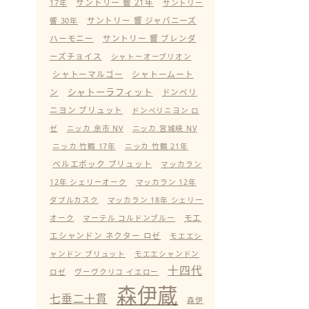
サントリー 響 21年
17年
サントリー
サントリー 響 ジャパニーズ
響 30年
ハーモニー
サントリー 響 ブレンダ
ーズチョイス
シャトーオーブリオン
シャトーマルゴー
シャトームート
シャトーラフィット
ン
ドンペリ
ニヨン ブリュット
ドンペリニヨン ロ
ゼ
ニッカ 余市 NV
ニッカ 宮城峡 NV
ニッカ 竹鶴 17年
ニッカ 竹鶴 21年
ベルエポック ブリュット
マッカラン
12年 シェリーオーク
マッカラン 12年
ダブルカスク
マッカラン 18年 シェリー
モエ
オーク
マーテル コルドンブルー
エシャンドン ネクター ロゼ
モエエシ
ャンドン ブリュット
モエエシャンドン
十四代
ロゼ
ヴーヴクリコ イエロー
森伊蔵
七垂二十貫
森伊