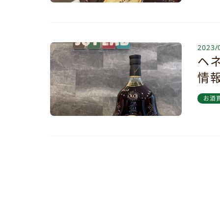
2023/
ヘネ
情
お酒