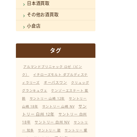
日本酒買取
その他お酒買取
小倉店
タグ
アルマンドブリニャック ロゼ（ピン
ク）
イチローズモルト ダブルディステ
オーパスワン
ィラリーズ
クリュッグ
グランキュヴェ
ケンゾーエステート 紫
鈴
サントリー 山崎 12年
サントリー
サン
山崎 18年
サントリー 山崎 NV
トリー 白州 12年
サントリー 白州
18年
サントリー 白州 NV
サントリ
ー 知多
サントリー 碧
サントリー 響