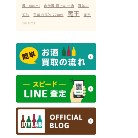
蔵 1800ml
森伊蔵 極上の一滴
百年の
魔王
孤独
百年の孤独 720ml
魔王
1800ml