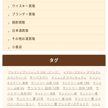
ウイスキー買取
ブランデー買取
焼酎買取
日本酒買取
その他お酒買取
小倉店
タグ
アルマンドブリニャック ロゼ（ピンク）
イチローズモルト ダブルディ
オーパスワン
スティラリーズ
クリュッグ グランキュヴェ
ケンゾー
エステート 紫鈴
サントリー 山崎 12年
サントリー 山崎 18年
サント
サントリー 白州 12年
サントリー 白州 18年
サ
リー 山崎 NV
ントリー 白州 NV
サントリー 知多
サントリー 碧
サントリー 響
サントリー 響 21年
サントリー 響 ジャ
17年
サントリー 響 30年
パニーズハーモニー
サントリー 響 ブレンダーズチョイス
シャト