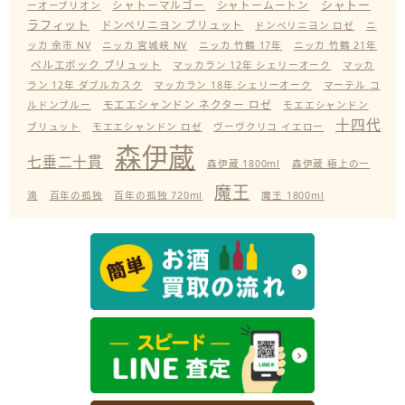
シャトー
シャトーマルゴー
シャトームートン
ーオーブリオン
ラフィット
ドンペリニヨン ブリュット
ドンペリニヨン ロゼ
ニ
ッカ 余市 NV
ニッカ 宮城峡 NV
ニッカ 竹鶴 17年
ニッカ 竹鶴 21年
ベルエポック ブリュット
マッカラン 12年 シェリーオーク
マッカ
ラン 12年 ダブルカスク
マッカラン 18年 シェリーオーク
マーテル コ
モエエシャンドン ネクター ロゼ
ルドンブルー
モエエシャンドン
十四代
ブリュット
モエエシャンドン ロゼ
ヴーヴクリコ イエロー
森伊蔵
七垂二十貫
森伊蔵 1800ml
森伊蔵 極上の一
魔王
滴
百年の孤独
百年の孤独 720ml
魔王 1800ml