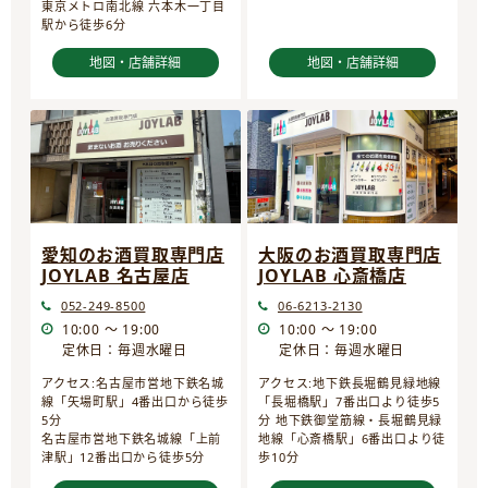
東京メトロ南北線 六本木一丁目
駅から徒歩6分
地図・店舗詳細
地図・店舗詳細
愛知のお酒買取専門店
大阪のお酒買取専門店
JOYLAB 名古屋店
JOYLAB 心斎橋店
052-249-8500
06-6213-2130
10:00 ～ 19:00
10:00 ～ 19:00
定休日：毎週水曜日
定休日：毎週水曜日
アクセス:名古屋市営地下鉄名城
アクセス:地下鉄長堀鶴見緑地線
線「矢場町駅」4番出口から徒歩
「長堀橋駅」7番出口より徒歩5
5分
分 地下鉄御堂筋線・長堀鶴見緑
名古屋市営地下鉄名城線「上前
地線「心斎橋駅」6番出口より徒
津駅」12番出口から徒歩5分
歩10分