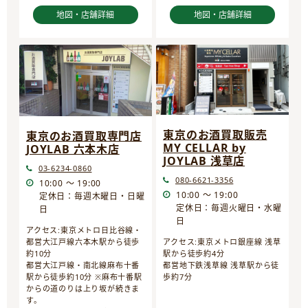
地図・店舗詳細
地図・店舗詳細
東京のお酒買取販売
東京のお酒買取専門店
MY CELLAR by
JOYLAB 六本木店
JOYLAB 浅草店
03-6234-0860
080-6621-3356
10:00 ～ 19:00
10:00 ～ 19:00
定休日：毎週木曜日・日曜
定休日：毎週火曜日・水曜
日
日
アクセス:東京メトロ日比谷線・
都営大江戸線六本木駅から徒歩
アクセス:東京メトロ銀座線 浅草
約10分
駅から徒歩約4分
都営大江戸線・南北線麻布十番
都営地下鉄浅草線 浅草駅から徒
駅から徒歩約10分 ※麻布十番駅
歩約7分
からの道のりは上り坂が続きま
す。