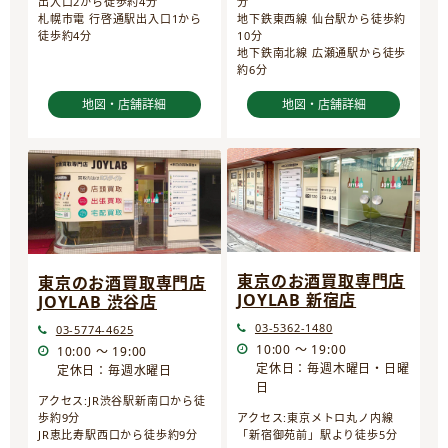
分
出入口2から徒歩約4分
地下鉄東西線 仙台駅から徒歩約
札幌市電 行啓通駅出入口1から
10分
徒歩約4分
地下鉄南北線 広瀬通駅から徒歩
約6分
地図・店舗詳細
地図・店舗詳細
東京のお酒買取専門店
東京のお酒買取専門店
JOYLAB 新宿店
JOYLAB 渋谷店
03-5362-1480
03-5774-4625
10:00 ～ 19:00
10:00 ～ 19:00
定休日：毎週木曜日・日曜
定休日：毎週水曜日
日
アクセス:JR渋谷駅新南口から徒
歩約9分
アクセス:東京メトロ丸ノ内線
JR恵比寿駅西口から徒歩約9分
「新宿御苑前」駅より徒歩5分