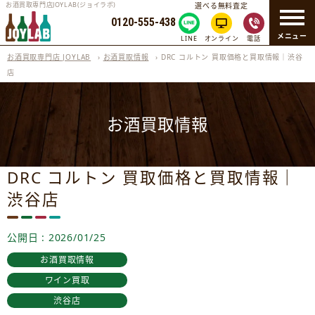
お酒買取専門店JOYLAB(ジョイラボ)
選べる無料査定
0120-555-438
メニュー
LINE
オンライン
電話
お酒買取専門店 JOYLAB
›
お酒買取情報
›
DRC コルトン 買取価格と買取情報｜渋谷
店
お酒買取情報
DRC コルトン 買取価格と買取情報｜
渋谷店
公開日 : 2026/01/25
お酒買取情報
ワイン買取
渋谷店