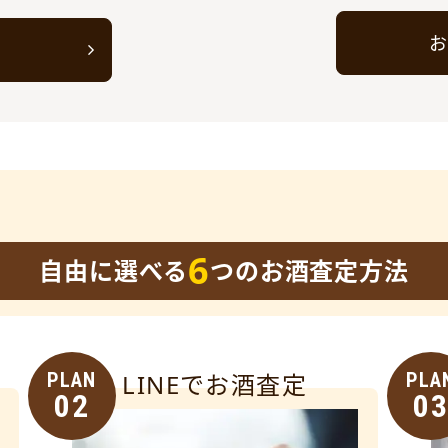
お
ト
6
自由に選べる
つのお酒査定方法
PLAN
LINEでお酒査定
PLA
02
0