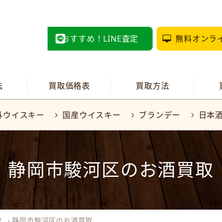
おすすめ！LINE査定
無料オンラ
法
買取価格表
買取方法
外ウイスキー
国産ウイスキー
ブランデー
日本
静岡市駿河区のお酒買取
取
›
静岡市駿河区のお酒買取