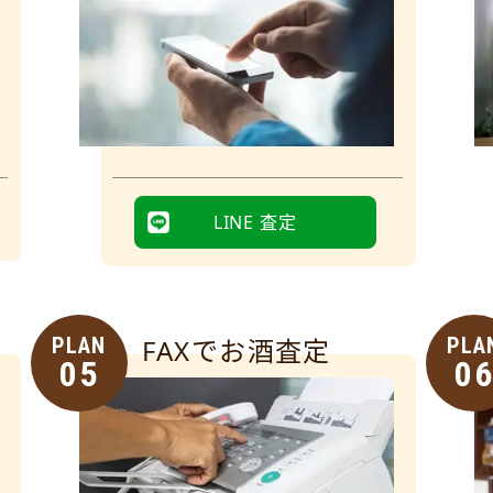
LINE 査定
PLAN
FAXでお酒査定
PLA
05
0