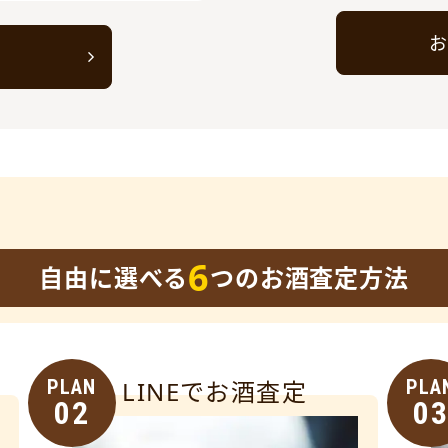
お
ト
6
自由に選べる
つのお酒査定方法
PLAN
LINEでお酒査定
PLA
02
0