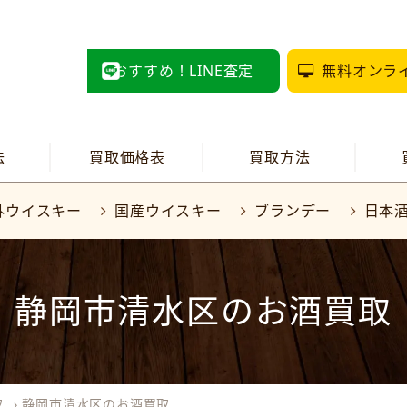
おすすめ！LINE査定
無料オンラ
法
買取価格表
買取方法
外ウイスキー
国産ウイスキー
ブランデー
日本
静岡市清水区のお酒買取
取
›
静岡市清水区のお酒買取