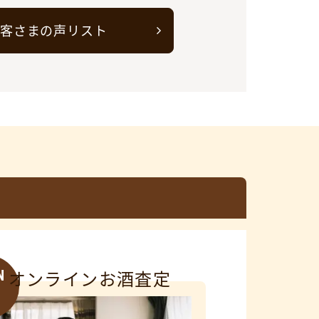
客さまの声リスト
N
オンラインお酒査定
3