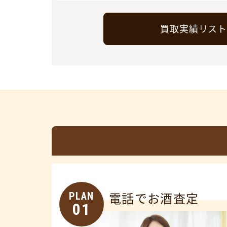
買取実績リス
PLAN
電話でお酒査定
01