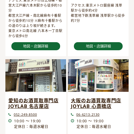
アクセス:東京メトロ日比谷線・都
営大江戸線六本木駅から徒歩約10
アクセス:東京メトロ銀座線 浅草
分
駅から徒歩約4分
都営大江戸線・南北線麻布十番駅
都営地下鉄浅草線 浅草駅から徒歩
から徒歩約10分 ※麻布十番駅から
約7分
の道のりは上り坂が続きます。
東京メトロ南北線 六本木一丁目駅
から徒歩6分
地図・店舗詳細
地図・店舗詳細
愛知のお酒買取専門店
大阪のお酒買取専門店
JOYLAB 名古屋店
JOYLAB 心斎橋店
052-249-8500
06-6213-2130
10:00 ～ 19:00
10:00 ～ 19:00
定休日：毎週水曜日
定休日：毎週水曜日