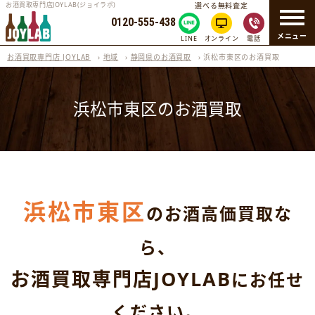
お酒買取専門店JOYLAB(ジョイラボ)
選べる無料査定
0120-555-438
メニュー
LINE
オンライン
電話
お酒買取専門店 JOYLAB
›
地域
›
静岡県のお酒買取
›
浜松市東区のお酒買取
浜松市東区のお酒買取
浜松市東区
のお酒高価買取な
ら、
お酒買取専門店JOYLAB
にお任せ
ください。