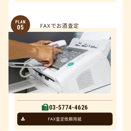
PLAN
FAXでお酒査定
05
03-5774-4626
FAX査定依頼用紙