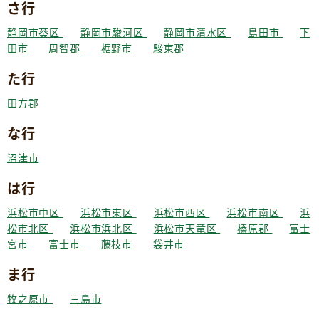
さ行
静岡市葵区
静岡市駿河区
静岡市清水区
島田市
下
田市
周智郡
裾野市
駿東郡
た行
田方郡
な行
沼津市
は行
浜松市中区
浜松市東区
浜松市西区
浜松市南区
浜
松市北区
浜松市浜北区
浜松市天竜区
榛原郡
富士
宮市
富士市
藤枝市
袋井市
ま行
牧之原市
三島市