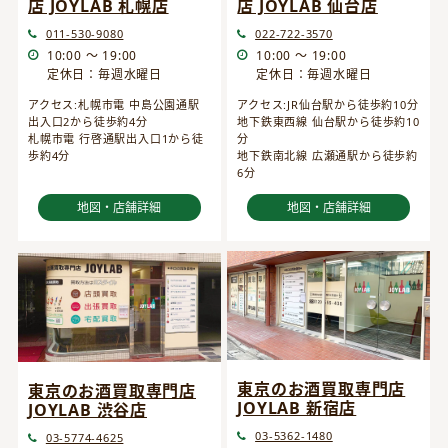
店 JOYLAB 仙台店
店 JOYLAB 札幌店
022-722-3570
011-530-9080
10:00 ～ 19:00
10:00 ～ 19:00
定休日：毎週水曜日
定休日：毎週水曜日
アクセス:JR仙台駅から徒歩約10分
アクセス:札幌市電 中島公園通駅
地下鉄東西線 仙台駅から徒歩約10
出入口2から徒歩約4分
分
札幌市電 行啓通駅出入口1から徒
地下鉄南北線 広瀬通駅から徒歩約
歩約4分
6分
地図・店舗詳細
地図・店舗詳細
東京のお酒買取専門店
東京のお酒買取専門店
JOYLAB 新宿店
JOYLAB 渋谷店
03-5362-1480
03-5774-4625