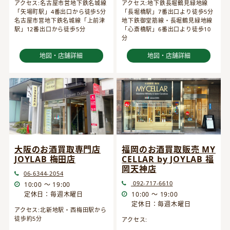
アクセス:名古屋市営地下鉄名城線
アクセス:地下鉄長堀鶴見緑地線
「矢場町駅」4番出口から徒歩5分
「長堀橋駅」7番出口より徒歩5分
名古屋市営地下鉄名城線「上前津
地下鉄御堂筋線・長堀鶴見緑地線
駅」12番出口から徒歩5分
「心斎橋駅」6番出口より徒歩10
分
地図・店舗詳細
地図・店舗詳細
大阪のお酒買取専門店
福岡のお酒買取販売 MY
JOYLAB 梅田店
CELLAR by JOYLAB 福
岡天神店
06-6344-2054
092-717-6610
10:00 ～ 19:00
定休日：毎週木曜日
10:00 ～ 19:00
定休日：毎週木曜日
アクセス:北新地駅・西梅田駅から
徒歩約5分
アクセス: