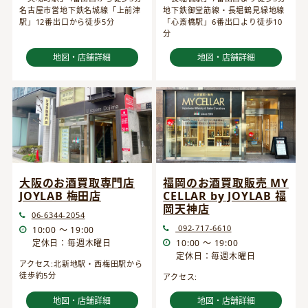
名古屋市営地下鉄名城線「上前津
地下鉄御堂筋線・長堀鶴見緑地線
駅」12番出口から徒歩5分
「心斎橋駅」6番出口より徒歩10
分
地図・店舗詳細
地図・店舗詳細
大阪のお酒買取専門店
福岡のお酒買取販売 MY
JOYLAB 梅田店
CELLAR by JOYLAB 福
岡天神店
06-6344-2054
092-717-6610
10:00 ～ 19:00
定休日：毎週木曜日
10:00 ～ 19:00
定休日：毎週木曜日
アクセス:北新地駅・西梅田駅から
徒歩約5分
アクセス:
地図・店舗詳細
地図・店舗詳細