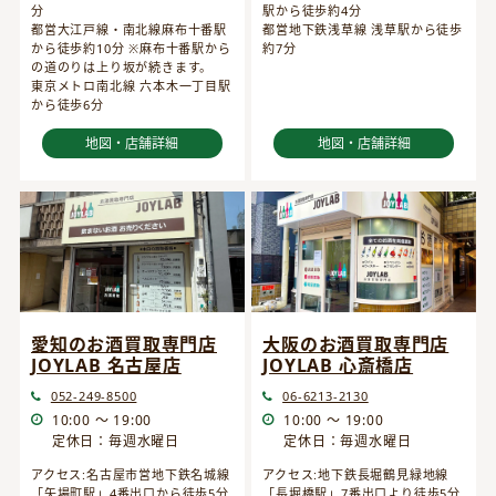
分
駅から徒歩約4分
都営大江戸線・南北線麻布十番駅
都営地下鉄浅草線 浅草駅から徒歩
から徒歩約10分 ※麻布十番駅から
約7分
の道のりは上り坂が続きます。
東京メトロ南北線 六本木一丁目駅
から徒歩6分
地図・店舗詳細
地図・店舗詳細
愛知のお酒買取専門店
大阪のお酒買取専門店
JOYLAB 名古屋店
JOYLAB 心斎橋店
052-249-8500
06-6213-2130
10:00 ～ 19:00
10:00 ～ 19:00
定休日：毎週水曜日
定休日：毎週水曜日
アクセス:名古屋市営地下鉄名城線
アクセス:地下鉄長堀鶴見緑地線
「矢場町駅」4番出口から徒歩5分
「長堀橋駅」7番出口より徒歩5分