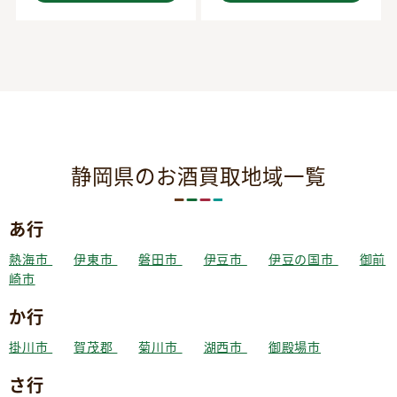
静岡県のお酒買取地域一覧
あ行
熱海市
伊東市
磐田市
伊豆市
伊豆の国市
御前
崎市
か行
掛川市
賀茂郡
菊川市
湖西市
御殿場市
さ行