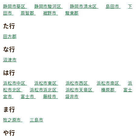
静岡市葵区
静岡市駿河区
静岡市清水区
島田市
下
田市
周智郡
裾野市
駿東郡
た行
田方郡
な行
沼津市
は行
浜松市中区
浜松市東区
浜松市西区
浜松市南区
浜
松市北区
浜松市浜北区
浜松市天竜区
榛原郡
富士
宮市
富士市
藤枝市
袋井市
ま行
牧之原市
三島市
や行