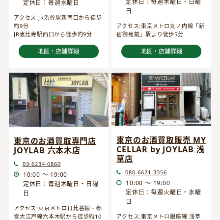
定休日：毎週木曜日・日曜
定休日：毎週水曜日
日
アクセス:JR渋谷駅新南口から徒歩
約9分
アクセス:東京メトロ丸ノ内線「新
JR恵比寿駅西口から徒歩約9分
宿御苑前」駅より徒歩5分
地図・店舗詳細
地図・店舗詳細
東京のお酒買取販売 MY
東京のお酒買取専門店
CELLAR by JOYLAB 浅
JOYLAB 六本木店
草店
03-6234-0860
080-6621-3356
10:00 ～ 19:00
10:00 ～ 19:00
定休日：毎週木曜日・日曜
定休日：毎週火曜日・水曜
日
日
アクセス:東京メトロ日比谷線・都
営大江戸線六本木駅から徒歩約10
アクセス:東京メトロ銀座線 浅草