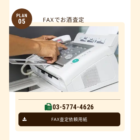
PLAN
FAXでお酒査定
05
03-5774-4626
FAX査定依頼用紙