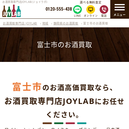
お酒買取専門店JOYLAB(ジョイラボ)
選べる無料査定
0120-555-438
メニュー
LINE
オンライン
電話
お酒買取専門店 JOYLAB
›
地域
›
静岡県のお酒買取
›
富士市のお酒買取
富士市のお酒買取
富士市
のお酒高価買取なら、
お酒買取専門店JOYLAB
にお任せ
ください。