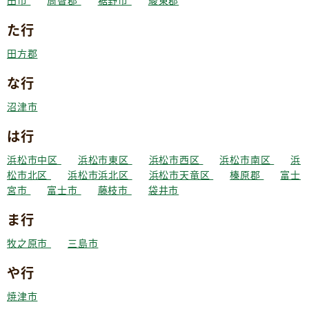
田市
周智郡
裾野市
駿東郡
た行
田方郡
な行
沼津市
は行
浜松市中区
浜松市東区
浜松市西区
浜松市南区
浜
松市北区
浜松市浜北区
浜松市天竜区
榛原郡
富士
宮市
富士市
藤枝市
袋井市
ま行
牧之原市
三島市
や行
焼津市