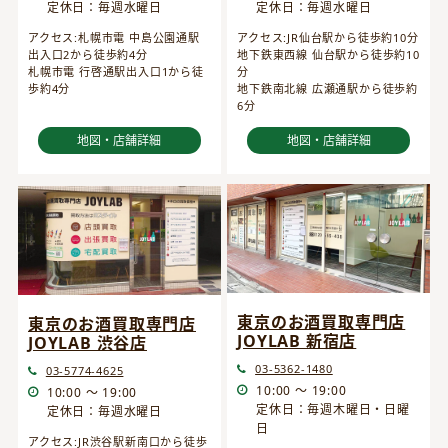
定休日：毎週水曜日
定休日：毎週水曜日
アクセス:JR仙台駅から徒歩約10分
アクセス:札幌市電 中島公園通駅
地下鉄東西線 仙台駅から徒歩約10
出入口2から徒歩約4分
分
札幌市電 行啓通駅出入口1から徒
地下鉄南北線 広瀬通駅から徒歩約
歩約4分
6分
地図・店舗詳細
地図・店舗詳細
東京のお酒買取専門店
東京のお酒買取専門店
JOYLAB 新宿店
JOYLAB 渋谷店
03-5362-1480
03-5774-4625
10:00 ～ 19:00
10:00 ～ 19:00
定休日：毎週木曜日・日曜
定休日：毎週水曜日
日
アクセス:JR渋谷駅新南口から徒歩