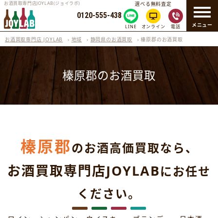
お酒買取専門店JOYLAB(ジョイラボ)
選べる無料査定
0120-555-438
メニュー
LINE
オンライン
電話
お酒買取専門店 JOYLAB
›
地域
›
静岡県のお酒買取
›
榛原郡のお酒買取
榛原郡のお酒買取
榛原郡
のお酒高価買取なら、
お酒買取専門店JOYLAB
にお任せ
ください。