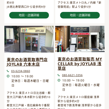
約9分
アクセス:東京メトロ丸ノ内線「新
JR恵比寿駅西口から徒歩約9分
宿御苑前」駅より徒歩5分
地図・店舗詳細
地図・店舗詳細
東京のお酒買取販売 MY
東京のお酒買取専門店
CELLAR by JOYLAB 浅
JOYLAB 六本木店
草店
03-6234-0860
080-6621-3356
10:00 ～ 19:00
10:00 ～ 19:00
定休日：毎週木曜日・日曜
定休日：毎週火曜日・水曜
日
日
アクセス:東京メトロ日比谷線・都
営大江戸線六本木駅から徒歩約10
アクセス:東京メトロ銀座線 浅草
分
駅から徒歩約4分
都営大江戸線・南北線麻布十番駅
都営地下鉄浅草線 浅草駅から徒歩