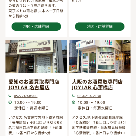
から徒歩約10分 ※麻布十番駅から
約7分
の道のりは上り坂が続きます。
東京メトロ南北線 六本木一丁目駅
から徒歩6分
地図・店舗詳細
地図・店舗詳細
愛知のお酒買取専門店
大阪のお酒買取専門店
JOYLAB 名古屋店
JOYLAB 心斎橋店
052-249-8500
06-6213-2130
10:00 ～ 19:00
10:00 ～ 19:00
定休日：毎週水曜日
定休日：毎週水曜日
アクセス:名古屋市営地下鉄名城線
アクセス:地下鉄長堀鶴見緑地線
「矢場町駅」4番出口から徒歩5分
「長堀橋駅」7番出口より徒歩5分
名古屋市営地下鉄名城線「上前津
地下鉄御堂筋線・長堀鶴見緑地線
駅」12番出口から徒歩5分
「心斎橋駅」6番出口より徒歩10