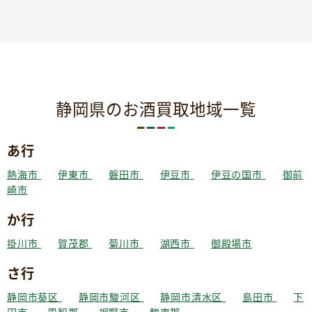
静岡県のお酒買取地域一覧
あ行
熱海市
伊東市
磐田市
伊豆市
伊豆の国市
御前
崎市
か行
掛川市
賀茂郡
菊川市
湖西市
御殿場市
さ行
静岡市葵区
静岡市駿河区
静岡市清水区
島田市
下