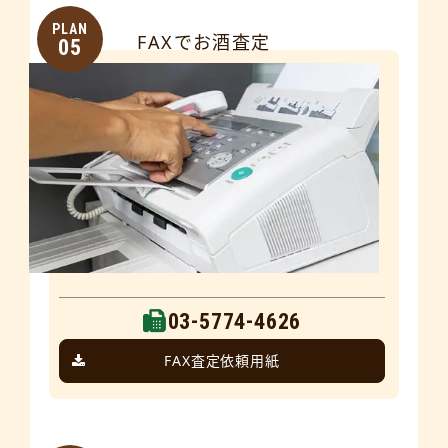
PLAN
FAXでお酒査定
05
03-5774-4626
FAX査定依頼用紙