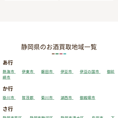
静岡県のお酒買取地域一覧
あ行
熱海市
伊東市
磐田市
伊豆市
伊豆の国市
御前
崎市
か行
掛川市
賀茂郡
菊川市
湖西市
御殿場市
さ行
静岡市葵区
静岡市駿河区
静岡市清水区
島田市
下