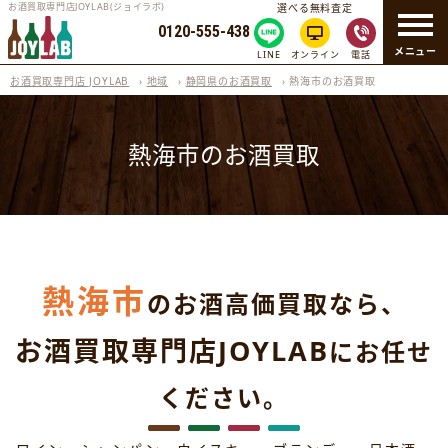
お酒買取専門店JOYLAB(ジョイラボ)
選べる無料査定
0120-555-438
メニュー
LINE
オンライン
電話
お酒買取専門店 JOYLAB
›
地域
›
静岡県のお酒買取
›
熱海市のお酒買取
熱海市のお酒買取
熱海市
のお酒高価買取なら、
お酒買取専門店JOYLAB
にお任せ
ください。