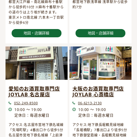
都営大江戸線・南北線麻布十番駅
都営地下鉄浅草線 浅草駅から徒歩
から徒歩約10分 ※麻布十番駅から
約7分
の道のりは上り坂が続きます。
東京メトロ南北線 六本木一丁目駅
から徒歩6分
地図・店舗詳細
地図・店舗詳細
愛知のお酒買取専門店
大阪のお酒買取専門店
JOYLAB 名古屋店
JOYLAB 心斎橋店
052-249-8500
06-6213-2130
10:00 ～ 19:00
10:00 ～ 19:00
定休日：毎週水曜日
定休日：毎週水曜日
アクセス:名古屋市営地下鉄名城線
アクセス:地下鉄長堀鶴見緑地線
「矢場町駅」4番出口から徒歩5分
「長堀橋駅」7番出口より徒歩5分
名古屋市営地下鉄名城線「上前津
地下鉄御堂筋線・長堀鶴見緑地線