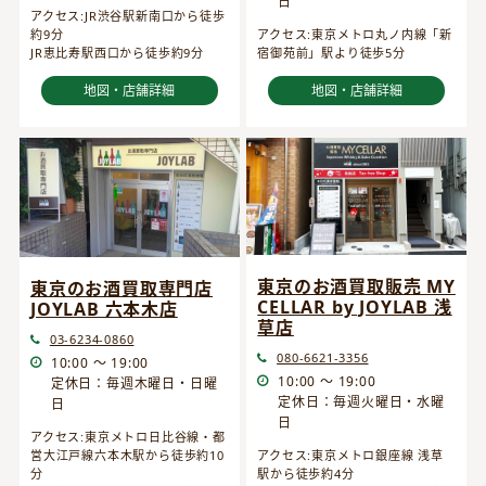
日
アクセス:JR渋谷駅新南口から徒歩
約9分
アクセス:東京メトロ丸ノ内線「新
JR恵比寿駅西口から徒歩約9分
宿御苑前」駅より徒歩5分
地図・店舗詳細
地図・店舗詳細
東京のお酒買取販売 MY
東京のお酒買取専門店
CELLAR by JOYLAB 浅
JOYLAB 六本木店
草店
03-6234-0860
080-6621-3356
10:00 ～ 19:00
10:00 ～ 19:00
定休日：毎週木曜日・日曜
定休日：毎週火曜日・水曜
日
日
アクセス:東京メトロ日比谷線・都
営大江戸線六本木駅から徒歩約10
アクセス:東京メトロ銀座線 浅草
分
駅から徒歩約4分