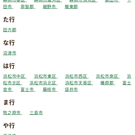
田市
周智郡
裾野市
駿東郡
た行
田方郡
な行
沼津市
は行
浜松市中区
浜松市東区
浜松市西区
浜松市南区
浜
松市北区
浜松市浜北区
浜松市天竜区
榛原郡
富士
宮市
富士市
藤枝市
袋井市
ま行
牧之原市
三島市
や行