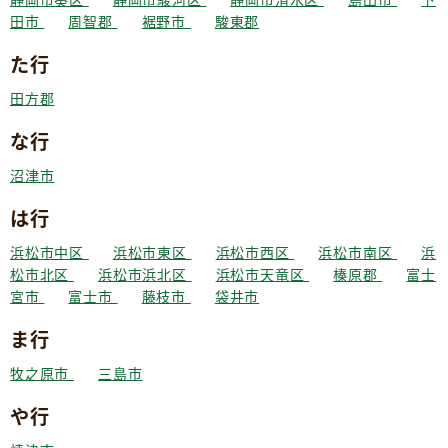
田市
周智郡
裾野市
駿東郡
た行
田方郡
な行
沼津市
は行
浜松市中区
浜松市東区
浜松市西区
浜松市南区
浜
松市北区
浜松市浜北区
浜松市天竜区
榛原郡
富士
宮市
富士市
藤枝市
袋井市
ま行
牧之原市
三島市
や行