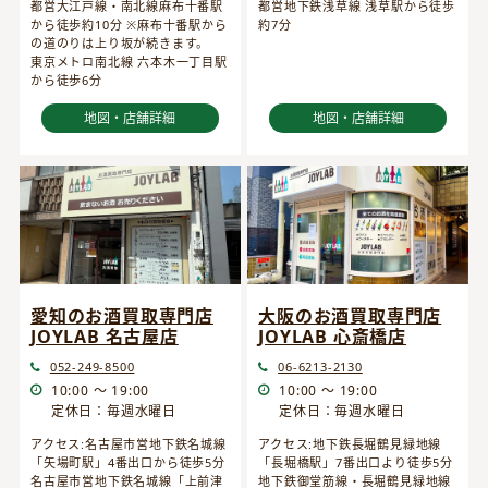
都営大江戸線・南北線麻布十番駅
都営地下鉄浅草線 浅草駅から徒歩
から徒歩約10分 ※麻布十番駅から
約7分
の道のりは上り坂が続きます。
東京メトロ南北線 六本木一丁目駅
から徒歩6分
地図・店舗詳細
地図・店舗詳細
愛知のお酒買取専門店
大阪のお酒買取専門店
JOYLAB 名古屋店
JOYLAB 心斎橋店
052-249-8500
06-6213-2130
10:00 ～ 19:00
10:00 ～ 19:00
定休日：毎週水曜日
定休日：毎週水曜日
アクセス:名古屋市営地下鉄名城線
アクセス:地下鉄長堀鶴見緑地線
「矢場町駅」4番出口から徒歩5分
「長堀橋駅」7番出口より徒歩5分
名古屋市営地下鉄名城線「上前津
地下鉄御堂筋線・長堀鶴見緑地線