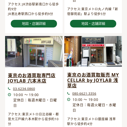
日
アクセス:JR渋谷駅新南口から徒歩
約9分
アクセス:東京メトロ丸ノ内線「新
JR恵比寿駅西口から徒歩約9分
宿御苑前」駅より徒歩5分
地図・店舗詳細
地図・店舗詳細
東京のお酒買取販売 MY
東京のお酒買取専門店
CELLAR by JOYLAB 浅
JOYLAB 六本木店
草店
03-6234-0860
080-6621-3356
10:00 ～ 19:00
10:00 ～ 19:00
定休日：毎週木曜日・日曜
定休日：毎週火曜日・水曜
日
日
アクセス:東京メトロ日比谷線・都
営大江戸線六本木駅から徒歩約10
アクセス:東京メトロ銀座線 浅草
分
駅から徒歩約4分