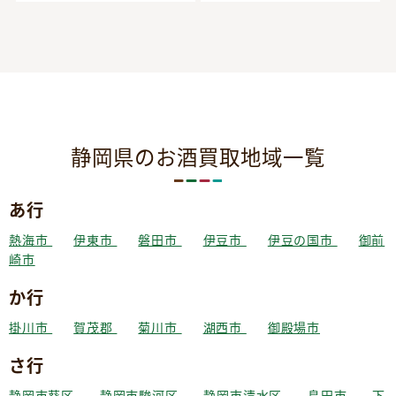
静岡県のお酒買取地域一覧
あ行
熱海市
伊東市
磐田市
伊豆市
伊豆の国市
御前
崎市
か行
掛川市
賀茂郡
菊川市
湖西市
御殿場市
さ行
静岡市葵区
静岡市駿河区
静岡市清水区
島田市
下