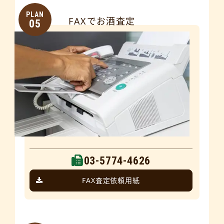
PLAN
FAXでお酒査定
05
03-5774-4626
FAX査定依頼用紙