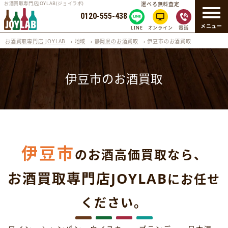
お酒買取専門店JOYLAB(ジョイラボ)
選べる無料査定
0120-555-438
メニュー
LINE
オンライン
電話
お酒買取専門店 JOYLAB
›
地域
›
静岡県のお酒買取
›
伊豆市のお酒買取
伊豆市のお酒買取
伊豆市
のお酒高価買取なら、
お酒買取専門店JOYLAB
にお任せ
ください。