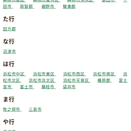
田市
周智郡
裾野市
駿東郡
た行
田方郡
な行
沼津市
は行
浜松市中区
浜松市東区
浜松市西区
浜松市南区
浜
松市北区
浜松市浜北区
浜松市天竜区
榛原郡
富士
宮市
富士市
藤枝市
袋井市
ま行
牧之原市
三島市
や行