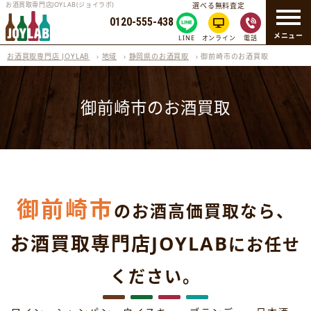
お酒買取専門店JOYLAB(ジョイラボ)
選べる無料査定
0120-555-438
メニュー
LINE
オンライン
電話
お酒買取専門店 JOYLAB
›
地域
›
静岡県のお酒買取
›
御前崎市のお酒買取
御前崎市のお酒買取
御前崎市
のお酒高価買取なら、
お酒買取専門店JOYLAB
にお任せ
ください。