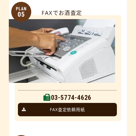
PLAN
FAXでお酒査定
05
03-5774-4626
FAX査定依頼用紙