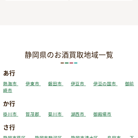
静岡県のお酒買取地域一覧
あ行
熱海市
伊東市
磐田市
伊豆市
伊豆の国市
御前
崎市
か行
掛川市
賀茂郡
菊川市
湖西市
御殿場市
さ行
静岡市葵区
静岡市駿河区
静岡市清水区
島田市
下