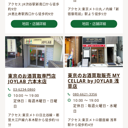
日
アクセス:JR渋谷駅新南口から徒歩
約9分
アクセス:東京メトロ丸ノ内線「新
JR恵比寿駅西口から徒歩約9分
宿御苑前」駅より徒歩5分
地図・店舗詳細
地図・店舗詳細
東京のお酒買取販売 MY
東京のお酒買取専門店
CELLAR by JOYLAB 浅
JOYLAB 六本木店
草店
03-6234-0860
080-6621-3356
10:00 ～ 19:00
10:00 ～ 19:00
定休日：毎週木曜日・日曜
定休日：毎週火曜日・水曜
日
日
アクセス:東京メトロ日比谷線・都
営大江戸線六本木駅から徒歩約10
アクセス:東京メトロ銀座線 浅草
分
駅から徒歩約4分