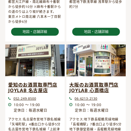
都営大江戸線・南北線麻布十番駅
都営地下鉄浅草線 浅草駅から徒歩
から徒歩約10分 ※麻布十番駅から
約7分
の道のりは上り坂が続きます。
東京メトロ南北線 六本木一丁目駅
から徒歩6分
地図・店舗詳細
地図・店舗詳細
愛知のお酒買取専門店
大阪のお酒買取専門店
JOYLAB 名古屋店
JOYLAB 心斎橋店
052-249-8500
06-6213-2130
10:00 ～ 19:00
10:00 ～ 19:00
定休日：毎週水曜日
定休日：毎週水曜日
アクセス:名古屋市営地下鉄名城線
アクセス:地下鉄長堀鶴見緑地線
「矢場町駅」4番出口から徒歩5分
「長堀橋駅」7番出口より徒歩5分
名古屋市営地下鉄名城線「上前津
地下鉄御堂筋線・長堀鶴見緑地線