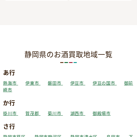
静岡県のお酒買取地域一覧
あ行
熱海市
伊東市
磐田市
伊豆市
伊豆の国市
御前
崎市
か行
掛川市
賀茂郡
菊川市
湖西市
御殿場市
さ行
静岡市葵区
静岡市駿河区
静岡市清水区
島田市
下