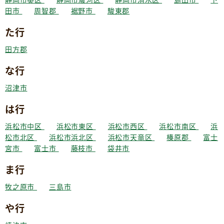
田市
周智郡
裾野市
駿東郡
た行
田方郡
な行
沼津市
は行
浜松市中区
浜松市東区
浜松市西区
浜松市南区
浜
松市北区
浜松市浜北区
浜松市天竜区
榛原郡
富士
宮市
富士市
藤枝市
袋井市
ま行
牧之原市
三島市
や行