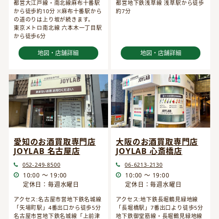
都営大江戸線・南北線麻布十番駅
都営地下鉄浅草線 浅草駅から徒歩
から徒歩約10分 ※麻布十番駅から
約7分
の道のりは上り坂が続きます。
東京メトロ南北線 六本木一丁目駅
から徒歩6分
地図・店舗詳細
地図・店舗詳細
愛知のお酒買取専門店
大阪のお酒買取専門店
JOYLAB 名古屋店
JOYLAB 心斎橋店
052-249-8500
06-6213-2130
10:00 ～ 19:00
10:00 ～ 19:00
定休日：毎週水曜日
定休日：毎週水曜日
アクセス:名古屋市営地下鉄名城線
アクセス:地下鉄長堀鶴見緑地線
「矢場町駅」4番出口から徒歩5分
「長堀橋駅」7番出口より徒歩5分
名古屋市営地下鉄名城線「上前津
地下鉄御堂筋線・長堀鶴見緑地線