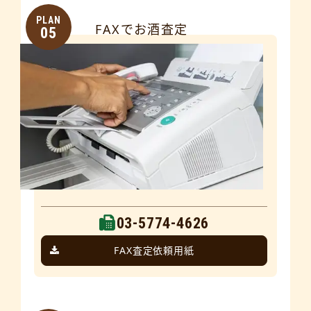
PLAN
FAXでお酒査定
05
03-5774-4626
FAX査定依頼用紙