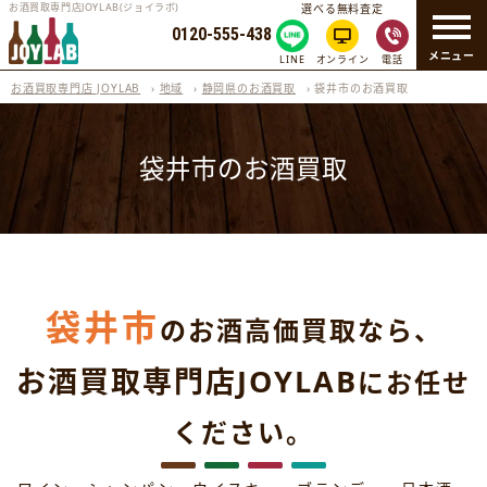
お酒買取専門店JOYLAB(ジョイラボ)
選べる無料査定
0120-555-438
メニュー
LINE
オンライン
電話
お酒買取専門店 JOYLAB
›
地域
›
静岡県のお酒買取
›
袋井市のお酒買取
袋井市のお酒買取
袋井市
のお酒高価買取なら、
お酒買取専門店JOYLAB
にお任せ
ください。