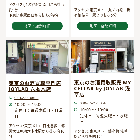
日
アクセス:JR渋谷駅新南口から徒歩
約9分
アクセス:東京メトロ丸ノ内線「新
JR恵比寿駅西口から徒歩約9分
宿御苑前」駅より徒歩5分
地図・店舗詳細
地図・店舗詳細
東京のお酒買取販売 MY
東京のお酒買取専門店
CELLAR by JOYLAB 浅
JOYLAB 六本木店
草店
03-6234-0860
080-6621-3356
10:00 ～ 19:00
10:00 ～ 19:00
定休日：毎週木曜日・日曜
定休日：毎週火曜日・水曜
日
日
アクセス:東京メトロ日比谷線・都
営大江戸線六本木駅から徒歩約10
アクセス:東京メトロ銀座線 浅草
分
駅から徒歩約4分