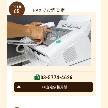
PLAN
FAXでお酒査定
05
03-5774-4626
FAX査定依頼用紙