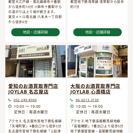
都営大江戸線・南北線麻布十番駅
都営地下鉄浅草線 浅草駅から徒歩
から徒歩約10分 ※麻布十番駅から
約7分
の道のりは上り坂が続きます。
東京メトロ南北線 六本木一丁目駅
から徒歩6分
地図・店舗詳細
地図・店舗詳細
愛知のお酒買取専門店
大阪のお酒買取専門店
JOYLAB 名古屋店
JOYLAB 心斎橋店
052-249-8500
06-6213-2130
10:00 ～ 19:00
10:00 ～ 19:00
定休日：毎週水曜日
定休日：毎週水曜日
アクセス:名古屋市営地下鉄名城線
アクセス:地下鉄長堀鶴見緑地線
「矢場町駅」4番出口から徒歩5分
「長堀橋駅」7番出口より徒歩5分
名古屋市営地下鉄名城線「上前津
地下鉄御堂筋線・長堀鶴見緑地線