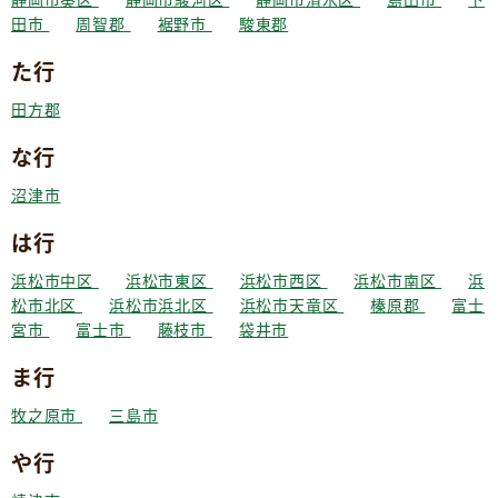
田市
周智郡
裾野市
駿東郡
た行
田方郡
な行
沼津市
は行
浜松市中区
浜松市東区
浜松市西区
浜松市南区
浜
松市北区
浜松市浜北区
浜松市天竜区
榛原郡
富士
宮市
富士市
藤枝市
袋井市
ま行
牧之原市
三島市
や行