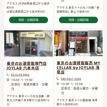
日
アクセス:JR渋谷駅新南口から徒歩
約9分
アクセス:東京メトロ丸ノ内線「新
JR恵比寿駅西口から徒歩約9分
宿御苑前」駅より徒歩5分
地図・店舗詳細
地図・店舗詳細
東京のお酒買取販売 MY
東京のお酒買取専門店
CELLAR by JOYLAB 浅
JOYLAB 六本木店
草店
03-6234-0860
080-6621-3356
10:00 ～ 19:00
10:00 ～ 19:00
定休日：毎週木曜日・日曜
定休日：毎週火曜日・水曜
日
日
アクセス:東京メトロ日比谷線・都
営大江戸線六本木駅から徒歩約10
アクセス:東京メトロ銀座線 浅草
分
駅から徒歩約4分