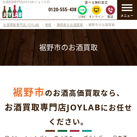
お酒買取専門店JOYLAB(ジョイラボ)
選べる無料査定
0120-555-438
メニュー
LINE
オンライン
電話
お酒買取専門店 JOYLAB
›
地域
›
静岡県のお酒買取
›
裾野市のお酒買取
裾野市のお酒買取
裾野市
のお酒高価買取なら、
お酒買取専門店JOYLAB
にお任せ
ください。