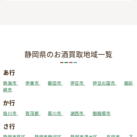
静岡県のお酒買取地域一覧
あ行
熱海市
伊東市
磐田市
伊豆市
伊豆の国市
御前
崎市
か行
掛川市
賀茂郡
菊川市
湖西市
御殿場市
さ行
静岡市葵区
静岡市駿河区
静岡市清水区
島田市
下