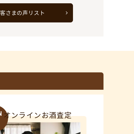
客さまの声リスト
N
オンラインお酒査定
3