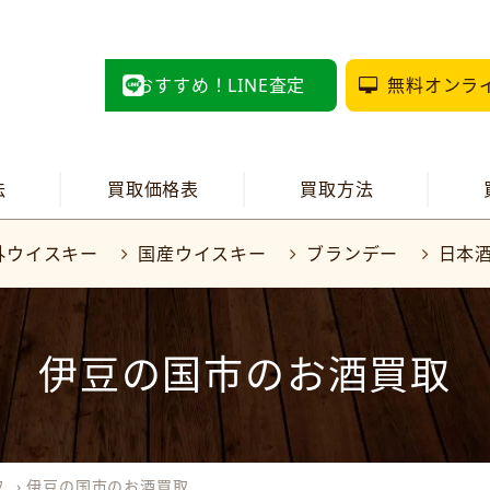
おすすめ！LINE査定
無料オンラ
法
買取価格表
買取方法
外ウイスキー
国産ウイスキー
ブランデー
日本
伊豆の国市のお酒買取
取
›
伊豆の国市のお酒買取