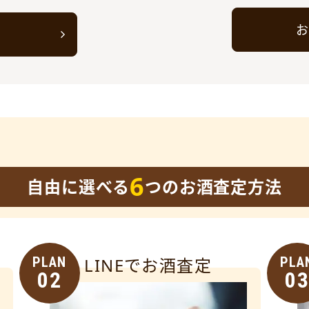
お
ト
6
自由に選べる
つのお酒査定方法
PLAN
LINEでお酒査定
PLA
02
0