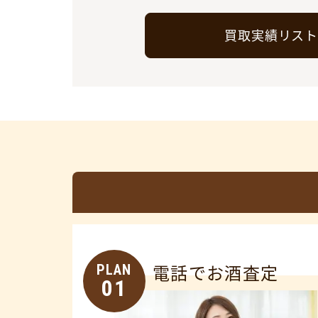
買取実績リス
PLAN
電話でお酒査定
01