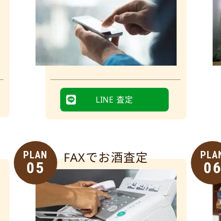
LINE 査定
PLAN
FAXでお酒査定
PLA
05
0