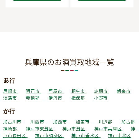
兵庫県のお酒買取地域一覧
あ行
尼崎市
明石市
芦屋市
相生市
赤穂市
朝来市
淡路市
赤穂郡
伊丹市
揖保郡
小野市
か行
加古川市
川西市
加西市
加東市
川辺郡
加古郡
神崎郡
神戸市東灘区
神戸市灘区
神戸市兵庫区
神
戸市長田区
神戸市須磨区
神戸市垂水区
神戸市北区