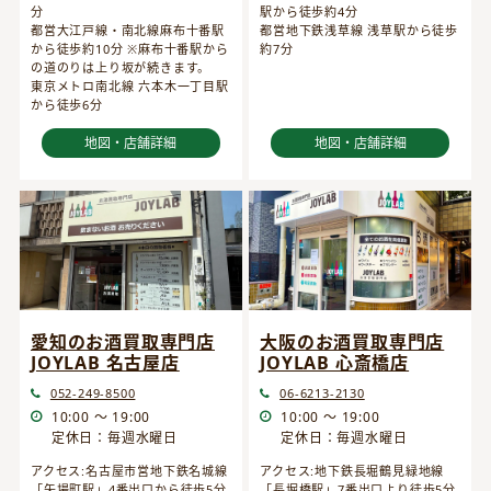
分
駅から徒歩約4分
都営大江戸線・南北線麻布十番駅
都営地下鉄浅草線 浅草駅から徒歩
から徒歩約10分 ※麻布十番駅から
約7分
の道のりは上り坂が続きます。
東京メトロ南北線 六本木一丁目駅
から徒歩6分
地図・店舗詳細
地図・店舗詳細
愛知のお酒買取専門店
大阪のお酒買取専門店
JOYLAB 名古屋店
JOYLAB 心斎橋店
052-249-8500
06-6213-2130
10:00 ～ 19:00
10:00 ～ 19:00
定休日：毎週水曜日
定休日：毎週水曜日
アクセス:名古屋市営地下鉄名城線
アクセス:地下鉄長堀鶴見緑地線
「矢場町駅」4番出口から徒歩5分
「長堀橋駅」7番出口より徒歩5分