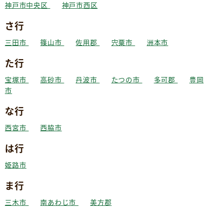
神戸市中央区
神戸市西区
さ行
三田市
篠山市
佐用郡
宍粟市
洲本市
た行
宝塚市
高砂市
丹波市
たつの市
多可郡
豊岡
市
な行
西宮市
西脇市
は行
姫路市
ま行
三木市
南あわじ市
美方郡