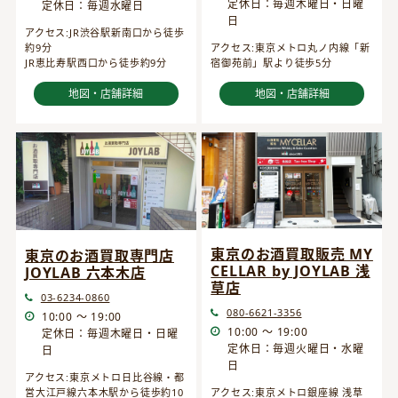
定休日：毎週木曜日・日曜
定休日：毎週水曜日
日
アクセス:JR渋谷駅新南口から徒歩
約9分
アクセス:東京メトロ丸ノ内線「新
JR恵比寿駅西口から徒歩約9分
宿御苑前」駅より徒歩5分
地図・店舗詳細
地図・店舗詳細
東京のお酒買取販売 MY
東京のお酒買取専門店
CELLAR by JOYLAB 浅
JOYLAB 六本木店
草店
03-6234-0860
080-6621-3356
10:00 ～ 19:00
10:00 ～ 19:00
定休日：毎週木曜日・日曜
定休日：毎週火曜日・水曜
日
日
アクセス:東京メトロ日比谷線・都
営大江戸線六本木駅から徒歩約10
アクセス:東京メトロ銀座線 浅草