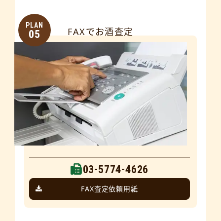
PLAN
FAXでお酒査定
05
03-5774-4626
FAX査定依頼用紙