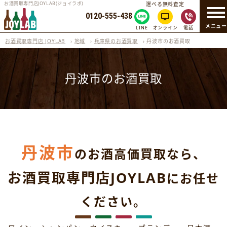
お酒買取専門店JOYLAB(ジョイラボ)
選べる無料査定
0120-555-438
メニュ
LINE
オンライン
電話
お酒買取専門店 JOYLAB
›
地域
›
兵庫県のお酒買取
›
丹波市のお酒買取
丹波市のお酒買取
丹波市
のお酒高価買取なら、
お酒買取専門店JOYLAB
にお任せ
ください。