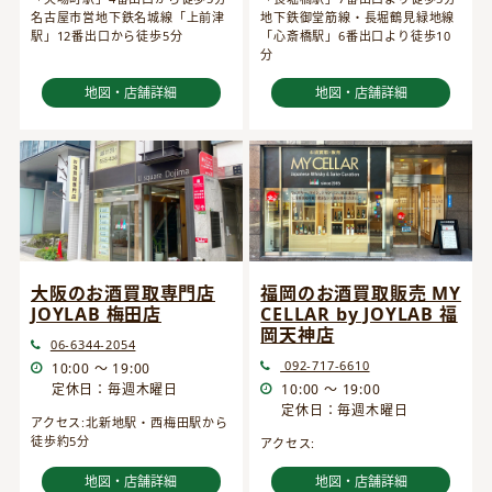
名古屋市営地下鉄名城線「上前津
地下鉄御堂筋線・長堀鶴見緑地線
駅」12番出口から徒歩5分
「心斎橋駅」6番出口より徒歩10
分
地図・店舗詳細
地図・店舗詳細
大阪のお酒買取専門店
福岡のお酒買取販売 MY
JOYLAB 梅田店
CELLAR by JOYLAB 福
岡天神店
06-6344-2054
092-717-6610
10:00 ～ 19:00
定休日：毎週木曜日
10:00 ～ 19:00
定休日：毎週木曜日
アクセス:北新地駅・西梅田駅から
徒歩約5分
アクセス:
地図・店舗詳細
地図・店舗詳細