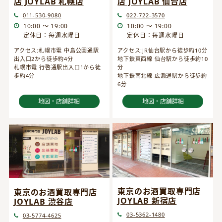
店 JOYLAB 仙台店
店 JOYLAB 札幌店
022-722-3570
011-530-9080
10:00 ～ 19:00
10:00 ～ 19:00
定休日：毎週水曜日
定休日：毎週水曜日
アクセス:JR仙台駅から徒歩約10分
アクセス:札幌市電 中島公園通駅
地下鉄東西線 仙台駅から徒歩約10
出入口2から徒歩約4分
分
札幌市電 行啓通駅出入口1から徒
地下鉄南北線 広瀬通駅から徒歩約
歩約4分
6分
地図・店舗詳細
地図・店舗詳細
東京のお酒買取専門店
東京のお酒買取専門店
JOYLAB 新宿店
JOYLAB 渋谷店
03-5362-1480
03-5774-4625