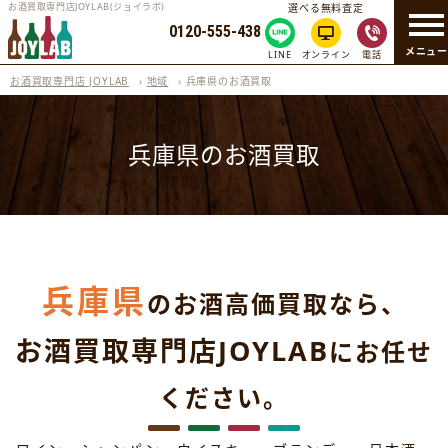
お酒買取専門店JOYLAB(ジョイラボ)
選べる無料査定
0120-555-438
メニュ
LINE
オンライン
電話
お酒買取専門店 JOYLAB
›
地域
›
兵庫県のお酒買取
兵庫県のお酒買取
兵庫県
のお酒高価買取なら、
お酒買取専門店JOYLAB
にお任せ
ください。