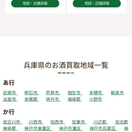
地図・店舗詳細
地図・店舗詳細
兵庫県のお酒買取地域一覧
あ行
尼崎市
明石市
芦屋市
相生市
赤穂市
朝来市
淡路市
赤穂郡
伊丹市
揖保郡
小野市
か行
加古川市
川西市
加西市
加東市
川辺郡
加古郡
神崎郡
神戸市東灘区
神戸市灘区
神戸市兵庫区
神