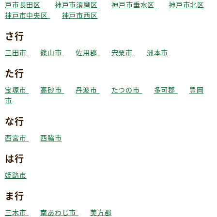
戸市長田区
神戸市須磨区
神戸市垂水区
神戸市北区
神戸市中央区
神戸市西区
さ行
三田市
篠山市
佐用郡
宍粟市
洲本市
た行
宝塚市
高砂市
丹波市
たつの市
多可郡
豊岡
市
な行
西宮市
西脇市
は行
姫路市
ま行
三木市
南あわじ市
美方郡