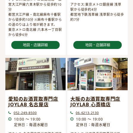
営大江戸線六本木駅から徒歩約10
アクセス:東京メトロ銀座線 浅草
分
駅から徒歩約4分
都営大江戸線・南北線麻布十番駅
都営地下鉄浅草線 浅草駅から徒歩
から徒歩約10分 ※麻布十番駅から
約7分
の道のりは上り坂が続きます。
東京メトロ南北線 六本木一丁目駅
から徒歩6分
地図・店舗詳細
地図・店舗詳細
愛知のお酒買取専門店
大阪のお酒買取専門店
JOYLAB 名古屋店
JOYLAB 心斎橋店
052-249-8500
06-6213-2130
10:00 ～ 19:00
10:00 ～ 19:00
定休日：毎週水曜日
定休日：毎週水曜日