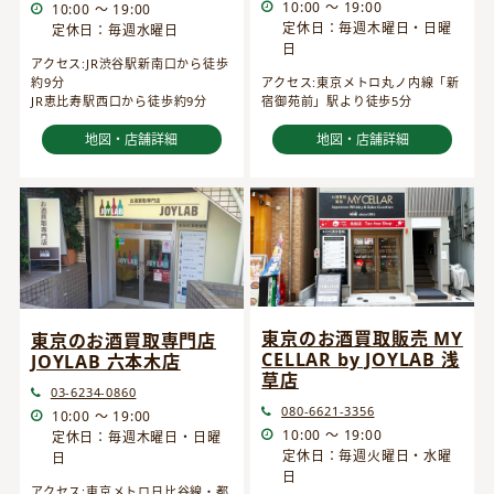
10:00 ～ 19:00
10:00 ～ 19:00
定休日：毎週木曜日・日曜
定休日：毎週水曜日
日
アクセス:JR渋谷駅新南口から徒歩
約9分
アクセス:東京メトロ丸ノ内線「新
JR恵比寿駅西口から徒歩約9分
宿御苑前」駅より徒歩5分
地図・店舗詳細
地図・店舗詳細
東京のお酒買取販売 MY
東京のお酒買取専門店
CELLAR by JOYLAB 浅
JOYLAB 六本木店
草店
03-6234-0860
080-6621-3356
10:00 ～ 19:00
10:00 ～ 19:00
定休日：毎週木曜日・日曜
定休日：毎週火曜日・水曜
日
日
アクセス:東京メトロ日比谷線・都