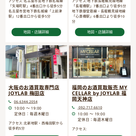
アクセス:名古屋市営地下鉄名城線
アクセス:地下鉄長堀鶴見緑地線
「矢場町駅」4番出口から徒歩5分
「長堀橋駅」7番出口より徒歩5分
名古屋市営地下鉄名城線「上前津
地下鉄御堂筋線・長堀鶴見緑地線
駅」12番出口から徒歩5分
「心斎橋駅」6番出口より徒歩10
分
地図・店舗詳細
地図・店舗詳細
大阪のお酒買取専門店
福岡のお酒買取販売 MY
JOYLAB 梅田店
CELLAR by JOYLAB 福
岡天神店
06-6344-2054
092-717-6610
10:00 ～ 19:00
定休日：毎週木曜日
10:00 ～ 19:00
定休日：毎週木曜日
アクセス:北新地駅・西梅田駅から
徒歩約5分
アクセス: