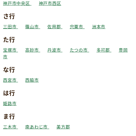
神戸市中央区
神戸市西区
さ行
三田市
篠山市
佐用郡
宍粟市
洲本市
た行
宝塚市
高砂市
丹波市
たつの市
多可郡
豊岡
市
な行
西宮市
西脇市
は行
姫路市
ま行
三木市
南あわじ市
美方郡