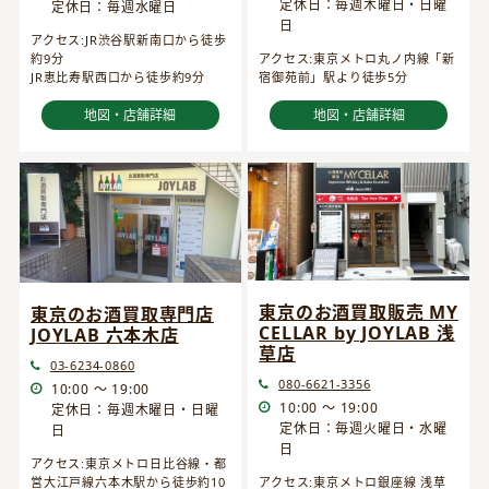
定休日：毎週木曜日・日曜
定休日：毎週水曜日
日
アクセス:JR渋谷駅新南口から徒歩
約9分
アクセス:東京メトロ丸ノ内線「新
JR恵比寿駅西口から徒歩約9分
宿御苑前」駅より徒歩5分
地図・店舗詳細
地図・店舗詳細
東京のお酒買取販売 MY
東京のお酒買取専門店
CELLAR by JOYLAB 浅
JOYLAB 六本木店
草店
03-6234-0860
080-6621-3356
10:00 ～ 19:00
10:00 ～ 19:00
定休日：毎週木曜日・日曜
定休日：毎週火曜日・水曜
日
日
アクセス:東京メトロ日比谷線・都
営大江戸線六本木駅から徒歩約10
アクセス:東京メトロ銀座線 浅草