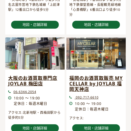
名古屋市営地下鉄名城線「上前津
地下鉄御堂筋線・長堀鶴見緑地線
駅」12番出口から徒歩5分
「心斎橋駅」6番出口より徒歩10
分
地図・店舗詳細
地図・店舗詳細
大阪のお酒買取専門店
福岡のお酒買取販売 MY
JOYLAB 梅田店
CELLAR by JOYLAB 福
岡天神店
06-6344-2054
092-717-6610
10:00 ～ 19:00
定休日：毎週木曜日
10:00 ～ 19:00
定休日：毎週木曜日
アクセス:北新地駅・西梅田駅から
徒歩約5分
アクセス:
地図・店舗詳細
地図・店舗詳細