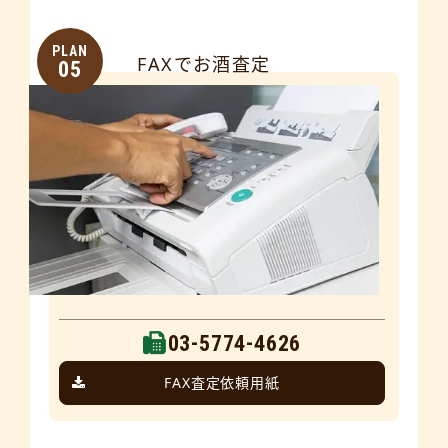
PLAN
FAXでお酒査定
05
03-5774-4626
FAX査定依頼用紙