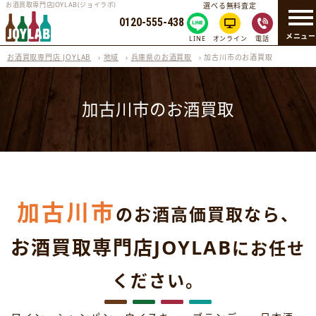
お酒買取専門店JOYLAB(ジョイラボ)
選べる無料査定
0120-555-438
メニュ
LINE
オンライン
電話
お酒買取専門店 JOYLAB
›
地域
›
兵庫県のお酒買取
›
加古川市のお酒買取
加古川市のお酒買取
加古川市
のお酒高価買取なら、
お酒買取専門店JOYLAB
にお任せ
ください。