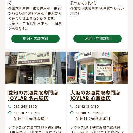
分
駅から徒歩約4分
都営大江戸線・南北線麻布十番駅
都営地下鉄浅草線 浅草駅から徒歩
から徒歩約10分 ※麻布十番駅から
約7分
の道のりは上り坂が続きます。
東京メトロ南北線 六本木一丁目駅
から徒歩6分
地図・店舗詳細
地図・店舗詳細
愛知のお酒買取専門店
大阪のお酒買取専門店
JOYLAB 名古屋店
JOYLAB 心斎橋店
052-249-8500
06-6213-2130
10:00 ～ 19:00
10:00 ～ 19:00
定休日：毎週水曜日
定休日：毎週水曜日
アクセス:名古屋市営地下鉄名城線
アクセス:地下鉄長堀鶴見緑地線
「矢場町駅」4番出口から徒歩5分
「長堀橋駅」7番出口より徒歩5分