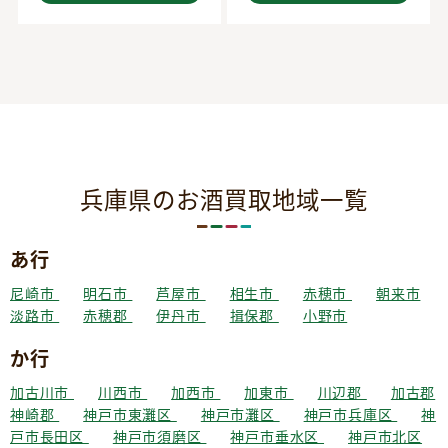
兵庫県のお酒買取地域一覧
あ行
尼崎市
明石市
芦屋市
相生市
赤穂市
朝来市
淡路市
赤穂郡
伊丹市
揖保郡
小野市
か行
加古川市
川西市
加西市
加東市
川辺郡
加古郡
神崎郡
神戸市東灘区
神戸市灘区
神戸市兵庫区
神
戸市長田区
神戸市須磨区
神戸市垂水区
神戸市北区