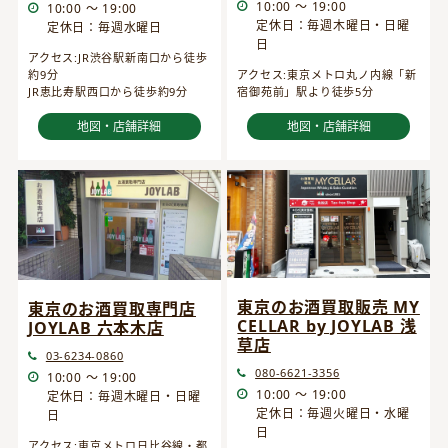
10:00 ～ 19:00
10:00 ～ 19:00
定休日：毎週木曜日・日曜
定休日：毎週水曜日
日
アクセス:JR渋谷駅新南口から徒歩
約9分
アクセス:東京メトロ丸ノ内線「新
JR恵比寿駅西口から徒歩約9分
宿御苑前」駅より徒歩5分
地図・店舗詳細
地図・店舗詳細
東京のお酒買取販売 MY
東京のお酒買取専門店
CELLAR by JOYLAB 浅
JOYLAB 六本木店
草店
03-6234-0860
080-6621-3356
10:00 ～ 19:00
10:00 ～ 19:00
定休日：毎週木曜日・日曜
定休日：毎週火曜日・水曜
日
日
アクセス:東京メトロ日比谷線・都