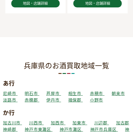
地図・店舗詳細
地図・店舗詳細
兵庫県のお酒買取地域一覧
あ行
尼崎市
明石市
芦屋市
相生市
赤穂市
朝来市
淡路市
赤穂郡
伊丹市
揖保郡
小野市
か行
加古川市
川西市
加西市
加東市
川辺郡
加古郡
神崎郡
神戸市東灘区
神戸市灘区
神戸市兵庫区
神