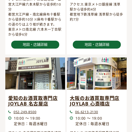
営大江戸線六本木駅から徒歩約10
アクセス:東京メトロ銀座線 浅草
分
駅から徒歩約4分
都営大江戸線・南北線麻布十番駅
都営地下鉄浅草線 浅草駅から徒歩
から徒歩約10分 ※麻布十番駅から
約7分
の道のりは上り坂が続きます。
東京メトロ南北線 六本木一丁目駅
から徒歩6分
地図・店舗詳細
地図・店舗詳細
愛知のお酒買取専門店
大阪のお酒買取専門店
JOYLAB 名古屋店
JOYLAB 心斎橋店
052-249-8500
06-6213-2130
10:00 ～ 19:00
10:00 ～ 19:00
定休日：毎週水曜日
定休日：毎週水曜日