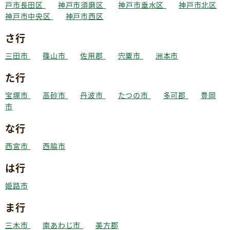
戸市長田区
神戸市須磨区
神戸市垂水区
神戸市北区
神戸市中央区
神戸市西区
さ行
三田市
篠山市
佐用郡
宍粟市
洲本市
た行
宝塚市
高砂市
丹波市
たつの市
多可郡
豊岡
市
な行
西宮市
西脇市
は行
姫路市
ま行
三木市
南あわじ市
美方郡