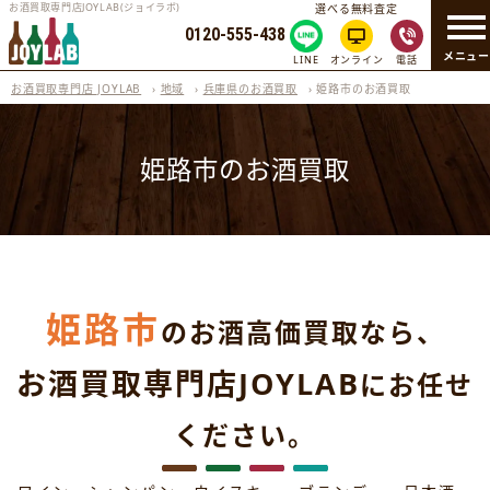
お酒買取専門店JOYLAB(ジョイラボ)
選べる無料査定
0120-555-438
メニュ
LINE
オンライン
電話
お酒買取専門店 JOYLAB
›
地域
›
兵庫県のお酒買取
›
姫路市のお酒買取
姫路市のお酒買取
姫路市
のお酒高価買取なら、
お酒買取専門店JOYLAB
にお任せ
ください。