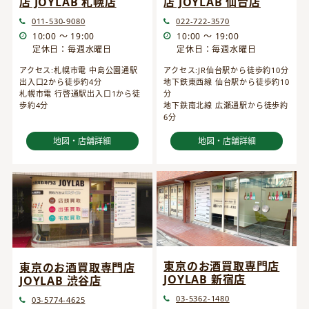
店 JOYLAB 仙台店
店 JOYLAB 札幌店
022-722-3570
011-530-9080
10:00 ～ 19:00
10:00 ～ 19:00
定休日：毎週水曜日
定休日：毎週水曜日
アクセス:JR仙台駅から徒歩約10分
アクセス:札幌市電 中島公園通駅
地下鉄東西線 仙台駅から徒歩約10
出入口2から徒歩約4分
分
札幌市電 行啓通駅出入口1から徒
地下鉄南北線 広瀬通駅から徒歩約
歩約4分
6分
地図・店舗詳細
地図・店舗詳細
東京のお酒買取専門店
東京のお酒買取専門店
JOYLAB 新宿店
JOYLAB 渋谷店
03-5362-1480
03-5774-4625