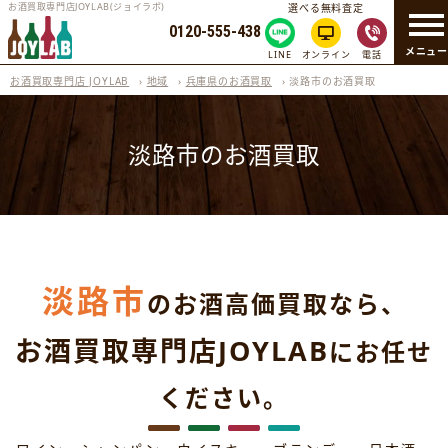
お酒買取専門店JOYLAB(ジョイラボ)
選べる無料査定
0120-555-438
メニュ
LINE
オンライン
電話
お酒買取専門店 JOYLAB
›
地域
›
兵庫県のお酒買取
›
淡路市のお酒買取
淡路市のお酒買取
淡路市
のお酒高価買取なら、
お酒買取専門店JOYLAB
にお任せ
ください。