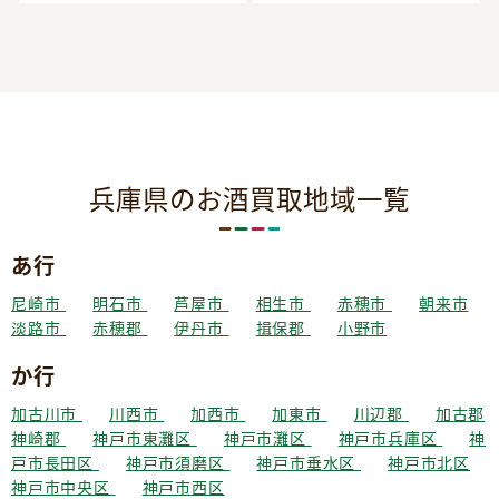
兵庫県のお酒買取地域一覧
あ行
尼崎市
明石市
芦屋市
相生市
赤穂市
朝来市
淡路市
赤穂郡
伊丹市
揖保郡
小野市
か行
加古川市
川西市
加西市
加東市
川辺郡
加古郡
神崎郡
神戸市東灘区
神戸市灘区
神戸市兵庫区
神
戸市長田区
神戸市須磨区
神戸市垂水区
神戸市北区
神戸市中央区
神戸市西区