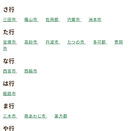
さ行
三田市
篠山市
佐用郡
宍粟市
洲本市
た行
宝塚市
高砂市
丹波市
たつの市
多可郡
豊岡
市
な行
西宮市
西脇市
は行
姫路市
ま行
三木市
南あわじ市
美方郡
や行