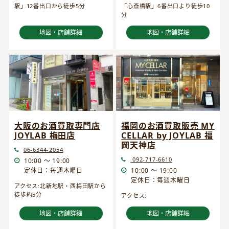
駅」12番出口から徒歩5分
「心斎橋駅」6番出口より徒歩10
分
地図・店舗詳細
地図・店舗詳細
大阪のお酒買取専門店
福岡のお酒買取販売 MY
JOYLAB 梅田店
CELLAR by JOYLAB 福
岡天神店
06-6344-2054
092-717-6610
10:00 ～ 19:00
定休日：毎週木曜日
10:00 ～ 19:00
定休日：毎週木曜日
アクセス:北新地駅・西梅田駅から
徒歩約5分
アクセス:
地図・店舗詳細
地図・店舗詳細