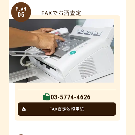
PLAN
FAXでお酒査定
05
03-5774-4626
FAX査定依頼用紙