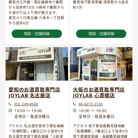
都営大江戸線・南北線麻布十番駅
都営地下鉄浅草線 浅草駅から徒歩
から徒歩約10分 ※麻布十番駅から
約7分
の道のりは上り坂が続きます。
東京メトロ南北線 六本木一丁目駅
から徒歩6分
地図・店舗詳細
地図・店舗詳細
愛知のお酒買取専門店
大阪のお酒買取専門店
JOYLAB 名古屋店
JOYLAB 心斎橋店
052-249-8500
06-6213-2130
10:00 ～ 19:00
10:00 ～ 19:00
定休日：毎週水曜日
定休日：毎週水曜日
アクセス:名古屋市営地下鉄名城線
アクセス:地下鉄長堀鶴見緑地線
「矢場町駅」4番出口から徒歩5分
「長堀橋駅」7番出口より徒歩5分
名古屋市営地下鉄名城線「上前津
地下鉄御堂筋線・長堀鶴見緑地線