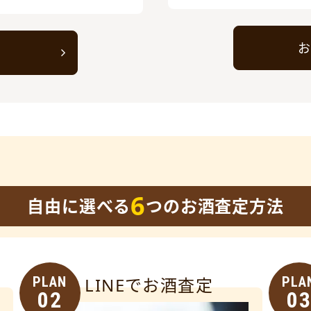
お
ト
6
自由に選べる
つのお酒査定方法
PLAN
LINEでお酒査定
PLA
02
0