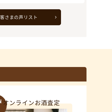
客さまの声リスト
N
オンラインお酒査定
3