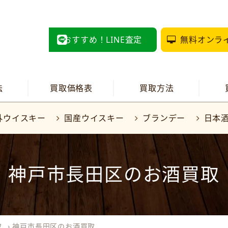
おすすめ！LINE査定
無料オンラ
法
買取価格表
買取方法
外ウイスキー
国産ウイスキー
ブランデー
日本
神戸市長田区のお酒買取
取
›
神戸市長田区のお酒買取