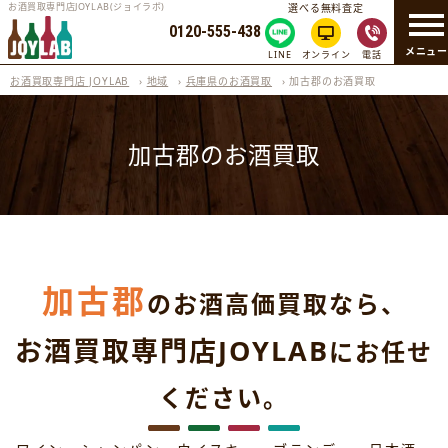
お酒買取専門店JOYLAB(ジョイラボ)
選べる無料査定
0120-555-438
メニュ
LINE
オンライン
電話
お酒買取専門店 JOYLAB
›
地域
›
兵庫県のお酒買取
›
加古郡のお酒買取
加古郡のお酒買取
加古郡
のお酒高価買取なら、
お酒買取専門店JOYLAB
にお任せ
ください。