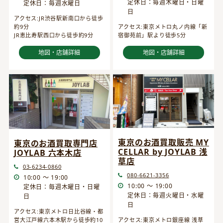
定休日：毎週木曜日・日曜
定休日：毎週水曜日
日
アクセス:JR渋谷駅新南口から徒歩
約9分
アクセス:東京メトロ丸ノ内線「新
JR恵比寿駅西口から徒歩約9分
宿御苑前」駅より徒歩5分
地図・店舗詳細
地図・店舗詳細
東京のお酒買取販売 MY
東京のお酒買取専門店
CELLAR by JOYLAB 浅
JOYLAB 六本木店
草店
03-6234-0860
080-6621-3356
10:00 ～ 19:00
10:00 ～ 19:00
定休日：毎週木曜日・日曜
定休日：毎週火曜日・水曜
日
日
アクセス:東京メトロ日比谷線・都
営大江戸線六本木駅から徒歩約10
アクセス:東京メトロ銀座線 浅草