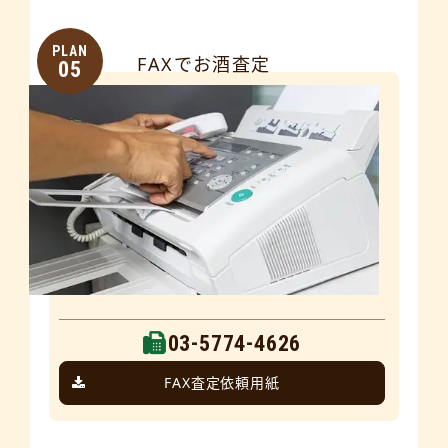
PLAN
FAXでお酒査定
05
03-5774-4626
FAX査定依頼用紙