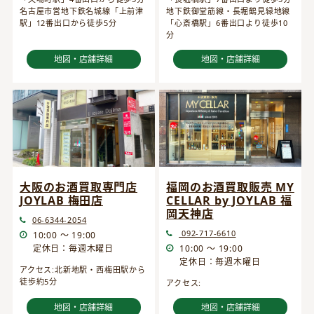
名古屋市営地下鉄名城線「上前津
地下鉄御堂筋線・長堀鶴見緑地線
駅」12番出口から徒歩5分
「心斎橋駅」6番出口より徒歩10
分
地図・店舗詳細
地図・店舗詳細
大阪のお酒買取専門店
福岡のお酒買取販売 MY
JOYLAB 梅田店
CELLAR by JOYLAB 福
岡天神店
06-6344-2054
092-717-6610
10:00 ～ 19:00
定休日：毎週木曜日
10:00 ～ 19:00
定休日：毎週木曜日
アクセス:北新地駅・西梅田駅から
徒歩約5分
アクセス:
地図・店舗詳細
地図・店舗詳細