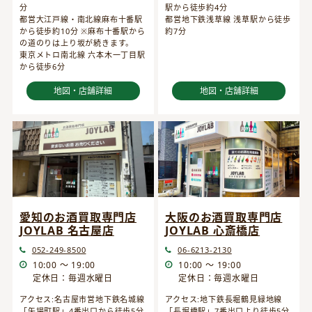
分
駅から徒歩約4分
都営大江戸線・南北線麻布十番駅
都営地下鉄浅草線 浅草駅から徒歩
から徒歩約10分 ※麻布十番駅から
約7分
の道のりは上り坂が続きます。
東京メトロ南北線 六本木一丁目駅
から徒歩6分
地図・店舗詳細
地図・店舗詳細
愛知のお酒買取専門店
大阪のお酒買取専門店
JOYLAB 名古屋店
JOYLAB 心斎橋店
052-249-8500
06-6213-2130
10:00 ～ 19:00
10:00 ～ 19:00
定休日：毎週水曜日
定休日：毎週水曜日
アクセス:名古屋市営地下鉄名城線
アクセス:地下鉄長堀鶴見緑地線
「矢場町駅」4番出口から徒歩5分
「長堀橋駅」7番出口より徒歩5分