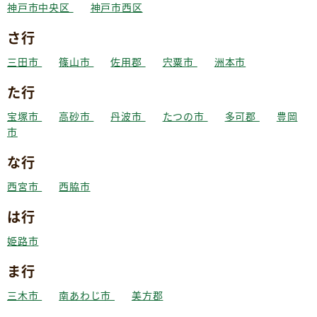
神戸市中央区
神戸市西区
さ行
三田市
篠山市
佐用郡
宍粟市
洲本市
た行
宝塚市
高砂市
丹波市
たつの市
多可郡
豊岡
市
な行
西宮市
西脇市
は行
姫路市
ま行
三木市
南あわじ市
美方郡