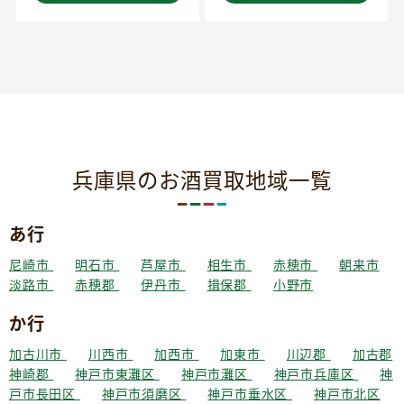
兵庫県のお酒買取地域一覧
あ行
尼崎市
明石市
芦屋市
相生市
赤穂市
朝来市
淡路市
赤穂郡
伊丹市
揖保郡
小野市
か行
加古川市
川西市
加西市
加東市
川辺郡
加古郡
神崎郡
神戸市東灘区
神戸市灘区
神戸市兵庫区
神
戸市長田区
神戸市須磨区
神戸市垂水区
神戸市北区